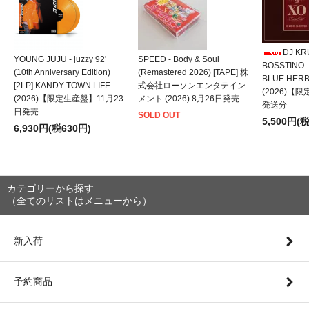
DJ KRU
YOUNG JUJU - juzzy 92'
SPEED - Body & Soul
BOSSTINO -
(10th Anniversary Edition)
(Remastered 2026) [TAPE] 株
BLUE HER
[2LP] KANDY TOWN LIFE
式会社ローソンエンタテイン
(2026)【
(2026)【限定生産盤】11月23
メント (2026) 8月26日発売
発送分
日発売
SOLD OUT
5,500円(
6,930円(税630円)
カテゴリーから探す
（全てのリストはメニューから）
新入荷
予約商品