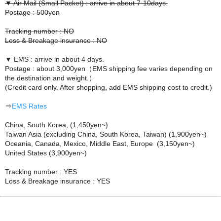
▼ Air Mail (Small Packet) : arrive in about 7-10days.
Postage : 500yen
Tracking number : NO
Loss & Breakage insurance : NO
▼ EMS : arrive in about 4 days.
Postage : about 3,000yen（EMS shipping fee varies depending on
the destination and weight.）
(Credit card only. After shopping, add EMS shipping cost to credit.)
⇒
EMS Rates
China, South Korea, (1,450yen~)
Taiwan Asia (excluding China, South Korea, Taiwan) (1,900yen~)
Oceania, Canada, Mexico, Middle East, Europe (3,150yen~)
United States (3,900yen~)
Tracking number : YES
Loss & Breakage insurance : YES