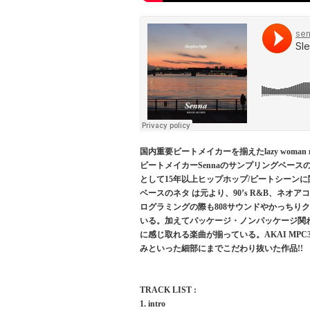
国内重要ビートメイカーを揃えたlazy woma
ビートメイカーSennaのサンプリングベー
として15年以上ヒップホップ/ビートシーン
ベースのネタ は元より、90’s R&B、ネオ
ログラミングの際も808サウンドやかっちり
いる。加えてパッケージ・ノンパッケージ関
に感じ取れる楽曲が揃っている。AKAI MP
みといった細部にまでこだわり抜いた作品!!
TRACK LIST :
1. intro