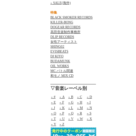
» SALE(海外)
特集
BLACK SMOKER RECORDS
KILLER-BONG
DOGEAR RECORDS
高田音楽制作事務所
DLIP RECORDS
女性アーティスト
SHING02
EVISBEATS
DJ KIYO
BUDAMUNK
OIL WORKS
MC バトル関連
和モノ MIX CD
▽音楽レーベル別
» #
» A
» B
» C
» D
» E
» F
» G
» H
» I
» J
» K
» L
» M
» N
» O
» P
» Q
» R
» S
» T
» U
» V
» W
» X
» Y
» Z