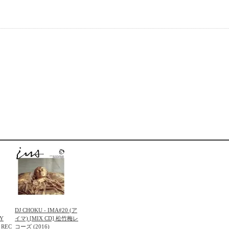
DJ CHOKU - IMA#20 (ア
Y
イマ) [MIX CD] 松竹梅レ
 REC
コーズ (2016)