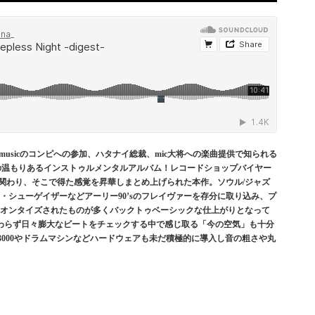
n musicのコンピへの参加、ハタナイ総裁、mic大将への楽曲提供で知られる
スの温もりあるインストゥルメンタルアルバム！レコードショップバイヤー
に関わり、そこで得た感覚を昇華しまとめ上げられた本作。ソウル/ジャズ
アコ・シューゲイザーなどアーリー90’sのフレイヴァーを存分に取り込み、プ
クオンタイズされたものが多くバックトゥベーシックな仕上がりとなって
わらず日々膨大なビートをチェックする中で感じ取る「今の空気」も十分
C3000やドラムマシンなどハードウェアも未だ積極的に導入し音の粗さや丸