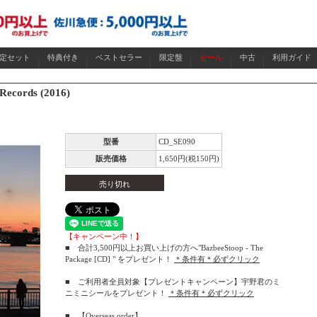
限定セット
特典付き
ベストセラー
限定盤
セール
中古
利用ガイド
 Records (2016)
型番
CD_SE090
販売価格
1,650円(税150円)
売り切れ
【キャンペーン中！】
■ 合計3,500円以上お買い上げの方へ"BazbeeStoop - The
Package [CD] " をプレゼント！
＊条件有＊必ずクリック
■ ご利用者全員対象【プレゼントキャンペーン】宇野君のミ
ニミニシールをプレゼント！
＊条件有＊必ずクリック
■
【Overseas order】