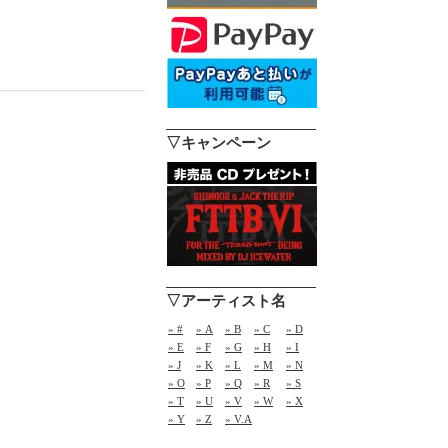
▽キャンペーン
▽アーティスト名
» #
» A
» B
» C
» D
» E
» F
» G
» H
» I
» J
» K
» L
» M
» N
» O
» P
» Q
» R
» S
» T
» U
» V
» W
» X
» Y
» Z
» V.A