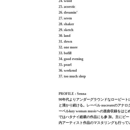
24. wood
25. acorstic
26. dreamin’
27. seven
28. shaker
29. sketch
30. land
31. down
32. one more
33. bofill
34. good evening
35. pearl
36. weekend
37. too much sleep
PROFILE : Senna
90年代よりアンダーグラウンドなロービート
と浸かり続ける。レーベル nucreateのアナログ
ーベルlazy woman musicへの楽曲収録
ではハタナイ総裁の作品にも参 加。主にビートメ
内アーティスト作品のマスタリングも行って