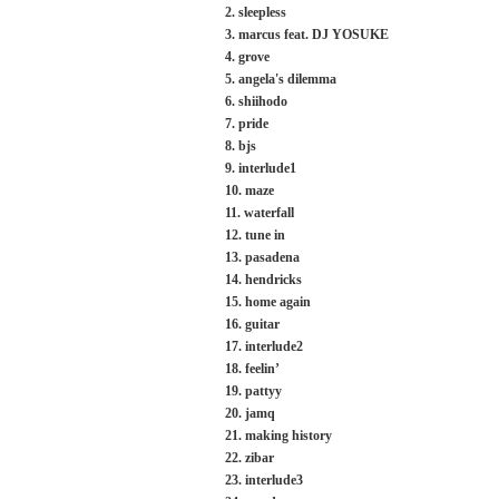
2. sleepless
3. marcus feat. DJ YOSUKE
4. grove
5. angela's dilemma
6. shiihodo
7. pride
8. bjs
9. interlude1
10. maze
11. waterfall
12. tune in
13. pasadena
14. hendricks
15. home again
16. guitar
17. interlude2
18. feelin’
19. pattyy
20. jamq
21. making history
22. zibar
23. interlude3