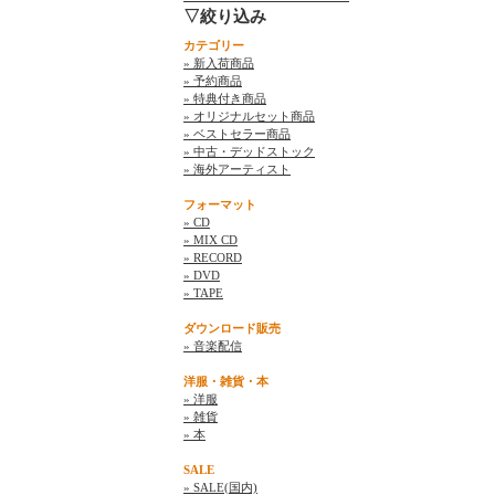
▽絞り込み
カテゴリー
» 新入荷商品
» 予約商品
» 特典付き商品
» オリジナルセット商品
» ベストセラー商品
» 中古・デッドストック
» 海外アーティスト
フォーマット
» CD
» MIX CD
» RECORD
» DVD
» TAPE
ダウンロード販売
» 音楽配信
洋服・雑貨・本
» 洋服
» 雑貨
» 本
SALE
» SALE(国内)