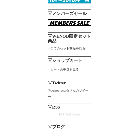
▽メンバーズセール
▽WENOD限定セット
商品
» 全てのセット商品を見る
▽ショップカート
» カートの中身を見る
▽Twitter
@wenodrecordsさんのツイー
ト
▽RSS
RSS Feed Widget
▽ブログ