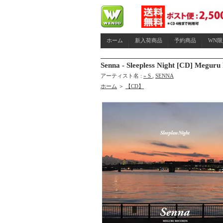
ホーム
新入荷商品
予約商品
WN
Senna - Sleepless Night [CD] Meguru
アーティスト名 :
» S
,
SENNA
ホーム
＞
【CD】