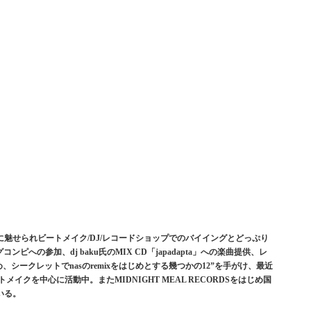
に魅せられビートメイク/DJ/レコードショップでのバイイングとどっぷり
コンピへの参加、dj baku氏のMIX CD「japadapta」への楽曲提供、レ
をはじめ、シークレットでnasのremixをはじめとする幾つかの12”を手がけ、最近
イクを中心に活動中。またMIDNIGHT MEAL RECORDSをはじめ国
いる。