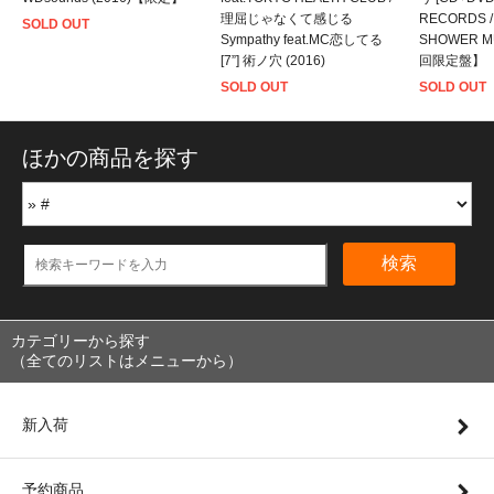
理屈じゃなくて感じる
RECORDS /
SOLD OUT
Sympathy feat.MC恋してる
SHOWER M
[7”] 術ノ穴 (2016)
回限定盤】
SOLD OUT
SOLD OUT
ほかの商品を探す
検索
カテゴリーから探す
（全てのリストはメニューから）
新入荷
予約商品