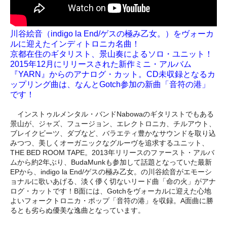
川谷絵音（indigo la End/ゲスの極み乙女。）をヴォーカ
ルに迎えたインディトロニカ名曲！
京都在住のギタリスト、景山奏によるソロ・ユニット！
2015年12月にリリースされた新作ミニ・アルバム
『YARN』からのアナログ・カット。CD未収録となるカ
ップリング曲は、なんとGotch参加の新曲「音符の港」
です！
インストゥルメンタル・バンドNabowaのギタリストでもある
景山が、ジャズ、フュージョン、エレクトロニカ、チルアウト、
ブレイクビーツ、ダブなど、バラエティ豊かなサウンドを取り込
みつつ、美しくオーガニックなグルーヴを追求するユニット、
THE BED ROOM TAPE。2013年リリースのファースト・アルバ
ムから約2年ぶり、BudaMunkも参加して話題となっていた最新
EPから、indigo la End/ゲスの極み乙女。の川谷絵音がエモーシ
ョナルに歌いあげる、淡く儚く切ないリード曲「命の火」がアナ
ログ・カットです！B面には、Gotchをヴォーカルに迎えた心地
よいフォークトロニカ・ポップ「音符の港」を収録。A面曲に勝
るとも劣らぬ優美な逸曲となっています。