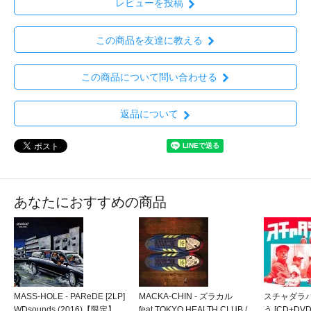
レビューを投稿
この商品を友達に教える
この商品について問い合わせる
返品について
あなたにおすすめの商品
MASS-HOLE - PAReDE [2LP]
MACKA-CHIN - ズラカル
スチャダラパ
WDsounds (2016)【限定】
feat.TOKYO HEALTH CLUB /
う [CD+DVD