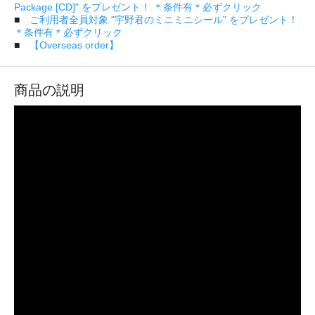
Package [CD]" をプレゼント！ ＊条件有＊必ずクリック
■
ご利用者全員対象 "宇野君のミニミニシール" をプレゼント！
＊条件有＊必ずクリック
■
【Overseas order】
商品の説明