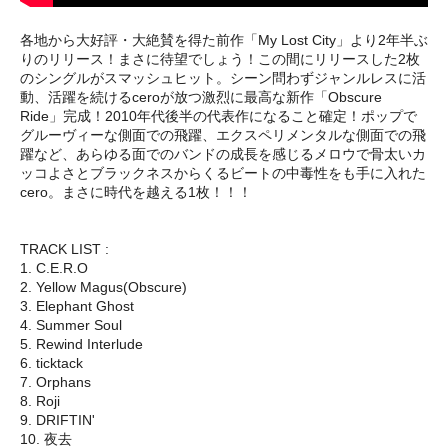
各地から大好評・大絶賛を得た前作「My Lost City」より2年半ぶ
りのリリース！まさに待望でしょう！この間にリリースした2枚
のシングルがスマッシュヒット。シーン問わずジャンルレスに活
動、活躍を続けるceroが放つ激烈に最高な新作「Obscure
Ride」完成！2010年代後半の代表作になること確定！ポップで
グルーヴィーな側面での飛躍、エクスペリメンタルな側面での飛
躍など、あらゆる面でのバンドの成長を感じるメロウで骨太いカ
ッコよさとブラックネスからくるビートの中毒性をも手に入れた
cero。まさに時代を越える1枚！！！
TRACK LIST :
1. C.E.R.O
2. Yellow Magus(Obscure)
3. Elephant Ghost
4. Summer Soul
5. Rewind Interlude
6. ticktack
7. Orphans
8. Roji
9. DRIFTIN'
10. 夜去