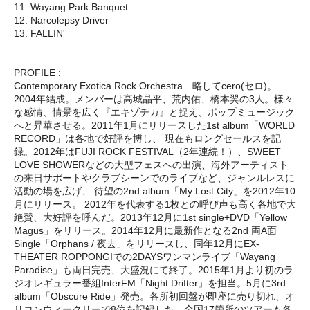
11. Wayang Park Banquet
12. Narcolepsy Driver
13. FALLIN'
PROFILE :
Contemporary Exotica Rock Orchestra 略してcero(セロ)。
2004年結成。メンバーは高城晶平、荒内佑、橋本翼の3人。様々
な感情、情景を広く『エキゾチカ』と捉え、ポップミュージック
へと昇華させる。2011年1月にリリースした1st album「WORLD
RECORD」は各地で好評を博し、 現在もロングセールスを記
録。2012年はFUJI ROCK FESTIVAL（2年連続！）、SWEET
LOVE SHOWERなどの大型フェスへの出演、海外アーティスト
の来日サポートやクラブシーンでのライブなど、ジャンルレスに
活動の場を広げ、 待望の2nd album「My Lost City」を2012年10
月にリリース。 2012年を代表する1枚との呼び声も高く各地で大
絶賛、大好評を呼んだ。2013年12月に1st single+DVD「Yellow
Magus」をリリース。2014年12月に最新作となる2nd 両A面
Single「Orphans / 夜去」をリリースし、同年12月にEX-
THEATER ROPPONGIでの2DAYSワンマンライブ「Wayang
Paradise」も両日完売、大盛況にて終了。2015年1月より初のラ
ジオレギュラー番組InterFM「Night Drifter」を担当。5月に3rd
album「Obscure Ride」発売。各所初回盤が即座に売り切れ、オ
リコンウィークリーで8位を記録した。全国17箇所のツアーも各