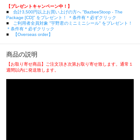
【プレゼントキャンペーン中！】
■
合計3,500円以上お買い上げの方へ "BazbeeStoop - The
Package [CD]" をプレゼント！ ＊条件有＊必ずクリック
■
ご利用者全員対象 "宇野君のミニミニシール" をプレゼント！
＊条件有＊必ずクリック
■
【Overseas order】
商品の説明
【お取り寄せ商品】ご注文頂き次第お取り寄せ致します。通常１
週間以内に発送致します。