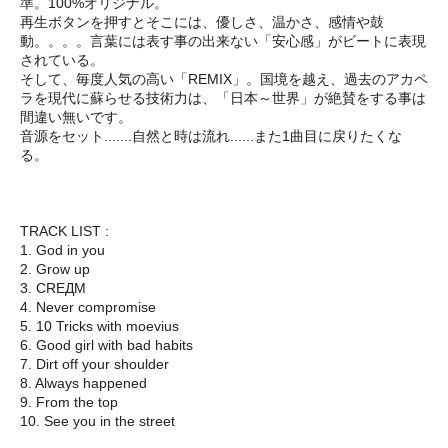
準。100%オリジナル。
再生ボタンを押すとそこには、優しさ、温かさ、感情や鼓
動。。。。言葉には表す事の出来ない「安心感」がビートに表現
されている。
そして、毎度人気の高い「REMIX」。国境を越え、過去のアカペ
ラを現代に蘇らせる技術力は、「日本～世界」が絶賛をする事は
間違い無いです。
音源をセット.......自然と時は流れ......また1曲目に戻りたくな
る。
TRACK LIST :
1. God in you
2. Grow up
3. CREДM
4. Never compromise
5. 10 Tricks with moevius
6. Good girl with bad habits
7. Dirt off your shoulder
8. Always happened
9. From the top
10. See you in the street