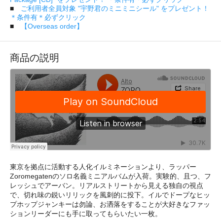
■
ご利用者全員対象 "宇野君のミニミニシール" をプレゼント！
＊条件有＊必ずクリック
■
【Overseas order】
商品の説明
東京を拠点に活動する人化イルミネーションより、ラッパー
Zoromegatenのソロ名義ミニアルバムが入荷。実験的、且つ、フ
レッシュでアーバン。リアルストリートから見える独自の視点
で、切れ味の鋭いリリックを風刺的に投下。イルでドープなヒッ
プホップジャンキーは勿論、お洒落をすることが大好きなファッ
ションリーダーにも手に取ってもらいたい一枚。