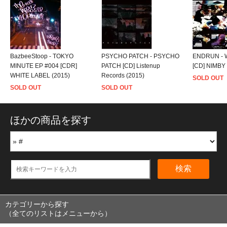
BazbeeStoop - TOKYO
PSYCHO PATCH - PSYCHO
ENDRUN - 
MINUTE EP #004 [CDR]
PATCH [CD] Listenup
[CD] NIMBY
WHITE LABEL (2015)
Records (2015)
SOLD OUT
SOLD OUT
SOLD OUT
ほかの商品を探す
検索
カテゴリーから探す
（全てのリストはメニューから）