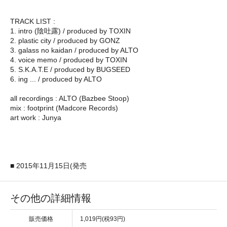
TRACK LIST :
1. intro (陰吐露) / produced by TOXIN
2. plastic city / produced by GONZ
3. galass no kaidan / produced by ALTO
4. voice memo / produced by TOXIN
5. S.K.A.T.E / produced by BUGSEED
6. ing ... / produced by ALTO
all recordings : ALTO (Bazbee Stoop)
mix : footprint (Madcore Records)
art work : Junya
■ 2015年11月15日(発売
その他の詳細情報
販売価格
1,019円(税93円)