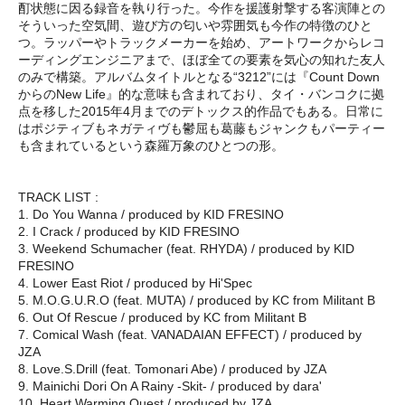
酊状態に因る録音を執り行った。今作を援護射撃する客演陣との
そういった空気間、遊び方の匂いや雰囲気も今作の特徴のひと
つ。ラッパーやトラックメーカーを始め、アートワークからレコ
ーディングエンジニアまで、ほぼ全ての要素を気心の知れた友人
のみで構築。アルバムタイトルとなる“3212”には『Count Down
からのNew Life』的な意味も含まれており、タイ・バンコクに拠
点を移した2015年4月までのデトックス的作品でもある。日常に
はポジティブもネガティヴも鬱屈も葛藤もジャンクもパーティー
も含まれているという森羅万象のひとつの形。
TRACK LIST :
1. Do You Wanna / produced by KID FRESINO
2. I Crack / produced by KID FRESINO
3. Weekend Schumacher (feat. RHYDA) / produced by KID
FRESINO
4. Lower East Riot / produced by Hi'Spec
5. M.O.G.U.R.O (feat. MUTA) / produced by KC from Militant B
6. Out Of Rescue / produced by KC from Militant B
7. Comical Wash (feat. VANADAIAN EFFECT) / produced by
JZA
8. Love.S.Drill (feat. Tomonari Abe) / produced by JZA
9. Mainichi Dori On A Rainy -Skit- / produced by dara'
10. Heart Warming Quest / produced by JZA