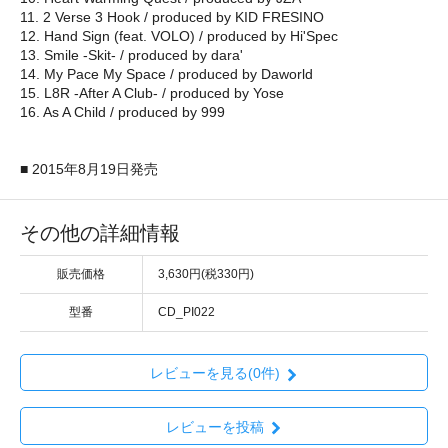
11. 2 Verse 3 Hook / produced by KID FRESINO
12. Hand Sign (feat. VOLO) / produced by Hi'Spec
13. Smile -Skit- / produced by dara'
14. My Pace My Space / produced by Daworld
15. L8R -After A Club- / produced by Yose
16. As A Child / produced by 999
■ 2015年8月19日発売
その他の詳細情報
販売価格
3,630円(税330円)
型番
CD_PI022
レビューを見る(0件)
レビューを投稿