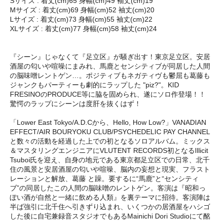
Sサイズ : 着丈(cm)65 身幅(cm)49 袖丈(cm)19
Mサイズ : 着丈(cm)69 身幅(cm)52 袖丈(cm)20
Lサイズ : 着丈(cm)73 身幅(cm)55 袖丈(cm)22
XLサイズ : 着丈(cm)77 身幅(cm)58 袖丈(cm)24
『シーン』じゃなくて『足立区』が騒ぎ出す！東京足立区。安居
酒屋の匂いや喧噪にまみれ、馬鹿とセンシティブが同居した人間
の脳味噌レントゲン…。ポジティブもネガティヴも鬱屈も葛藤も
ジャンクもパーティーも劇的にラップした "piz?"。KID
FRESINOのPRODUCE等に脇を固められ、遂にソロ作登場！！
驚愕のラップにシーンは度肝を抜くはず！
「Lower East Tokyo/A.D.Cから、Hello, How Low?」VANADIAN
EFFECT/AIR BOURYOKU CLUB/PSYCHEDELIC PAY CHANNEL
と数々の活動を経過した上での初となるソロアルバム。ミックス
＆マスタリングエンジニアにVLUTENT RECORDS初となるIllicit
Tsuboi氏を迎え、自身の地元である東京都足立区での日常、北千
住の風景と安居酒屋の匂いや喧噪、脳内の妄想と現実、フラスト
レーションと解放、葛藤 と躁。要するに“馬鹿”と“センシティ
ブ”の同居したこの人間の脳味噌のレントゲン。客演は『昭和っ
ぽい酒が自然と一緒に飲める人類』を裏テーマに招待。客演陣は
半ば強引に北千住へ引きずり込まれ、いくつかの居酒屋をハシゴ
した後に自宅兼録音スタジオでもあるMainichi Dori Studioにて酩