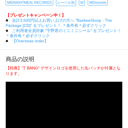
MIDNIGHTMEAL RECORDS
レーベル別
W
WDsounds
【プレゼントキャンペーン中！】
■
合計3,500円以上お買い上げの方へ "BazbeeStoop - The
Package [CD]" をプレゼント！ ＊条件有＊必ずクリック
■
ご利用者全員対象 "宇野君のミニミニシール" をプレゼント！
＊条件有＊必ずクリック
■
【Overseas order】
商品の説明
【特典】"T BANG" デザインロゴを使用した缶バッチが付属とな
ります。