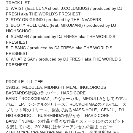
TRACK LIST :
1. WRIST (feat. LUNA shout. J.COLUMBUS) / produced by DJ
FRESH aka THE WORLD'S FRESHEST
2. STAY ON GRIND / produced by THE INVADERS
3. BOOTY ROLL CALL (feat. MIKUMARI) / produced by DJ
HIGHSCHOOL
4. SUMMER / produced by DJ FRESH aka THE WORLD'S
FRESHEST
5. T BANG / produced by DJ FRESH aka THE WORLD'S
FRESHEST
6. WHAT 2 SAY / produced by DJ FRESH aka THE WORLD'S
FRESHEST
PROFILE : ILL-TEE
1981S。MEDULLA, MIDNIGHT MEAL, INGLORIOUS
BASTARDS所属のラッパー。HARD CORE
BAND「ROCKCRIMAZ」のヴォーカル。MEDULLAとしてのアル
バム、EP、シングルのリリース。ROCKCRIMAZのアルバム、ス
プリット等のリリース。盟友であるMASS-HOLE、CENJU、DJ
HIGHSCHOOL、BUSHMINDの作品から、HARD CORE
BAND「NUMB」の作品と様々な作品とステージにそのスピット
を残している。2013年にはサマーアンセムの詰まった1st
ALBUM "ICE CREAM DREAM" をリリース。全国各所をLIVE