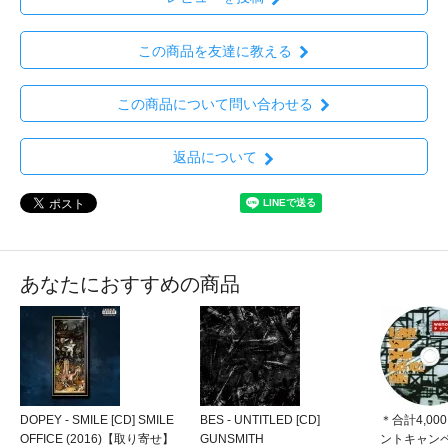
この商品を友達に教える
この商品について問い合わせる
返品について
あなたにおすすめの商品
DOPEY - SMILE [CD] SMILE
BES - UNTITLED [CD]
＊合計4,0
OFFICE (2016)【取り寄せ】
GUNSMITH
ントキャン