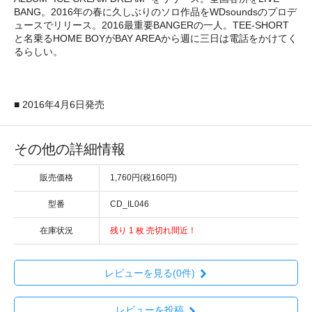
BANG。2016年の春に久しぶりのソロ作品をWDsoundsのプロデ
ュースでリリース。2016最重要BANGERの一人。TEE-SHORT
と名乗るHOME BOYがBAY AREAから週に三日は電話をかけてく
るらしい。
■ 2016年4月6日発売
その他の詳細情報
販売価格
1,760円(税160円)
型番
CD_IL046
在庫状況
残り 1 枚 売切れ間近！
レビューを見る(0件)
レビューを投稿