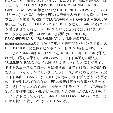
HOPに大きく影響されているILL-TEEの敬愛するBAY屈指のプロ
デューサーDJ FRESH (LIVING LEGENDS/JACKA, FREDDIE
GIBBLS, RAEKWON等と1on1なTHE TONITE SHOWシリーズの
リリース) へのCALLが届きEPの大部分を占める4曲を提供。オー
プニングを飾る "WRIST" でLUNAを招き入れGANGSTA SOULが
歌い上げられ、J.COLUMBUSもSHOUTを送り、BANGの始まり
を感じさせてくれる。BOUNCEといえば忘れてはいけないダイ
ナミックなあの男 "DJ BISON" と説明はNO NEEDな
PSYCHEDELIC B、"BUSHMIND" によるINVADERSは
mamimumemosuの力もかりて現実と異空間をバウンスする。DJ
HIGHSCHOOLの全体もピンポイントもDUMBらせる中でILL-
TEEとMIKUMARIはBOOTYの上をBOUNCE、特にHOOKは形だ
けの脱力系じゃ乗れないBIG WAVE。タイトル通りの新たな
"SUMMER" BANGでは持ち味でもあるしっかりと路をグライン
ドするスムースなフローが耳に残り遠くまで行ける。あのBANG
なチューンからサンプリングしたフレーズが耳に残るアルバムの
タイトル曲"T BANG" はこのEPそのもの。ライヴでどういう事が
起こるか楽しみでならない。EPの最後は言うべき事や入るべき
音、それらをまとめて締めに向かってドライヴしていく"What 2
Say"。制作中にDJ FRESHから届いたこの曲はこのEPの形をパ
ーフェクトにしてくれた。BANG、MELLOW、BASS。まあ、と
にかく聴いて欲しいのはこのT BANGだ。