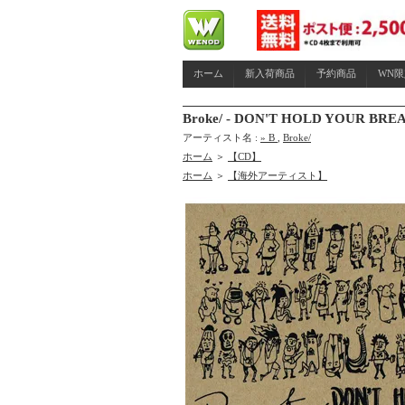
ホーム
新入荷商品
予約商品
WN
Broke/ - DON'T HOLD YOUR BREAT
アーティスト名 :
» B
,
Broke/
ホーム
＞
【CD】
ホーム
＞
【海外アーティスト】