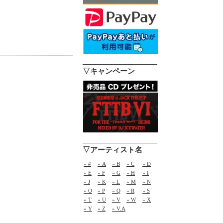
▽キャンペーン
▽アーティスト名
» #
» A
» B
» C
» D
» E
» F
» G
» H
» I
» J
» K
» L
» M
» N
» O
» P
» Q
» R
» S
» T
» U
» V
» W
» X
» Y
» Z
» V.A