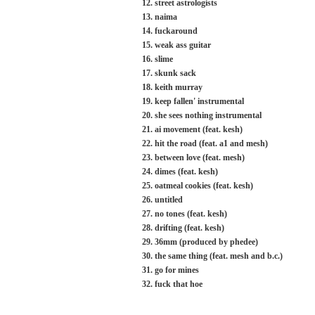
12. street astrologists
13. naima
14. fuckaround
15. weak ass guitar
16. slime
17. skunk sack
18. keith murray
19. keep fallen' instrumental
20. she sees nothing instrumental
21. ai movement (feat. kesh)
22. hit the road (feat. a1 and mesh)
23. between love (feat. mesh)
24. dimes (feat. kesh)
25. oatmeal cookies (feat. kesh)
26. untitled
27. no tones (feat. kesh)
28. drifting (feat. kesh)
29. 36mm (produced by phedee)
30. the same thing (feat. mesh and b.c.)
31. go for mines
32. fuck that hoe