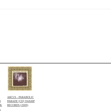
ARCUS - PARABOLIC
D
PARADE [CD] SWAMP
NK
RECORDS (2009)
込