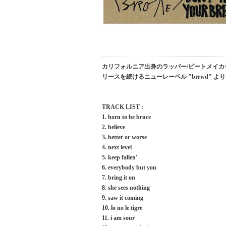
カリフォルニア出身のラッパー/ビートメイカー "ブロー
リースを続けるニューレーベル "brrwd" 
TRACK LIST :
1. born to be bruce
2. believe
3. better or worse
4. next level
5. keep fallen'
6. everybody but you
7. bring it on
8. she sees nothing
9. saw it coming
10. lo no le tigre
11. i am sour