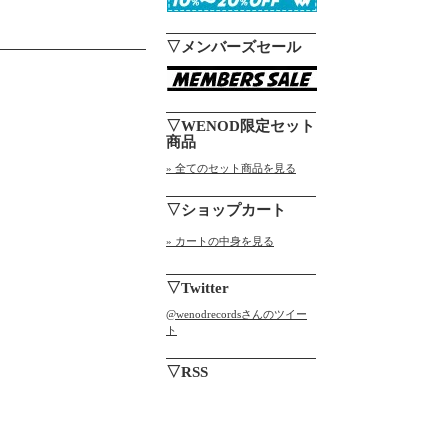
▽メンバーズセール
▽WENOD限定セット
商品
» 全てのセット商品を見る
▽ショップカート
» カートの中身を見る
▽Twitter
@wenodrecordsさんのツイー
ト
▽RSS