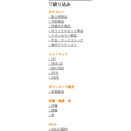
▽絞り込み
カテゴリー
» 新入荷商品
» 予約商品
» 特典付き商品
» オリジナルセット商品
» ベストセラー商品
» 中古・デッドストック
» 海外アーティスト
フォーマット
» CD
» MIX CD
» RECORD
» DVD
» TAPE
ダウンロード販売
» 音楽配信
洋服・雑貨・本
» 洋服
» 雑貨
» 本
SALE
» SALE(国内)