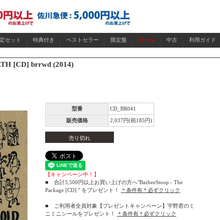
限定セット
特典付き
ベストセラー
限定盤
セール
中古
利用ガイド
H [CD] brrwd (2014)
型番
CD_BR041
販売価格
2,037円(税185円)
売り切れ
【キャンペーン中！】
■ 合計3,500円以上お買い上げの方へ"BazbeeStoop - The
Package [CD] " をプレゼント！
＊条件有＊必ずクリック
■ ご利用者全員対象【プレゼントキャンペーン】宇野君のミ
ニミニシールをプレゼント！
＊条件有＊必ずクリック