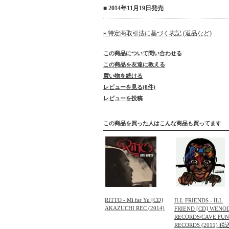
■ 2014年11月19日発売
» 特定商取引法に基づく表記 (返品など)
この商品について問い合わせる
この商品を友達に教える
買い物を続ける
レビューを見る(0件)
レビューを投稿
この商品を買った人はこんな商品も買ってます
RITTO - Mi far Yu [CD]
ILL FRIENDS - ILL
AKAZUCHI REC (2014)
FRIEND [CD] WENO
RECORDS/CAVE FU
RECORDS (2011) 税