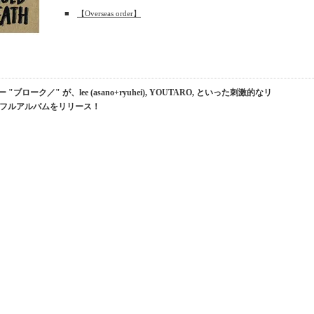
■
【Overseas order】
ク／" が、lee (asano+ryuhei), YOUTARO, といった刺激的なリ
よりフルアルバムをリリース！