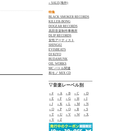
» SALE(海外)
特集
BLACK SMOKER RECORDS
KILLER-BONG
DOGEAR RECORDS
高田音楽制作事務所
DLIP RECORDS
女性アーティスト
SHING02
EVISBEATS
DJ KIYO
BUDAMUNK
OIL WORKS
MC バトル関連
和モノ MIX CD
▽音楽レーベル別
» #
» A
» B
» C
» D
» E
» F
» G
» H
» I
» J
» K
» L
» M
» N
» O
» P
» Q
» R
» S
» T
» U
» V
» W
» X
» Y
» Z