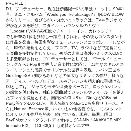
PROFILE :
DJ、プロデューサー。現在は伊藤陽一郎の単独ユニット。99年1
月、ミニ・アルバム「Would you like akakage?」をLOW BLOW
からリリース。遊び心がいっぱいのトラックは、TVやラジオで
密かな人気を呼び、スタイル・カウンシルのカヴァ
ー“Lodger's”がJ-WAVE他でチャート・イン。カレッジチャート
でも軒並み1位を獲得し一躍注目される。その後もコンスタント
に作品を発表、毎回多彩なミュージシャンとコラボレートしなが
ら、時代の感覚をとらえ、フロア、TV、ラジオなどで定番にな
る楽曲を多数制作している。初期の楽曲は海外のミックスCDに
も多数収録された。プロデューサーとしては、 ワールドミュー
ジックからJ-Popまで幅広い音楽性に対応し、DJ的なスキルとス
タイリッシュな感覚でオリジナルな世界を表現。ルパン三世や
Goldfinger99（郷ひろみ）などの膨大なリミックス作品、様々な
アーティストへのプロデュースやアレンジも精力的に手掛ける。
DJとしては、ジャズやラテン音楽をベースに、ロックやパンク
の感覚を併せ持ち、独自の選曲感でジャンルやフィールドを越え
たプレイを得意とする。国内外のCLUBや、DiorなどのBrand
Party等でのDJのほか、個人名義でのMix-CDも多数リリース。さ
らにNatural Essence等、いくつもの他名義でも、コンスタント
にオリジナル作品を発表し続けている。現在、毎週土曜日
BayFMカウントダウンレディオ内にてDJ-Mix「AKAKAGE MIX
5minute FIX」（13:30頃 ）も絶賛オンエア中。