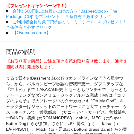
【プレゼントキャンペーン中！】
■
合計3,500円以上お買い上げの方へ "BazbeeStoop - The
Package [CD]" をプレゼント！ ＊条件有＊必ずクリック
■
ご利用者全員対象 "宇野君のミニミニシール" をプレゼント！
＊条件有＊必ずクリック
■
【Overseas order】
商品の説明
【お取り寄せ商品】ご注文頂き次第お取り寄せ致します。通常１
週間以内に発送致します。
まるで日本のBassment Jaxx !?セカンドラインな「うる星やつ
ら」から、バルカンビーツ歌謡な曽我部恵一、ダブステップな
「郡上節」まで！AKAKAGE史上 もっともヤンチャで、もっとも
チャーミングなダンスミュージックアルバム完成！MVは「コッ
プのふち子」で大ブレーク中のタナカカツキ "Oh My God"。キ
ャラクターはジャケットのアートワークにも大フィーチャー。ゲ
ストボーカルで、曽我部恵一 (サニーデイ・サービス、曽我部恵
一BAND)、将絢 (元ROMANCREW)、dahlia、MEG（元Super
Butter Dog）らが参加。さらに、堀江博久（pf）、Tatsu（b・
LÄ-PPISCH）、Mitch（tp・元Black Bottom Brass Band）らの実