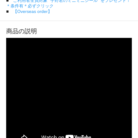
■
ご利用者全員対象 "宇野君のミニミニシール" をプレゼント！
＊条件有＊必ずクリック
■
【Overseas order】
商品の説明