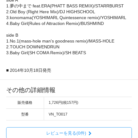
1.夢の中まで feat.ERA(PHATT BASS REMIX)/STARRBURST
2.Old Boy (Right Here Mix)/DJ HIGHSCHOOL
3.konomama(YOSHIMARL Quintessence remix)/YOSHIMARL
4.Baby Girl(Rules of Attraction Remix)/BUSHMIND
side B
1.No.1(mass-hole man's goodness remix)/MASS-HOLE
2.TOUCH DOWN/ENDRUN
3.Baby Girl(SH COMA Remix)/SH BEATS
■ 2014年10月18日発売
その他の詳細情報
販売価格
1,726円(税157円)
型番
VN_TO017
レビューを見る(0件)