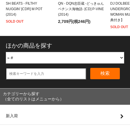
SH BEATS - FILTHY
QN - DQN忠臣蔵 -どっきゅん
DJ DOLBEE 
NUGGIN' [CDR] M POT
ペチンス海物語- [CD] P-VINE
UNDERGROU
(2014)
(2014)
WOMAN MU
典付き】
2,709円(税246円)
SOLD OUT
SOLD OUT
ほかの商品を探す
検索
カテゴリーから探す
（全てのリストはメニューから）
新入荷