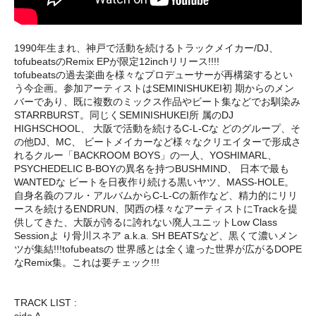
1990年生まれ、神戸で活動を続けるトラックメイカー/DJ、
tofubeatsのRemix EPが限定12inchリリース!!!!
tofubeatsの過去楽曲を様々なプロデューサーが再構築するとい
う今企画。参加アーティストはSEMINISHUKEI初 期からのメン
バーであり、既に複数のミックス作品やビート集などでお馴染み
STARRBURST。同じくSEMINISHUKEI所 属のDJ
HIGHSCHOOL、 大阪で活動を続けるC-L-Cな どのグループ、そ
の他DJ、MC、 ビートメイカーなど様々なクリエイターで形成さ
れるクルー「BACKROOM BOYS」の一人、YOSHIMARL、
PSYCHEDELIC B-BOYの異名を持つBUSHMIND、 日本で最も
WANTEDな ビートを日夜作り続ける黒いヤツ、MASS-HOLE。
自身名義のフル・アルバムからC-L-Cの新作など、精力的にリリ
ースを続けるENDRUN、関西の様々なアーティストにTrackを提
供してきた、大阪が誇るに誇れない廃人ユニットLow Class
Sessionよ り骨川スネア a.k.a. SH BEATSなど、黒くて濃いメン
ツが集結!!!tofubeatsの 世界感とは全く違った世界が広がるDOPE
なRemix集。これは要チェック!!!
TRACK LIST :
side A