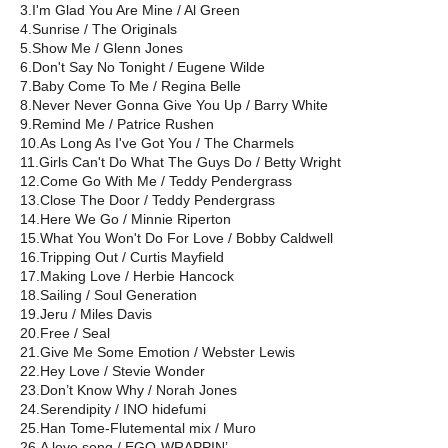
3.I'm Glad You Are Mine / Al Green
4.Sunrise / The Originals
5.Show Me / Glenn Jones
6.Don't Say No Tonight / Eugene Wilde
7.Baby Come To Me / Regina Belle
8.Never Never Gonna Give You Up / Barry White
9.Remind Me / Patrice Rushen
10.As Long As I've Got You / The Charmels
11.Girls Can't Do What The Guys Do / Betty Wright
12.Come Go With Me / Teddy Pendergrass
13.Close The Door / Teddy Pendergrass
14.Here We Go / Minnie Riperton
15.What You Won't Do For Love / Bobby Caldwell
16.Tripping Out / Curtis Mayfield
17.Making Love / Herbie Hancock
18.Sailing / Soul Generation
19.Jeru / Miles Davis
20.Free / Seal
21.Give Me Some Emotion / Webster Lewis
22.Hey Love / Stevie Wonder
23.Don’t Know Why / Norah Jones
24.Serendipity / INO hidefumi
25.Han Tome-Flutemental mix / Muro
26.A love song / EGO-WRAPPIN’