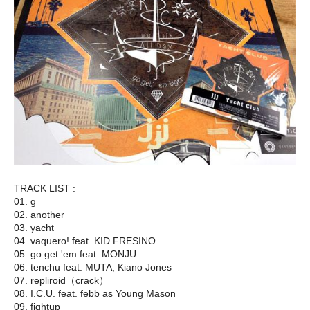
TRACK LIST :
01. g
02. another
03. yacht
04. vaquero! feat. KID FRESINO
05. go get 'em feat. MONJU
06. tenchu feat. MUTA, Kiano Jones
07. repliroid（crack）
08. I.C.U. feat. febb as Young Mason
09. fightup