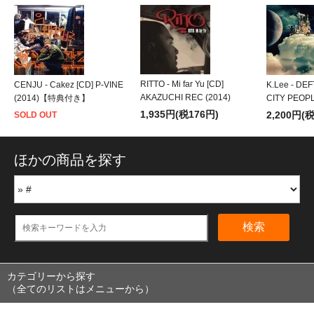
RITTO - Mi far Yu [CD]
CENJU - Cakez [CD] P-VINE
K.Lee - DEF
AKAZUCHI REC (2014)
(2014)【特典付き】
CITY PEOPL
1,935円(税176円)
2,200円(
SOLD OUT
ほかの商品を探す
検索
カテゴリーから探す
（全てのリストはメニューから）