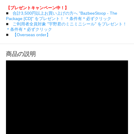
【プレゼントキャンペーン中！】
■
合計3,500円以上お買い上げの方へ "BazbeeStoop - The
Package [CD]" をプレゼント！ ＊条件有＊必ずクリック
■
ご利用者全員対象 "宇野君のミニミニシール" をプレゼント！
＊条件有＊必ずクリック
■
【Overseas order】
商品の説明