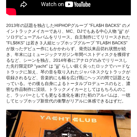
2013年の話題を独占したHIPHOPグループ "FLA$H BACKS" のメ
イントラックメイカーであり、MC、DJでもある中心人物 "jjj" が
ソロデビューアルバムをリリース。自主制作にてリリースされた
"FL$8KS" は若き３人組ヒップホップグループ "FLA$H BACKS"
が放ったデビュー作にもかかわらず、発売以来品切れ状態が続
き、年末にはミュージックマガジン年間ベストディスクを獲得す
るなど、シーンを独占。2014年春にアナログのみでリリースし
た先行限定EP "yacht" は "jjj" らしい鋭く尖ったロックでハードな
トラックに加え、琴の音を取り入れたジャパネスクなトラックが
収録されるなど、音楽的にも幅を広げ既にヘッズの間で話題とな
っている。その後も自身によるトータルプロデュースのもと、濃
密な作品制作に没頭。トラックメイカーとしてはもちろんのこ
と、ラッパーとしても更なる進化を遂げた初のアルバムは、一聴
してヒップホップ新世代の衝撃がリアルに体感できるはずだ。