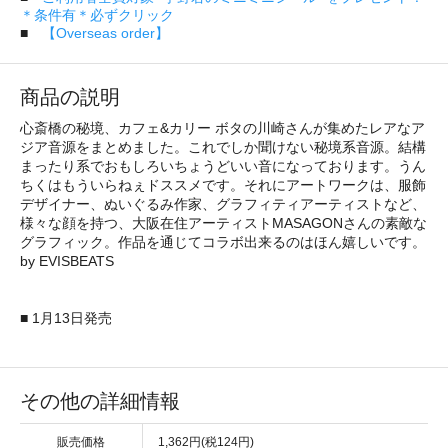
＊条件有＊必ずクリック
■
【Overseas order】
商品の説明
心斎橋の秘境、カフェ&カリー ボタの川崎さんが集めたレアなア
ジア音源をまとめました。これでしか聞けない秘境系音源。結構
まったり系でおもしろいちょうどいい音になっております。うん
ちくはもういらねぇドススメです。それにアートワークは、服飾
デザイナー、ぬいぐるみ作家、グラフィティアーティストなど、
様々な顔を持つ、大阪在住アーティストMASAGONさんの素敵な
グラフィック。作品を通じてコラボ出来るのはほん嬉しいです。
by EVISBEATS
■ 1月13日発売
その他の詳細情報
販売価格
1,362円(税124円)