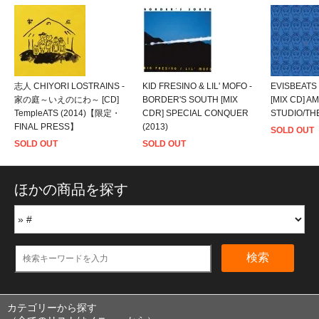
志人 CHIYORI LOSTRAINS -
KID FRESINO & LIL' MOFO -
EVISBEATS 
家の庭～いえのにわ～ [CD]
BORDER'S SOUTH [MIX
[MIX CD] A
TempleATS (2014)【限定・
CDR] SPECIAL CONQUER
STUDIO/THE
FINAL PRESS】
(2013)
SOLD OUT
SOLD OUT
SOLD OUT
ほかの商品を探す
検索
カテゴリーから探す