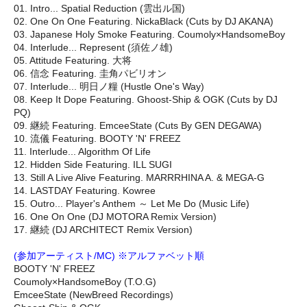
01. Intro... Spatial Reduction (雲出ル国)
02. One On One Featuring. NickaBlack (Cuts by DJ AKANA)
03. Japanese Holy Smoke Featuring. Coumoly×HandsomeBoy
04. Interlude... Represent (須佐ノ雄)
05. Attitude Featuring. 大将
06. 信念 Featuring. 圭角パビリオン
07. Interlude... 明日ノ糧 (Hustle One's Way)
08. Keep It Dope Featuring. Ghoost-Ship & OGK (Cuts by DJ
PQ)
09. 継続 Featuring. EmceeState (Cuts By GEN DEGAWA)
10. 流儀 Featuring. BOOTY 'N' FREEZ
11. Interlude... Algorithm Of Life
12. Hidden Side Featuring. ILL SUGI
13. Still A Live Alive Featuring. MARRRHINA A. & MEGA-G
14. LASTDAY Featuring. Kowree
15. Outro... Player's Anthem ～ Let Me Do (Music Life)
16. One On One (DJ MOTORA Remix Version)
17. 継続 (DJ ARCHITECT Remix Version)
(参加アーティスト/MC) ※アルファベット順
BOOTY 'N' FREEZ
Coumoly×HandsomeBoy (T.O.G)
EmceeState (NewBreed Recordings)