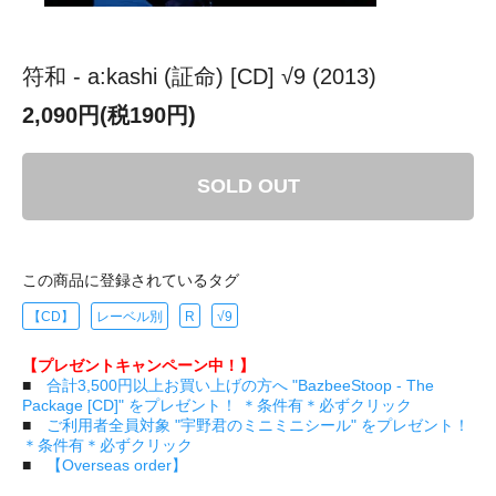
符和 - a:kashi (証命) [CD] √9 (2013)
2,090円(税190円)
SOLD OUT
この商品に登録されているタグ
【CD】
レーベル別
R
√9
【プレゼントキャンペーン中！】
■
合計3,500円以上お買い上げの方へ "BazbeeStoop - The
Package [CD]" をプレゼント！ ＊条件有＊必ずクリック
■
ご利用者全員対象 "宇野君のミニミニシール" をプレゼント！
＊条件有＊必ずクリック
■
【Overseas order】