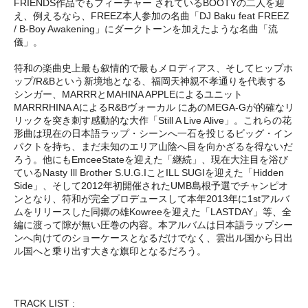
FRIENDS作品でもフィーチャー されているBOOTYの二人を迎
え、例えるなら、FREEZ本人参加の名曲「DJ Baku feat FREEZ
/ B-Boy Awakening」にダークトーンを加えたような名曲「流
儀」。
符和の楽曲史上最も叙情的で最もメロディアス、そしてヒップホ
ップ/R&Bという新境地となる、福岡天神親不孝通りを代表する
シンガー、MARRRとMAHINA APPLEによるユニット
MARRRHINA AによるR&Bヴォーカル にあのMEGA-Gが的確なリ
リックを突き刺す感動的な大作「Still A Live Alive」。これらの花
形曲は現在の日本語ラップ・シーンへ一石を投じるビッグ・イン
パクトを持ち、まだ未知のエリア山陰へ目を向かざるを得ないだ
ろう。他にもEmceeStateを迎えた「継続」、現在大注目を浴び
ているNasty Ill Brother S.U.G.IことILL SUGIを迎えた「Hidden
Side」、そして2012年初開催されたUMB島根予選でチャンピオ
ンとなり、符和が完全プロデュースして本年2013年に1stアルバ
ムをリリースした同郷の雄Kowreeを迎えた「LASTDAY」等、全
編に渡って隙が無い圧巻の内容。本アルバムは日本語ラップシー
ンへ向けてのショーケースとなるだけでなく、雲出ル国から日出
ル国へと乗り出す大きな旗印となるだろう。
TRACK LIST :