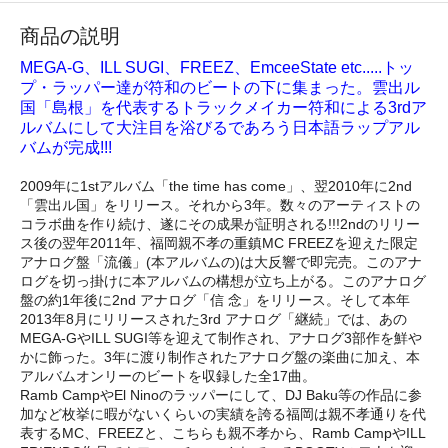
商品の説明
MEGA-G、ILL SUGI、FREEZ、EmceeState etc.....トッ
プ・ラッパー達が符和のビートの下に集まった。雲出ル
国「島根」を代表するトラックメイカー符和による3rdア
ルバムにして大注目を浴びるであろう日本語ラップアル
バムが完成!!!
2009年に1stアルバム「the time has come」、翌2010年に2nd
「雲出ル国」をリリース。それから3年。数々のアーティストの
コラボ曲を作り続け、遂にその成果が証明される!!!2ndのリリー
ス後の翌年2011年、福岡親不孝の重鎮MC FREEZを迎えた限定
アナログ盤「流儀」(本アルバムの)は大反響で即完売。このアナ
ログを切っ掛けに本アルバムの構想が立ち上がる。このアナログ
盤の約1年後に2nd アナログ「信 念」をリリース。そして本年
2013年8月にリリースされた3rd アナログ「継続」では、あの
MEGA-GやILL SUGI等を迎えて制作され、アナログ3部作を鮮や
かに飾った。3年に渡り制作されたアナログ盤の楽曲に加え、本
アルバムオンリーのビートを収録した全17曲。
Ramb CampやEl Ninoのラッパーにして、DJ Baku等の作品に参
加など枚挙に暇がないくらいの実績を誇る福岡は親不孝通りを代
表するMC、FREEZと、こちらも親不孝から、Ramb CampやILL