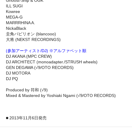
Ghoost-Ship & OGK
ILL SUGI
Kowree
MEGA-G
MARRRHINA A.
NickaBlack
圭角パビリオン (blancooo)
大将 (NEKST RECORDINGS)
(参加アーティスト/DJ) ※アルファベット順
DJ AKANA (MPC CREW)
DJ ARCHITECT (monoadapter./STRUSH wheels)
GEN DEGAWA (√9/OTO RECORDS)
DJ MOTORA
DJ PQ
Produced by 符和 (√9)
Mixed & Mastered by Yoshiaki Ngami (√9/OTO RECORDS)
■ 2013年11月6日発売