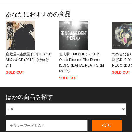
あなたにおすすめの商品
座敷屋 - 座敷屋 [CD] BLACK
仙人掌（MONJU）- Be In
なのるなもな
MIX JUICE (2013)【特典付
One's Element The Remix
唇 [CD] FLY 
き】
[CD] CREATIVE PLATFORM
RECORDS 
(2013)
SOLD OUT
SOLD OUT
SOLD OUT
ほかの商品を探す
検索