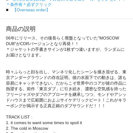
＊条件有＊必ずクリック
■
【Overseas order】
商品の説明
06年にリリース、その後長らく廃盤となっていた"MOSCOW
DUB"がCDRバージョンとなり再発！！
＊ジャケットの手書きサインが1枚ずつ違いますが、ランダムに
お届けとなリます。
時々ふらっと顔を出し、マンネリ化したシーンを掻き混ぜる、東
京アンダーグラウンドの存在証明。彼の水面下での動きは、誰も
容易にキャッチできない。だからこそ世界中のコアが彼の作品に
熱望する。前作「東京ダブ」に引き続き、濃密な空気感を持った
フリージャズやダブのアプローチを継承しつつ、モンドやアシッ
ドハウスまで広範囲におよぶサイケデリックビート！これがキラ
ーボングが掲示する正真正銘のダブサウンドだ！！！
TRACK LIST :
1. it comes to want some times to spoil it
2. The cold in Moscow