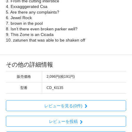
3. From the cutting interstice
4. Exxagggerated Csa
5. Are there any complaints?
6. Jewel Rock
7. brown in the pool
8. Isn’t there even broken parker well?
9. This Zone is an Cicada
10. zatunen that was able to be shaken off
その他の詳細情報
販売価格
2,096円(税191円)
型番
CD_KI135
レビューを見る(0件)
レビューを投稿