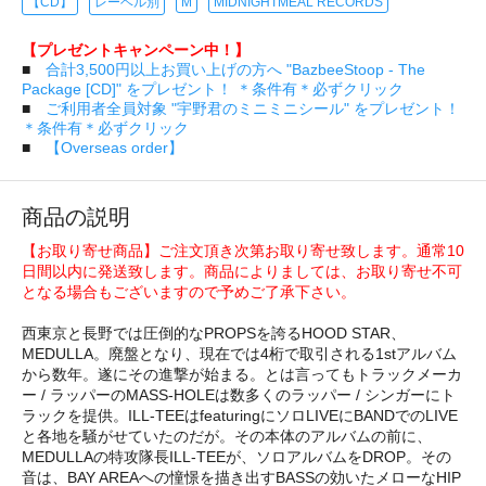
【CD】
レーベル別
M
MIDNIGHTMEAL RECORDS
【プレゼントキャンペーン中！】
■
合計3,500円以上お買い上げの方へ "BazbeeStoop - The
Package [CD]" をプレゼント！ ＊条件有＊必ずクリック
■
ご利用者全員対象 "宇野君のミニミニシール" をプレゼント！
＊条件有＊必ずクリック
■
【Overseas order】
商品の説明
【お取り寄せ商品】ご注文頂き次第お取り寄せ致します。通常10
日間以内に発送致します。商品によりましては、お取り寄せ不可
となる場合もございますので予めご了承下さい。
西東京と長野では圧倒的なPROPSを誇るHOOD STAR、
MEDULLA。廃盤となり、現在では4桁で取引される1stアルバム
から数年。遂にその進撃が始まる。とは言ってもトラックメーカ
ー / ラッパーのMASS-HOLEは数多くのラッパー / シンガーにト
ラックを提供。ILL-TEEはfeaturingにソロLIVEにBANDでのLIVE
と各地を騒がせていたのだが。その本体のアルバムの前に、
MEDULLAの特攻隊長ILL-TEEが、ソロアルバムをDROP。その
音は、BAY AREAへの憧憬を描き出すBASSの効いたメローなHIP