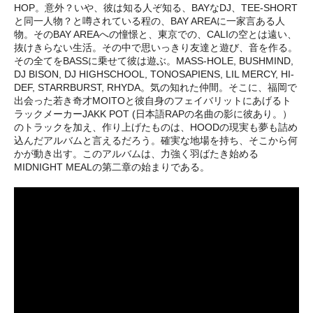
HOP。意外？いや、彼は知る人ぞ知る、BAYなDJ、TEE-SHORT
と同一人物？と噂されている程の、BAY AREAに一家言ある人
物。そのBAY AREAへの憧憬と、東京での、CALIの空とは遠い、
抜けきらない生活。その中で思いっきり友達と遊び、音を作る。
その全てをBASSに乗せて彼は遊ぶ。MASS-HOLE, BUSHMIND,
DJ BISON, DJ HIGHSCHOOL, TONOSAPIENS, LIL MERCY, HI-
DEF, STARRBURST, RHYDA。気の知れた仲間。そこに、福岡で
出会った若き奇才MOITOと彼自身のフェイバリットにあげるト
ラックメーカーJAKK POT (日本語RAPの名曲の影に彼あり。）
のトラックを加え、作り上げたものは、HOODの現実も夢も詰め
込んだアルバムと言えるだろう。確実な地場を持ち、そこから何
かが動き出す。このアルバムは、力強く羽ばたき始める
MIDNIGHT MEALの第二章の始まりである。