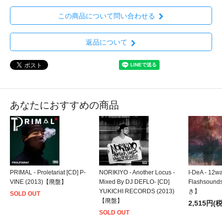
この商品について問い合わせる
返品について
あなたにおすすめの商品
PRIMAL - Proletariat [CD] P-
NORIKIYO - Another Locus -
I-DeA - 12w
VINE (2013)【廃盤】
Mixed By DJ DEFLO- [CD]
Flashsoun
YUKICHI RECORDS (2013)
き】
SOLD OUT
【廃盤】
2,515円(
SOLD OUT