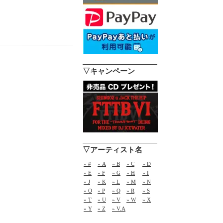
▽キャンペーン
▽アーティスト名
» #
» A
» B
» C
» D
» E
» F
» G
» H
» I
» J
» K
» L
» M
» N
» O
» P
» Q
» R
» S
» T
» U
» V
» W
» X
» Y
» Z
» V.A