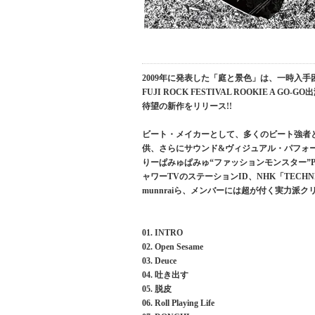
2009年に発表した「庭と景色」は、一時入手
FUJI ROCK FESTIVAL ROOKIE 
待望の新作をリリース!!
ビート・メイカーとして、多くのビート強者と肩を並
供、さらにサウンド&ヴィジュアル・パフォ
りーぱみゅぱみゅ“ファッションモンスター”
ャワーTVのステーションID、NHK「TECH
munnraiら、メンバーには超が付く実力派ク
01. INTRO
02. Open Sesame
03. Deuce
04. 吐き出す
05. 脱皮
06. Roll Playing Life