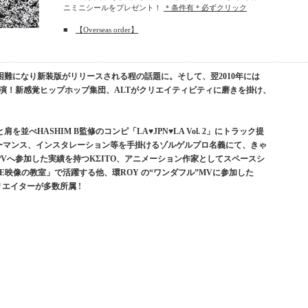
ニミニシールをプレゼント！
＊条件有＊必ずクリック
■
【Overseas order】
困難になり新装版がリリースされる程の話題に。そして、翌2010年には
A GO-GO出演！新感覚ヒップホップ集団、ALTがクリエイティビティに磨きを掛け、
べHASHIM B監修のコンピ「LA♥JPN♥LA Vol. 2」にトラック提
ーマンス、インスタレーション等を手掛けるゾルゲルプロ名義にて、きゃ
PVへ参加した実績を持つKΣITO、アニメーション作家としてスペースシ
NE映像の教室」で活躍する他、環ROY の“ワンダフル”MVに参加した
リエイターが多数所属 !