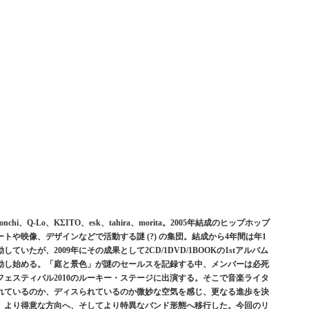
nonchi、Q-Lo、KΣITO、esk、tahira、morita。2005年結成のヒップホップ
や映像、デザインなどで活動する謎 (?) の集団。結成から4年間は年1
たが、2009年にその成果として2CD/1DVD/1BOOKの1stアルバム
動し始める。「庭と景色」が謎のセールスを記録する中、メンバーは必死
ェスティバル2010のルーキー・ステージに出演する。そこで音楽ライタ
れているのか、ディスられているのか微妙な空気を感じ、更なる進歩を決
、より得意な方向へ、そしてより特異なバンド形態へ移行した。今回のリ