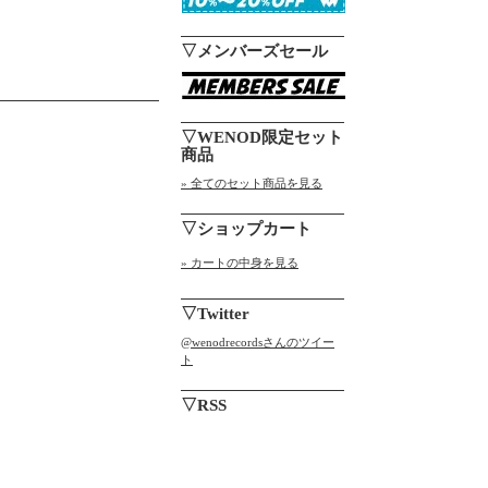
▽メンバーズセール
▽WENOD限定セット
商品
» 全てのセット商品を見る
▽ショップカート
» カートの中身を見る
▽Twitter
@wenodrecordsさんのツイー
ト
▽RSS