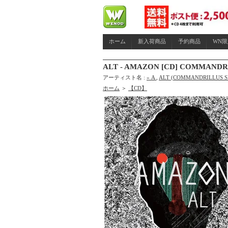
ホーム
新入荷商品
予約商品
WN
ALT - AMAZON [CD] COMMANDRI
アーティスト名 :
» A
,
ALT (COMMANDRILLUS S
ホーム
＞
【CD】