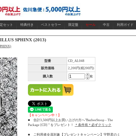
限定セット
特典付き
ベストセラー
限定盤
セール
中古
利用ガイド
LLUS SPHINX (2013)
PHINX)
型番
CD_AL048
販売価格
2,200円(税200円)
購入数
枚
【キャンペーン中！】
■ 合計3,500円以上お買い上げの方へ"BazbeeStoop - The
Package [CD] " をプレゼント！
＊条件有＊必ずクリック
■ ご利用者全員対象【プレゼントキャンペーン】宇野君のミ