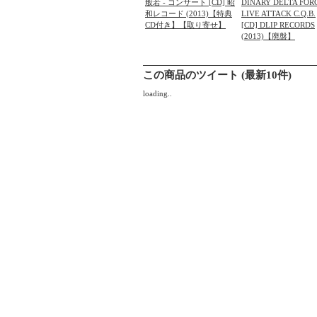
般若 - コンサート [CD] 昭
DINARY DELTA FORC
和レコード (2013)【特典
LIVE ATTACK C.Q.B.
CD付き】【取り寄せ】
[CD] DLIP RECORDS
(2013)【廃盤】
この商品のツイート (最新10件)
loading..