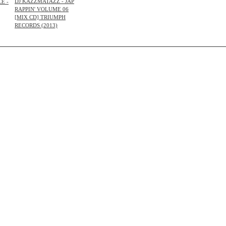
DJ KAZZMATAZZ - JAP
E -
RAPPIN' VOLUME 06
[MIX CD] TRIUMPH
RECORDS (2013)