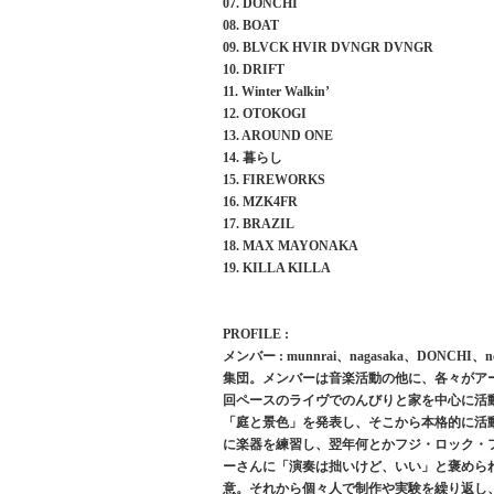
07. DONCHI
08. BOAT
09. BLVCK HVIR DVNGR DVNGR
10. DRIFT
11. Winter Walkin’
12. OTOKOGI
13. AROUND ONE
14. 暮らし
15. FIREWORKS
16. MZK4FR
17. BRAZIL
18. MAX MAYONAKA
19. KILLA KILLA
PROFILE :
メンバー : munnrai、nagasaka、DONCHI、
集団。メンバーは音楽活動の他に、各々がアート
回ペースのライヴでのんびりと家を中心に活動してい
「庭と景色」を発表し、そこから本格的に活
に楽器を練習し、翌年何とかフジ・ロック・フ
ーさんに「演奏は拙いけど、いい」と褒めら
意。それから個々人で制作や実験を繰り返し