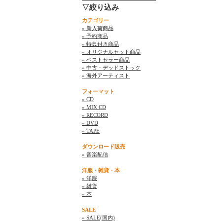
▽絞り込み
カテゴリー
» 新入荷商品
» 予約商品
» 特典付き商品
» オリジナルセット商品
» ベストセラー商品
» 中古・デッドストック
» 海外アーティスト
フォーマット
» CD
» MIX CD
» RECORD
» DVD
» TAPE
ダウンロード販売
» 音楽配信
洋服・雑貨・本
» 洋服
» 雑貨
» 本
SALE
» SALE(国内)