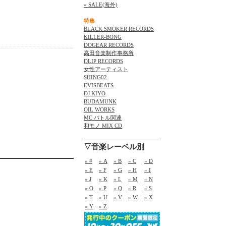
» SALE(海外)
特集
BLACK SMOKER RECORDS
KILLER-BONG
DOGEAR RECORDS
高田音楽制作事務所
DLIP RECORDS
女性アーティスト
SHING02
EVISBEATS
DJ KIYO
BUDAMUNK
OIL WORKS
MC バトル関連
和モノ MIX CD
▽音楽レーベル別
» #
» A
» B
» C
» D
» E
» F
» G
» H
» I
» J
» K
» L
» M
» N
» O
» P
» Q
» R
» S
» T
» U
» V
» W
» X
» Y
» Z