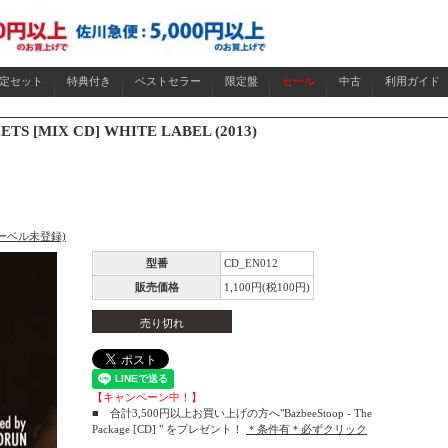
限定セット
特典付き
ベストセラー
限定盤
セール
中古
利用ガイド
ETS [MIX CD] WHITE LABEL (2013)
(レーベル未登録)
型番
CD_EN012
販売価格
1,100円(税100円)
売り切れ
【キャンペーン中！】
■ 合計3,500円以上お買い上げの方へ"BazbeeStoop - The
Package [CD] " をプレゼント！
＊条件有＊必ずクリック