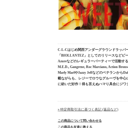
C-L-Cはじめ関西アンダーグラウンドラッパー
「BIOLLANTEZ」としてのリリースなどビー
Azureなどのレギュラーパーティーで活動する、DJ 
M.E.D., Gangrene, Roc Marciano, 
Marly MarlやJazzy Jeffなどのベテラ
載ながらも、レジーでロウなグルーヴを中心
に紡いだ好作！得も言えぬハマり具合にジワ
» 特定商取引法に基づく表記 (返品など)
この商品について問い合わせる
この商品を友達に教える