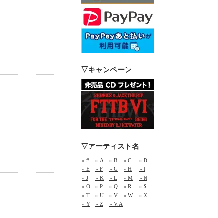
▽キャンペーン
▽アーティスト名
» #
» A
» B
» C
» D
» E
» F
» G
» H
» I
» J
» K
» L
» M
» N
» O
» P
» Q
» R
» S
» T
» U
» V
» W
» X
» Y
» Z
» V.A