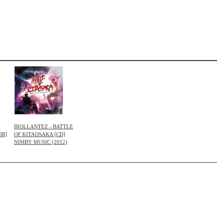
BIOLLANTEZ - BATTLE
DR]
OF KITAOSAKA [CD]
NIMBY MUSIC (2012)