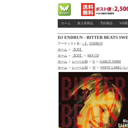
ホーム
新入荷商品
予約商品
WN
DJ ENDRUN - BITTER BEATS SWE
アーティスト名 :
» E
,
ENDRUN
ホーム
＞
【CD】
ホーム
＞
【CD】
＞
MIX CD
ホーム
＞
レーベル別
＞
G
＞
GARLIC FARM
ホーム
＞
レーベル別
＞
W
＞
WHITE LABEL 