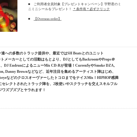
■ ご利用者全員対象【プレゼントキャンペーン】宇野君のミ
ニミニシールをプレゼント！
＊条件有＊必ずクリック
■
【Overseas order】
達への多数のトラック提供や、最近ではSH Beatsとのユニット
トメーカーとしての活動はもとより、DJとしてもBackroomやProps＠
EndrunによるニューMix CD-Rが登場！Curren$yやSmoke DZA,
Action Bronson, Danny Brownなどなど、近年注目を集めるアーティスト陣はじめ、
ンからDabryeなどのクロスオーヴァーしたトコロまでをナイスMix！HIPHOP感満
にセレクトされたトラック陣を、2枚使いやスクラッチを交えスキルフル
ジワズブズブとヤラれます！