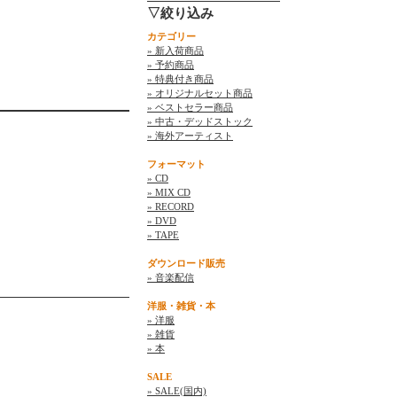
▽絞り込み
カテゴリー
» 新入荷商品
» 予約商品
» 特典付き商品
» オリジナルセット商品
» ベストセラー商品
» 中古・デッドストック
» 海外アーティスト
フォーマット
» CD
» MIX CD
» RECORD
» DVD
» TAPE
ダウンロード販売
» 音楽配信
洋服・雑貨・本
» 洋服
» 雑貨
» 本
SALE
» SALE(国内)