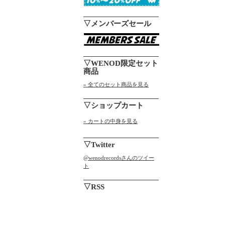
▽メンバーズセール
▽WENOD限定セット
商品
» 全てのセット商品を見る
▽ショップカート
» カートの中身を見る
▽Twitter
@wenodrecordsさんのツイー
ト
▽RSS