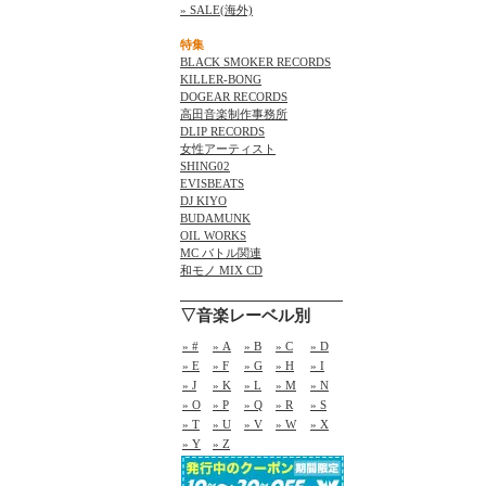
» SALE(海外)
特集
BLACK SMOKER RECORDS
KILLER-BONG
DOGEAR RECORDS
高田音楽制作事務所
DLIP RECORDS
女性アーティスト
SHING02
EVISBEATS
DJ KIYO
BUDAMUNK
OIL WORKS
MC バトル関連
和モノ MIX CD
▽音楽レーベル別
» #
» A
» B
» C
» D
» E
» F
» G
» H
» I
» J
» K
» L
» M
» N
» O
» P
» Q
» R
» S
» T
» U
» V
» W
» X
» Y
» Z