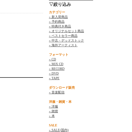
▽絞り込み
カテゴリー
» 新入荷商品
» 予約商品
» 特典付き商品
» オリジナルセット商品
» ベストセラー商品
» 中古・デッドストック
» 海外アーティスト
フォーマット
» CD
» MIX CD
» RECORD
» DVD
» TAPE
ダウンロード販売
» 音楽配信
洋服・雑貨・本
» 洋服
» 雑貨
» 本
SALE
» SALE(国内)