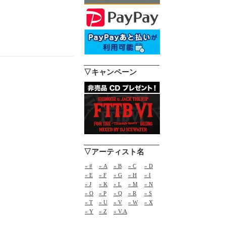
▽キャンペーン
▽アーティスト名
» #
» A
» B
» C
» D
» E
» F
» G
» H
» I
» J
» K
» L
» M
» N
» O
» P
» Q
» R
» S
» T
» U
» V
» W
» X
» Y
» Z
» V.A