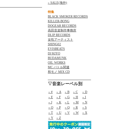
» SALE(海外)
特集
BLACK SMOKER RECORDS
KILLER-BONG
DOGEAR RECORDS
高田音楽制作事務所
DLIP RECORDS
女性アーティスト
SHING02
EVISBEATS
DJ KIYO
BUDAMUNK
OIL WORKS
MC バトル関連
和モノ MIX CD
▽音楽レーベル別
» #
» A
» B
» C
» D
» E
» F
» G
» H
» I
» J
» K
» L
» M
» N
» O
» P
» Q
» R
» S
» T
» U
» V
» W
» X
» Y
» Z