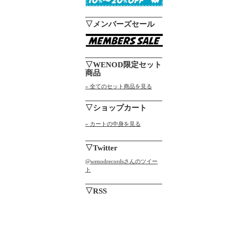
▽メンバーズセール
▽WENOD限定セット
商品
» 全てのセット商品を見る
▽ショップカート
» カートの中身を見る
▽Twitter
@wenodrecordsさんのツイー
ト
▽RSS