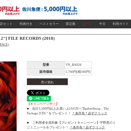
限定セット
特典付き
ベストセラー
限定盤
セール
中古
利用ガイド
2"] FILE RECORDS (2010)
FACE)
型番
VN_RA026
販売価格
1,760円(税160円)
売り切れ
【キャンペーン中！】
■ 合計3,500円以上お買い上げの方へ"BazbeeStoop - The
Package [CD] " をプレゼント！
＊条件有＊必ずクリック
■ ご利用者全員対象【プレゼントキャンペーン】宇野君のミ
ニミニシールをプレゼント！
＊条件有＊必ずクリック