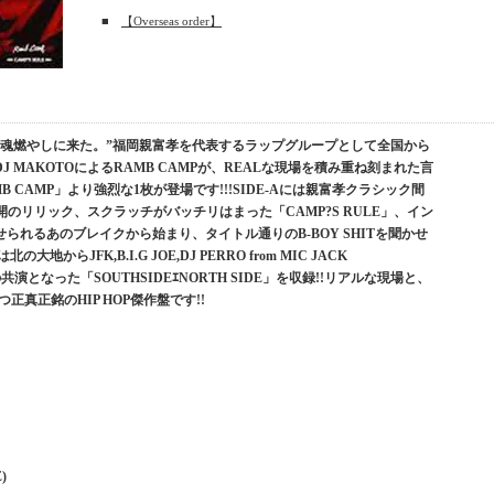
■
【Overseas order】
の魂燃やしに来た。”福岡親富孝を代表するラップグループとして全国から
、DJ MAKOTOによるRAMB CAMPが、REALな現場を積み重ね刻まれた言
 CAMP」より強烈な1枚が登場です!!!SIDE-Aには親富孝クラシック間
開のリリック、スクラッチがバッチリはまった「CAMP?S RULE」、イン
せられるあのブレイクから始まり、タイトル通りのB-BOY SHITを聞かせ
の大地からJFK,B.I.G JOE,DJ PERRO from MIC JACK
の共演となった「SOUTHSIDEｴNORTH SIDE」を収録!!リアルな現場と、
正真正銘のHIP HOP傑作盤です!!
E)