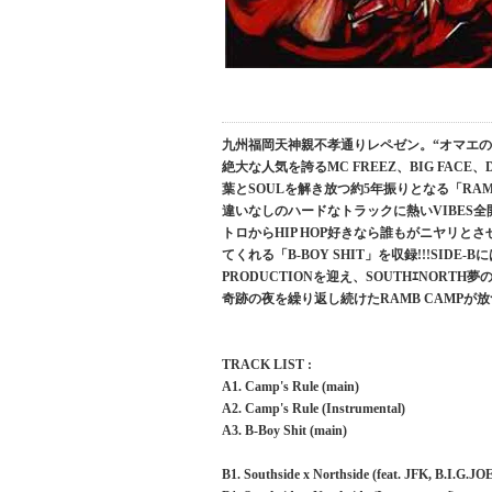
九州福岡天神親不孝通りレペゼン。“オマエ
絶大な人気を誇るMC FREEZ、BIG FACE
葉とSOULを解き放つ約5年振りとなる「RAMB
違いなしのハードなトラックに熱いVIBES全
トロからHIP HOP好きなら誰もがニヤリとさ
てくれる「B-BOY SHIT」を収録!!!SIDE-Bには北
PRODUCTIONを迎え、SOUTHｴNORTH夢
奇跡の夜を繰り返し続けたRAMB CAMPが放つ
TRACK LIST :
A1. Camp's Rule (main)
A2. Camp's Rule (Instrumental)
A3. B-Boy Shit (main)
B1. Southside x Northside (feat. JFK, B.I.G.JO