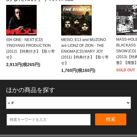
MASS-HOLE 
ISH-ONE - NEXT [CD]
MEISO, E13 and MUZONO
BLACKASS 
YINGYANG PRODUCTION
are LIONZ OF ZION - THE
SNOW [CD]
(2012) 【特典付き】【取り寄
ENIGMA [CD] MARY JOY
(2013)【
せ】
(2011)【特典付き】【取り寄
盤】【廃盤
せ】
2,913円(税265円)
1,760円(税160円)
SOLD OUT
ほかの商品を探す
検索