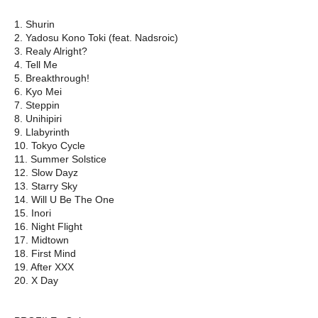
1. Shurin
2. Yadosu Kono Toki (feat. Nadsroic)
3. Realy Alright?
4. Tell Me
5. Breakthrough!
6. Kyo Mei
7. Steppin
8. Unihipiri
9. Llabyrinth
10. Tokyo Cycle
11. Summer Solstice
12. Slow Dayz
13. Starry Sky
14. Will U Be The One
15. Inori
16. Night Flight
17. Midtown
18. First Mind
19. After XXX
20. X Day