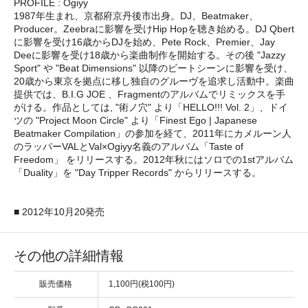
PROFILE : Ogiyy
1987年生まれ、京都府京丹後市出身。DJ、Beatmaker、
Producer。Zeebraに影響を受けHip Hopを聴き始める。DJ Qbert
に影響を受け16歳からDJを始め、Pete Rock、Premier、Jay
Deeに影響を受け18歳から楽曲制作を開始する。その後 "Jazzy
Sport" や "Beat Dimensions" 以降のビートシーンに影響を受け、
20歳から東京を拠点に移し独自のグルーヴを追求し活動中。楽曲
提供では、B.I.G JOE 、Fragmentのアルバムでリミックスを手
がける。作品としては, "術ノ穴" より「HELLO!!! Vol. 2」、ドイ
ツの "Project Moon Circle" より「Finest Ego | Japanese
Beatmaker Compilation」の参加を経て、2011年にカメルーン人
のラッパーVALとVal×Ogiyy名義のアルバム「Taste of
Freedom」 をリリースする。2012年秋にはソロでの1stアルバム
「Duality」を "Day Tripper Records" からリリースする。
■ 2012年10月20発売
その他の詳細情報
販売価格
1,100円(税100円)