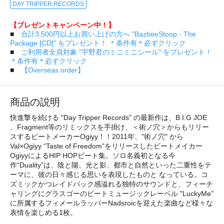
DAY TRIPPER RECORDS
【プレゼントキャンペーン中！】
■
合計3,500円以上お買い上げの方へ "BazbeeStoop - The
Package [CD]" をプレゼント！ ＊条件有＊必ずクリック
■
ご利用者全員対象 "宇野君のミニミニシール" をプレゼント！
＊条件有＊必ずクリック
■
【Overseas order】
商品の説明
快進撃を続ける "Day Tripper Records" の最新作は、B.I.G JOE
、Fragment等のリミックスを手掛け、＜術ノ穴＞からもリリー
スするビートメーカーOgiyy！！2011年、"術ノ穴" から
Val×Ogiyy “Taste of Freedom”をリリースしたビートメイカー
OgiyyによるHIP HOPビート集。ソロ名義初となる今
作“Duality”は、陰と陽、光と影、都市と自然といった二重性をテ
ーマに、彼の日々感じる思いを表現したものと なっている。コ
ズミックかつレイドバック感溢れる独特のサウンドと、フィーチ
ャリングにグラスゴーのビートミュージックレーベル "LuckyMe"
に所属するフィメールラッパーNadsroicを迎えた楽曲など様々な
表情を楽しめる1枚。