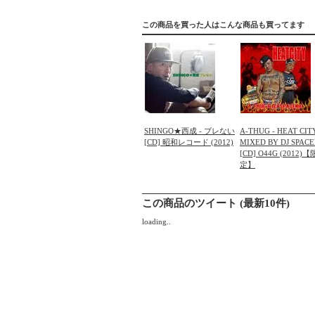
この商品を買った人はこんな商品も買ってます
SHINGO★西成 - ブレない
A-THUG - HEAT CIT
[CD] 昭和レコード (2012)
MIXED BY DJ SPAC
[CD] O44G (2012)【
定】
この商品のツイート (最新10件)
loading..