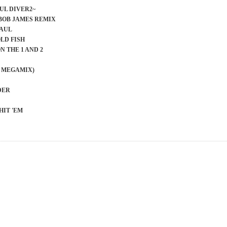
OUL DIVER2~
 (BOB JAMES REMIX
PAUL
OLD FISH
N THE 1 AND 2
C MEGAMIX)
DER
HIT 'EM