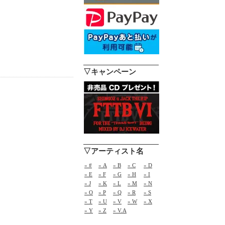
▽キャンペーン
▽アーティスト名
» #
» A
» B
» C
» D
» E
» F
» G
» H
» I
» J
» K
» L
» M
» N
» O
» P
» Q
» R
» S
» T
» U
» V
» W
» X
» Y
» Z
» V.A