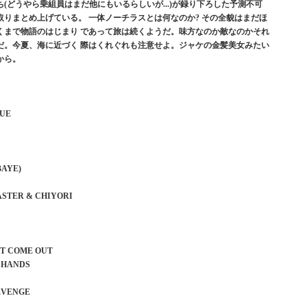
(どうやら乗組員はまだ他にもいるらしいが...)が録り下ろした予測不可
取りまとめ上げている。 一体ノーチラスとは何なのか? その全貌はまだほ
くまで物語のはじまり であって旅は続くようだ。味方なのか敵なのかそれ
だ。今夏、海に近づく 際はくれぐれも注意せよ。ジャケの金髪美女みたい
から。
QUE
BAYE)
 MASTER & CHIYORI
’T COME OUT
R HANDS
REVENGE