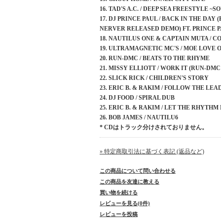
16. TAD'S A.C. / DEEP SEA FREESTYLE ~S
17. DJ PRINCE PAUL / BACK IN THE DAY
NERVER RELEASED DEMO) FT. PRINCE 
18. NAUTILUS ONE & CAPTAIN MUTA / C
19. ULTRAMAGNETIC MC'S / MOE LOVE O
20. RUN-DMC / BEATS TO THE RHYME
21. MISSY ELLIOTT / WORK IT (RUN-DM
22. SLICK RICK / CHILDREN'S STORY
23. ERIC B. & RAKIM / FOLLOW THE LEA
24. DJ FOOD / SPIRAL DUB
25. ERIC B. & RAKIM / LET THE RHYTHM 
26. BOB JAMES / NAUTILU6
* CDはトラック分けされておりません。
» 特定商取引法に基づく表記 (返品など)
この商品について問い合わせる
この商品を友達に教える
買い物を続ける
レビューを見る(0件)
レビューを投稿