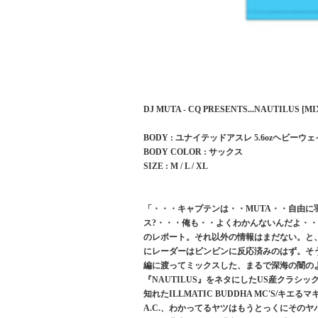
DJ MUTA - CQ PRESENTS...NAUTIL
BODY : ユナイテッドアスレ 5.6ozヘビーウ
BODY COLOR : サックス
SIZE : M / L / XL
「・・・キャプテンは・・MUTA・・自由
ス?・・・俺も・・よくわかんないんだよ・・
のレポート。それ以外の情報はまだない。と、
にレーダーはビンビンに反応済みのはず。そ
編に渡ってミックスした、まるで深海の闇の
『NAUTILUS』をネタにしたUS産クラシ
知れたILLMATIC BUDDHA MC'S/キエるマ
A.C.、わかってるヤツはもうとっくにそのヤバさ