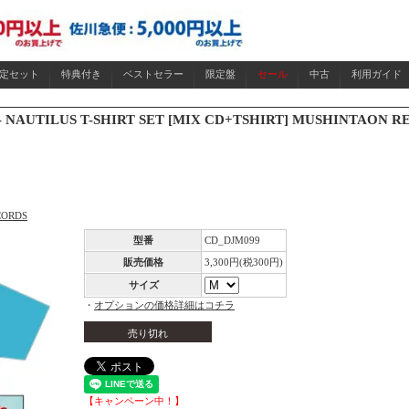
限定セット
特典付き
ベストセラー
限定盤
セール
中古
利用ガイド
 - NAUTILUS T-SHIRT SET [MIX CD+TSHIRT] MUSHINTAON RE
CORDS
型番
CD_DJM099
販売価格
3,300円(税300円)
サイズ
・
オプションの価格詳細はコチラ
売り切れ
【キャンペーン中！】