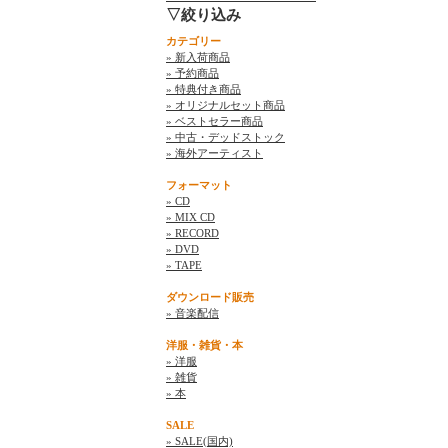
▽絞り込み
カテゴリー
» 新入荷商品
» 予約商品
» 特典付き商品
» オリジナルセット商品
» ベストセラー商品
» 中古・デッドストック
» 海外アーティスト
フォーマット
» CD
» MIX CD
» RECORD
» DVD
» TAPE
ダウンロード販売
» 音楽配信
洋服・雑貨・本
» 洋服
» 雑貨
» 本
SALE
» SALE(国内)