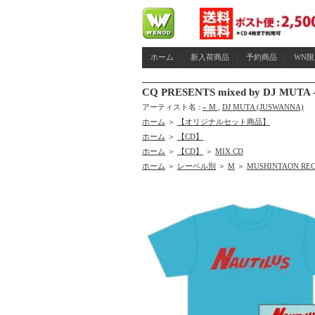
ホーム
新入荷商品
予約商品
WN
CQ PRESENTS mixed by DJ MUTA
アーティスト名 :
» M
,
DJ MUTA (JUSWANNA)
ホーム
＞
【オリジナルセット商品】
ホーム
＞
【CD】
ホーム
＞
【CD】
＞
MIX CD
ホーム
＞
レーベル別
＞
M
＞
MUSHINTAON RE