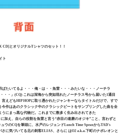
US [MIX CD]とオリジナルTシャツのセット！！
ェイト
に羽ばたいてるよ・・・俺・は・・魚雷・・・みたいな・・・ノーチラ
・・・」(CQ) これは深海から突如現れたノーチラス号から届いた1通目
言えどもHIP HOPに取り憑かれたジャンキーならタイトルだけで、すで
う今作はあのクラシック中のクラシックビートをサンプリングした曲を全
ようにまっ黒な代物だ。これまでに数多く生み出されてきた
ックに加え、自らの役割を魚雷と言う“赤目の達磨のオジキ”こと、言わずと
キュウのCQを筆頭に、水戸のレジェンドLunch Time SpeaxからTAD's
に気づいてる北の刺客ELIAS、さらに はO2 a.k.a.下町のナポレオンと