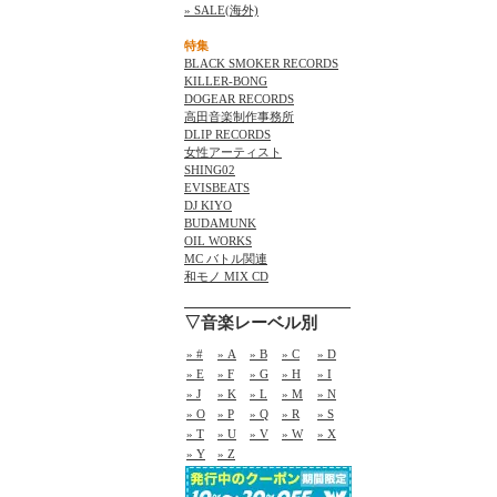
» SALE(海外)
特集
BLACK SMOKER RECORDS
KILLER-BONG
DOGEAR RECORDS
高田音楽制作事務所
DLIP RECORDS
女性アーティスト
SHING02
EVISBEATS
DJ KIYO
BUDAMUNK
OIL WORKS
MC バトル関連
和モノ MIX CD
▽音楽レーベル別
» #
» A
» B
» C
» D
» E
» F
» G
» H
» I
» J
» K
» L
» M
» N
» O
» P
» Q
» R
» S
» T
» U
» V
» W
» X
» Y
» Z