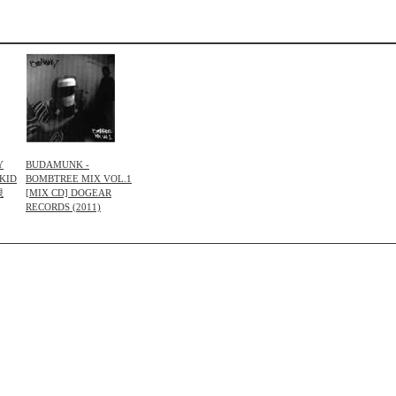
Y
BUDAMUNK -
EKID
BOMBTREE MIX VOL.1
限
[MIX CD] DOGEAR
RECORDS (2011)