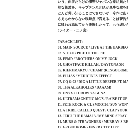
いう、曲者だらけの濃密ジャポンな乗組員たち
能な荒波を、キャプテンMUTAが見事な舵を
とんど伺い知ることはできないが、今作はあ
さえもわからない現時点で言えることは警告
に喰われ始めてから後悔したって、もう遅い
(ライター・二ノ宮)
TARACK LIST :
01. MAIN SOURCE / LIVE AT THE BARBE
02. STEZO / PICE OF THE PIE
03. EPMD / BROTHERS ON MY JOCK
04. GHOSTFACE KILLAH / DAYTONA 500
05. KIERUMAKYU / CHAMP (KENGO BOM
06. EILIAS / MEDICINES EFFECT
07. CQ & 02 / DIG A LITTLE DEEPER FT.
08. THA ALKAHOLIKS / DAAAM!
09. ONYX / THROW YA GUNZ
10. ULTRAMAGNETIC MC'S / RAISE IT UP
11. PETE ROCK & CL SMOOTH / SUN WON
12. A TRIBE CALLED QUEST / CLAP YOU
13. JERU THE DAMAJA / MY MIND SPRAY
14. MURS & 9TH WONDER / MURRAY’S 
15. GROUP HOME / INNER CITY LIFE