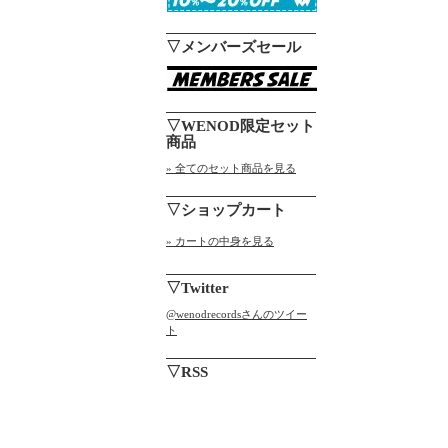
▽メンバーズセール
▽WENOD限定セット
商品
» 全てのセット商品を見る
▽ショップカート
» カートの中身を見る
▽Twitter
@wenodrecordsさんのツイー
ト
▽RSS