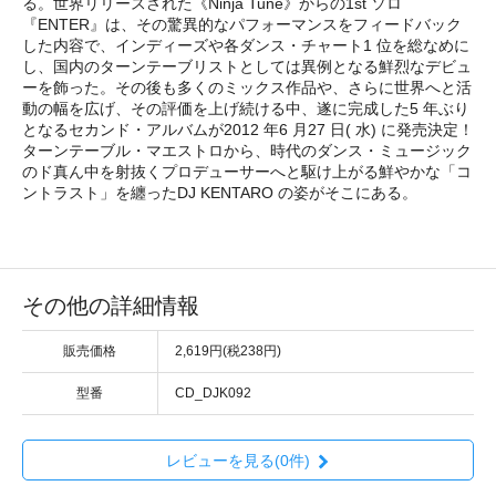
る。世界リリースされた《Ninja Tune》からの1st ソロ
『ENTER』は、その驚異的なパフォーマンスをフィードバック
した内容で、インディーズや各ダンス・チャート1 位を総なめに
し、国内のターンテーブリストとしては異例となる鮮烈なデビュ
ーを飾った。その後も多くのミックス作品や、さらに世界へと活
動の幅を広げ、その評価を上げ続ける中、遂に完成した5 年ぶり
となるセカンド・アルバムが2012 年6 月27 日( 水) に発売決定！
ターンテーブル・マエストロから、時代のダンス・ミュージック
のド真ん中を射抜くプロデューサーへと駆け上がる鮮やかな「コ
ントラスト」を纏ったDJ KENTARO の姿がそこにある。
その他の詳細情報
販売価格
2,619円(税238円)
型番
CD_DJK092
レビューを見る(0件)