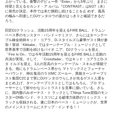
上がっている。衝撃のデビュー作『Enter』から5年ぶり、まさに
待望と言えるセカンド・ア ルバム『CONTRAST』は6/27（水）
に発売が決定。本作では未だ挑戦し続けることを止 めず、孤高
の極みへ到達したDJケンタロウの姿がはっきりと確認できるだ
ろう。
巨匠DJクラッシュ、活動15周年を迎えるFIRE BALL、ドラムン
ベース界のモンスター・バンド＝ケミスツ、さらにはターンテー
ブル錬金術師キッド・コアラ、D-スタイルズら豪華ゲスト陣が参
加！冒頭「Kikkake」ではターンテーブル・ミュージックとして
世界基準で活動を続けるパイオ ニア、DJクラッシュを迎え、
「Fire Is On」では今年活動15周年を迎えるFIRE BALLと念願の
共演が実現。そして、「Crossfader」ではキッド・コアラとD-ス
タ イルズを迎え、3人の至高のターンテーブル・スキルが堪能で
きる。他にもドラムンベース界から マトリックスとフューチャ
ーバウンド、神出鬼没のラガMC ズールー、異能ターンテーブリ
スト集団C2Cまで実にDJケンタロウらしさが光るゲスト人選を
まとめ上げ、ターンテーブリストとしてはもちろん、プロ デュ
ーサーとして鮮やかなコントラストを見事に描いている。さら
に、国内盤のみボーナス・ト ラックとしてNinja Tune屈指のモン
スターDNBバンド、ケミスツによる破壊力抜群のリミックス・ト
ラックも収録される。遂に日本のベース・ミュージックが、世界
のメインストリームにステップ・イン する！！