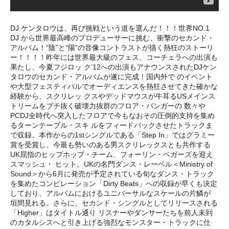
DJ ケンタロウは、再び挑戦という道を選んだ！！！世界NO.1
DJ から世界最高峰のプロデューサーに挑む、衝撃のセカンド・
アルバム！“陰”と“陽”の音像コントラストが描く熱狂のストーリ
ー！！！！昨年には世界最大級のフェス、コーチェラへの出演も
果たし、今夏フジロッ ク’12への出演もアナウンスされたDJケン
タロウのセカンド・アルバムが遂に完成！国内外で のイベント
や大型フェスティバルでオーディエンスを熱狂させてきた確かな
経験から、スクリレッ クスやデッドマウスが牛耳るUSメインス
トリームをブチ抜く破壊力抜群のフロア・バンガーの 数々や
PCDJ全時代へ突入したフロアで今もなおその圧倒的支持を集め
るターンテーブル・スキ ルをフィードバックさせたトラックま
で収録。本作からの1stシングルである「Step In」ではグラミー
賞を受賞し、今最も勢いのある男スクリレックスとも共作する
UK屈指のヒップホップ・チーム、フォーリン・ベガーズを迎え
スマッシュ・ ヒット。UKの名門ダンス・レーベル＜Ministry of
Sound＞から6月に発売が予定されている旬なダンス・トラック
を集めたコンピレーション「Dirty Beats」への収録が早くも決定
しており、アルバムにおけるユニバーサルなスケールの片鱗が
垣間見れる。さらに、セカンド・シングルとしてリリースされる
「Higher」はタイトル通り リスナーやダンサーたちを前人未到
のカタルシスへと引き上げる強烈なモンスター・トラックに仕