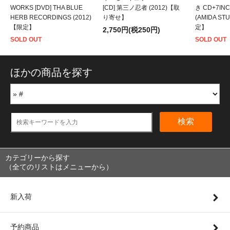
WORKS [DVD] THA BLUE
[CD] 第三ノ忍者 (2012)【取
き CD+7INC
HERB RECORDINGS (2012)
り寄せ】
(AMIDA ST
【限定】
定】
2,750円(税250円)
SOLD OUT
SOLD OUT
ほかの商品を探す
検索
カテゴリーから探す
（全てのリストはメニューから）
新入荷
予約商品