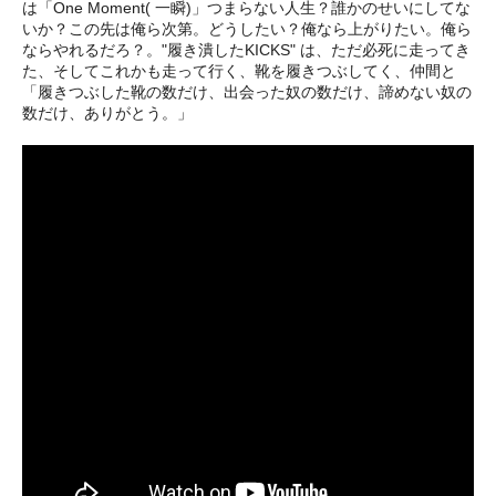
は「One Moment( 一瞬)」つまらない人生？誰かのせいにしてな
いか？この先は俺ら次第。どうしたい？俺なら上がりたい。俺ら
ならやれるだろ？。"履き潰したKICKS" は、ただ必死に走ってき
た、そしてこれかも走って行く、靴を履きつぶしてく、仲間と
「履きつぶした靴の数だけ、出会った奴の数だけ、諦めない奴の
数だけ、ありがとう。」