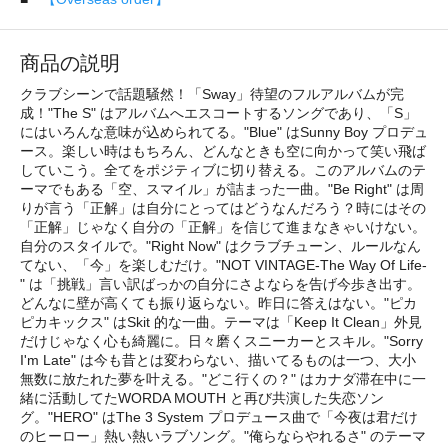
商品の説明
クラブシーンで話題騒然！「Sway」待望のフルアルバムが完
成！"The S" はアルバムへエスコートするソングであり、「S」
にはいろんな意味が込められてる。"Blue" はSunny Boy プロデュ
ース。楽しい時はもちろん、どんなときも空に向かって笑い飛ば
していこう。全てをポジティブに切り替える。このアルバムのテ
ーマでもある「空、スマイル」が詰まった一曲。"Be Right" は周
りが言う「正解」は自分にとってはどうなんだろう？時にはその
「正解」じゃなく自分の「正解」を信じて進まなきゃいけない。
自分のスタイルで。"Right Now" はクラブチューン、ルールなん
てない、「今」を楽しむだけ。"NOT VINTAGE-The Way Of Life-
" は「挑戦」言い訳ばっかの自分にさよならを告げ今歩き出す。
どんなに壁が高くても振り返らない。昨日に答えはない。"ピカ
ピカキックス" はSkit 的な一曲。テーマは「Keep It Clean」外見
だけじゃなく心も綺麗に。日々磨くスニーカーとスキル。"Sorry
I'm Late" は今も昔とは変わらない、描いてるものは一つ、大小
無数に放たれた夢を叶える。"どこ行くの？" はカナダ滞在中に一
緒に活動してたWORDA MOUTH と再び共演した失恋ソン
グ。"HERO" はThe 3 System プロデュース曲で「今夜は君だけ
のヒーロー」熱い熱いラブソング。"俺らならやれるさ" のテーマ