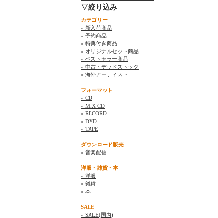
▽絞り込み
カテゴリー
» 新入荷商品
» 予約商品
» 特典付き商品
» オリジナルセット商品
» ベストセラー商品
» 中古・デッドストック
» 海外アーティスト
フォーマット
» CD
» MIX CD
» RECORD
» DVD
» TAPE
ダウンロード販売
» 音楽配信
洋服・雑貨・本
» 洋服
» 雑貨
» 本
SALE
» SALE(国内)