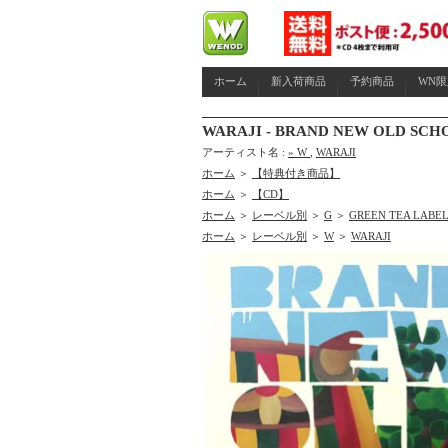
ホーム
新入荷商品
予約商品
WN
WARAJI - BRAND NEW OLD SCH
アーティスト名 :
» W
,
WARAJI
ホーム
＞
【特典付き商品】
ホーム
＞
【CD】
ホーム
＞
レーベル別
＞
G
＞
GREEN TEA LABE
ホーム
＞
レーベル別
＞
W
＞
WARAJI