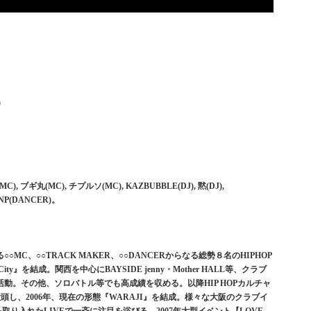
)
(MC), ブギ丸(MC), チプルソ(MC), KAZBUBBLE(DJ), 黙(DJ),
ANP(DANCER)。
C、○○TRACK MAKER、○○DANCERからなる総勢８名のHIPHOP
O-City』を結成。関西を中心にBAYSIDE jenny・Mother HALL等、クラブ
動。その他、ソロバトル等でも高成績を収める。以降HIP HOPカルチャ
全てに没頭し、2006年、現在の形態『WARAJI』を結成。様々な大阪のクラブイ