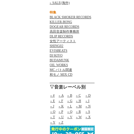
» SALE(海外)
特集
BLACK SMOKER RECORDS
KILLER-BONG
DOGEAR RECORDS
高田音楽制作事務所
DLIP RECORDS
女性アーティスト
SHING02
EVISBEATS
DJ KIYO
BUDAMUNK
OIL WORKS
MC バトル関連
和モノ MIX CD
▽音楽レーベル別
» #
» A
» B
» C
» D
» E
» F
» G
» H
» I
» J
» K
» L
» M
» N
» O
» P
» Q
» R
» S
» T
» U
» V
» W
» X
» Y
» Z