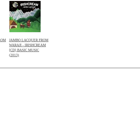
ROM
JAMBO LACQUER FROM
WARAJI - IRISHCREAM
[CD] BASIC MUSIC
(2013)