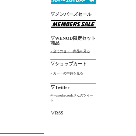
▽メンバーズセール
▽WENOD限定セット
商品
» 全てのセット商品を見る
▽ショップカート
» カートの中身を見る
▽Twitter
@wenodrecordsさんのツイー
ト
▽RSS