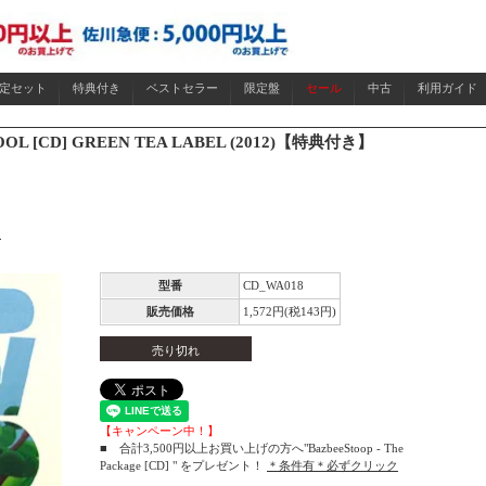
限定セット
特典付き
ベストセラー
限定盤
セール
中古
利用ガイド
OOL [CD] GREEN TEA LABEL (2012)【特典付き】
L
型番
CD_WA018
販売価格
1,572円(税143円)
売り切れ
【キャンペーン中！】
■ 合計3,500円以上お買い上げの方へ"BazbeeStoop - The
Package [CD] " をプレゼント！
＊条件有＊必ずクリック