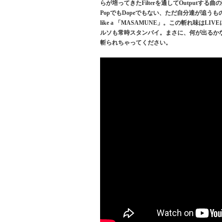
らが培ってきたFilterを通してOutputする
PopでもDopeでもない、ただ自分達が追
like a 「MASAMUNE」。この斬れ味
ルソも常時スタンバイ。まさに、何が出るか
斬られちゃってください。