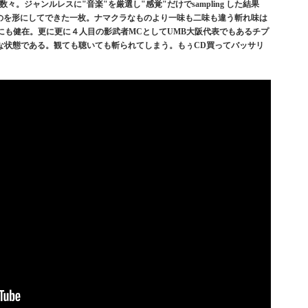
曲の数々。ジャンルレスに"音楽"を厳選し"感覚"だけでsampling した結果
うものを形にしてできた一枚。ナマクラなものより一味も二味も違う斬れ味は
はLIVEにも健在。更に更に４人目の影武者MCとしてUMB大阪代表でもあるチプ
な状態である。観ても聴いても斬られてしまう。もぅCD買ってバッサリ