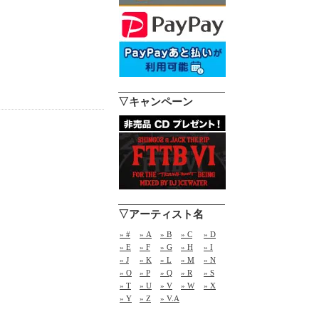
▽キャンペーン
▽アーティスト名
» #
» A
» B
» C
» D
» E
» F
» G
» H
» I
» J
» K
» L
» M
» N
» O
» P
» Q
» R
» S
» T
» U
» V
» W
» X
» Y
» Z
» V.A