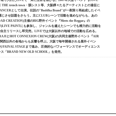
取り入れたLIVEで一斉に注目を浴びる。2007年大型イベント【LOVE
AFE THE trench town・韻シスト等、大阪錚々たるアーティストとの遠征に
ANCERとして出演。伝説の"Buddha Brand"が一夜限り再結成したイベ
感じさせ話題をさらう。主にCLUBシーンで活動を進めながらも、あの
AGDAD CREATION)主催のBIG野外イベント『Meets the Reggae』の
2009年)LIVE PAINTにも参加し、ジャンルを越えたシーンでも精力的に活動を
限定で自主リリースし即完売。LIVEでは大阪以外の地域での活動を広める。
JIとHOT CONNEXION CREW(大阪)の共同主催野外イベント『AIR
ろん 関西以外の各地からも反響を呼ぶ。大阪で毎年開催される屋外イベン
いきなりFAINAL STAGEまで進み、圧倒的なパフォーマンスでオーディエンス
「BRAND NEW OLD SCHOOL」を発売。