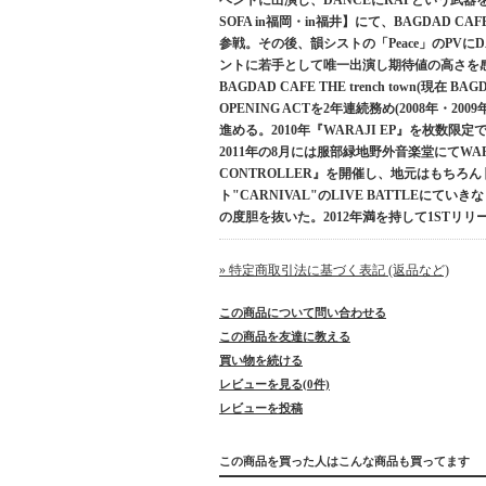
ベントに出演し、DANCEにRAPという武器を
SOFA in福岡・in福井】にて、BAGDAD C
参戦。その後、韻シストの「Peace」のPVにD
ントに若手として唯一出演し期待値の高さを
BAGDAD CAFE THE trench town(現在 B
OPENING ACTを2年連続務め(2008年・
進める。2010年『WARAJI EP』を枚数
2011年の8月には服部緑地野外音楽堂にてWARA
CONTROLLER』を開催し、地元はもち
ト"CARNIVAL"のLIVE BATTLEにて
の度胆を抜いた。2012年満を持して1STリリース
» 特定商取引法に基づく表記 (返品など)
この商品について問い合わせる
この商品を友達に教える
買い物を続ける
レビューを見る(0件)
レビューを投稿
この商品を買った人はこんな商品も買ってます