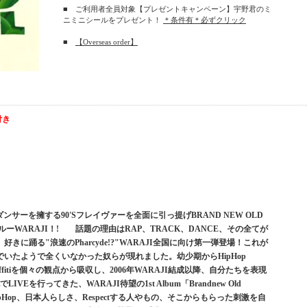
■ ご利用者全員対象【プレゼントキャンペーン】宇野君のミ
ニミニシールをプレゼント！
＊条件有＊必ずクリック
■
【Overseas order】
付き
ーを擁する90'Sフレイヴァーを全面に引っ提げBRAND NEW OLD
ーWARAJI！! 話題の理由はRAP、TRACK、DANCE、その全てが
に踊る"浪速のPharcyde!?"WARAJI全国に向け第一弾登場！これが
いたようで全くいなかった奴らが現れました。幼少期からHipHop
p Graffitiを個々の観点から吸収し、2006年WARAJI結成以降、自分たちを表現
Eを行ってきた、WARAJI待望の1st Album「Brandnew Old
HipHop、日本人らしさ、Respectする人やもの、そこからもらった刺激を自