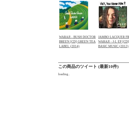
WARAJI - BUSH DOCTOR
JAMBO LACQUER F
BREEN [CD] GREEN TEA
WARAJI - J-L EP [CD]
LABEL (2014)
BASIC MUSIC (2012)
この商品のツイート (最新10件)
loading..