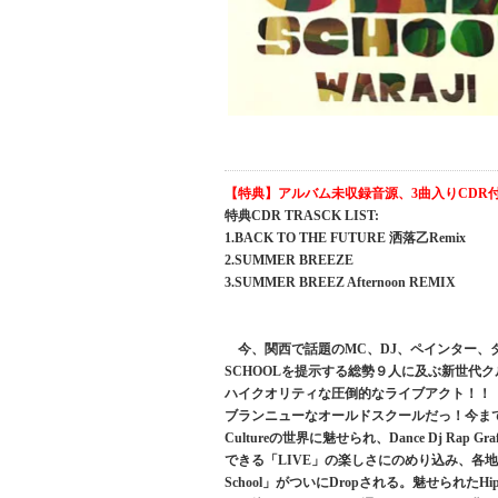
【特典】アルバム未収録音源、3曲入りCDR
特典CDR TRASCK LIST:
1.BACK TO THE FUTURE 洒落乙Remix
2.SUMMER BREEZE
3.SUMMER BREEZ Afternoon REMIX
今、関西で話題のMC、DJ、ペインター、ダンサ
SCHOOLを提示する総勢９人に及ぶ新世代クル
ハイクオリティな圧倒的なライブアクト！！ 好き
ブランニューなオールドスクールだっ！今まで
Cultureの世界に魅せられ、Dance Dj Ra
できる「LIVE」の楽しさにのめり込み、各地でLIV
School」がついにDropされる。魅せられた