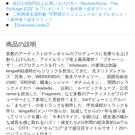
■
合計3,500円以上お買い上げの方へ "BazbeeStoop - The
Package [CD]" をプレゼント！ ＊条件有＊必ずクリック
■
ご利用者全員対象 "宇野君のミニミニシール" をプレゼント！
＊条件有＊必ずクリック
■
【Overseas order】
商品の説明
多数のアーティストがテンギャルのプロデュースに名乗りを上げ
創り上げられた、アイドルラップ史上最高傑作！「プチャヘン
ザ！」のプロデュースを行った「tofubeats」の参加は勿論、
tengal6結成時からリリックを担当してきた、元ズットズレテル
ズ「呂布」や、WEEKENDの「泉水マサチェリー」、韻踏合組合
のMC「ERONE」餓鬼レンジャー「ポチョムキン」、関西のトラ
ックメイカー「okadada」、以前に「ルービックキューブ」公式
remixも担当した「Fragment」など多数のアーティストがプロデ
ューサーとして参加した意欲作！また、1stデビューミニアルバ
ム「まちがう」の全トラックを制作した、坪光成樹がトラックを
作り、tengal6のメンバー自らが、結成してからの一年を振り返
ってリリックを書いた「６本のマイク」を聴けば、彼女達の確か
な成長を感じ取れるハズ！！彼女たちの1年間の総決算的1stアル
バム「CITY」"マス"から"コア"まで超注目タイトルです！！20ペ
ージブックレット付き！