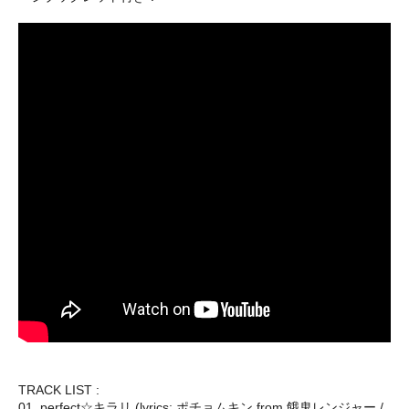
TRACK LIST :
01. perfect☆キラリ (lyrics: ポチョムキン from 餓鬼レンジャー /