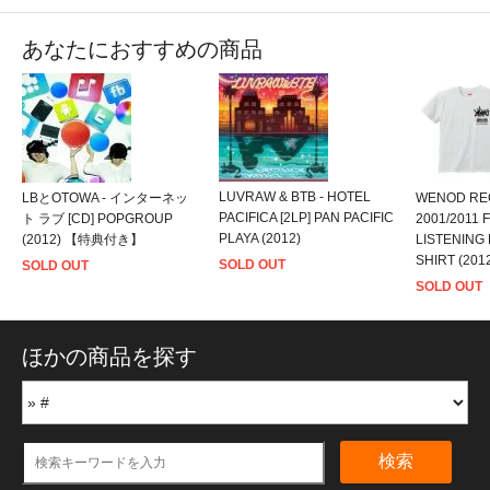
あなたにおすすめの商品
LUVRAW & BTB - HOTEL
LBとOTOWA - インターネッ
WENOD REC
PACIFICA [2LP] PAN PACIFIC
ト ラブ [CD] POPGROUP
2001/2011
PLAYA (2012)
(2012) 【特典付き】
LISTENING
SHIRT (201
SOLD OUT
SOLD OUT
SOLD OUT
ほかの商品を探す
検索