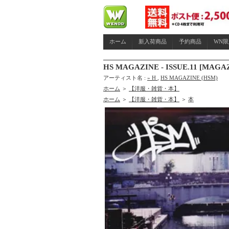
ホーム
新入荷商品
予約商品
WN
HS MAGAZINE - ISSUE.11 [MAGAZ
アーティスト名 :
» H
,
HS MAGAZINE (HSM)
ホーム
＞
【洋服・雑貨・本】
ホーム
＞
【洋服・雑貨・本】
＞
本