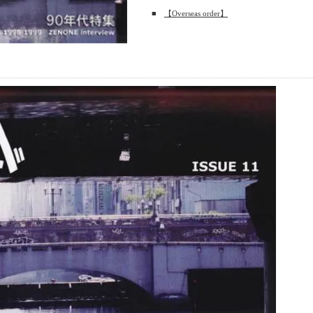
■
【Overseas order】