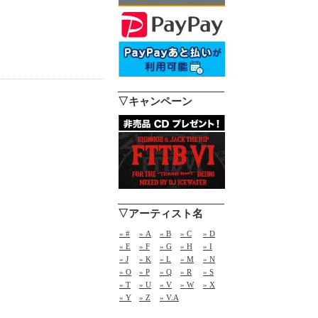
▽キャンペーン
▽アーティスト名
» #
» A
» B
» C
» D
» E
» F
» G
» H
» I
» J
» K
» L
» M
» N
» O
» P
» Q
» R
» S
» T
» U
» V
» W
» X
» Y
» Z
» V.A