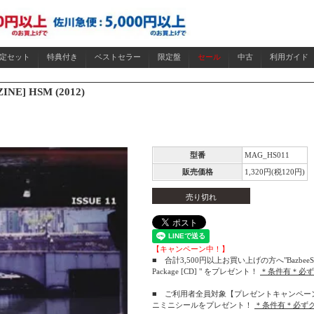
限定セット
特典付き
ベストセラー
限定盤
セール
中古
利用ガイド
INE] HSM (2012)
型番
MAG_HS011
販売価格
1,320円(税120円)
売り切れ
【キャンペーン中！】
■ 合計3,500円以上お買い上げの方へ"BazbeeStoo
Package [CD] " をプレゼント！
＊条件有＊必ず
■ ご利用者全員対象【プレゼントキャンペー
ニミニシールをプレゼント！
＊条件有＊必ず