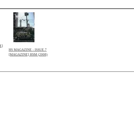
E]
HS MAGAZINE - ISSUE.7
[MAGAZINE] HSM (2008)