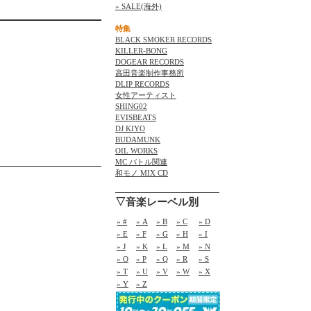
» SALE(海外)
特集
BLACK SMOKER RECORDS
KILLER-BONG
DOGEAR RECORDS
高田音楽制作事務所
DLIP RECORDS
女性アーティスト
SHING02
EVISBEATS
DJ KIYO
BUDAMUNK
OIL WORKS
MC バトル関連
和モノ MIX CD
▽音楽レーベル別
» #
» A
» B
» C
» D
» E
» F
» G
» H
» I
» J
» K
» L
» M
» N
» O
» P
» Q
» R
» S
» T
» U
» V
» W
» X
» Y
» Z