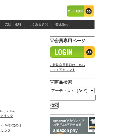
支払・送料
よくある質問
委託販売
▽会員専用ページ
» 新規会員登録はこちら
» マイアカウント
▽商品検索
p - The
クリック
ン】宇野君のミ
クリック