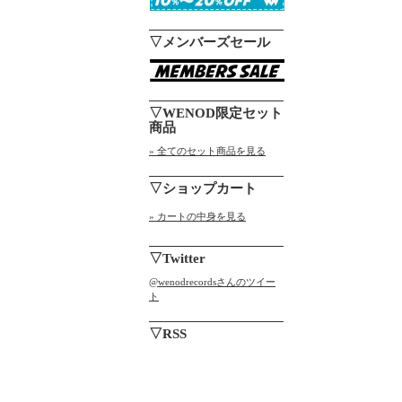
▽メンバーズセール
▽WENOD限定セット
商品
» 全てのセット商品を見る
▽ショップカート
» カートの中身を見る
▽Twitter
@wenodrecordsさんのツイー
ト
▽RSS