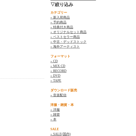
▽絞り込み
カテゴリー
» 新入荷商品
» 予約商品
» 特典付き商品
» オリジナルセット商品
» ベストセラー商品
» 中古・デッドストック
» 海外アーティスト
フォーマット
» CD
» MIX CD
» RECORD
» DVD
» TAPE
ダウンロード販売
» 音楽配信
洋服・雑貨・本
» 洋服
» 雑貨
» 本
SALE
» SALE(国内)