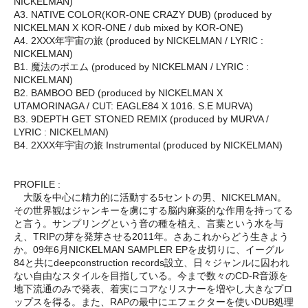
NICKELMAN)
A3. NATIVE COLOR(KOR-ONE CRAZY DUB) (produced by
NICKELMAN X KOR-ONE / dub mixed by KOR-ONE)
A4. 2XXX年宇宙の旅 (produced by NICKELMAN / LYRIC :
NICKELMAN)
B1. 魔法のポエム (produced by NICKELMAN / LYRIC :
NICKELMAN)
B2. BAMBOO BED (produced by NICKELMAN X
UTAMORINAGA / CUT: EAGLE84 X 1016. S.E MURVA)
B3. 9DEPTH GET STONED REMIX (produced by MURVA /
LYRIC : NICKELMAN)
B4. 2XXX年宇宙の旅 Instrumental (produced by NICKELMAN)
PROFILE :
大阪を中心に精力的に活動する5セントの男、NICKELMAN。
その世界観はジャンキーを虜にする脳内麻薬的な作用を持ってる
と言う。サンプリングという音の種を植え、言葉という水を与
え、TRIPの芽を発芽させる2011年。さあこれからどう生きよう
か。09年6月NICKELMAN SAMPLER EPを皮切りに、イーグル
84と共にdeepconstruction records設立、日々ジャンルに囚われ
ない自由なスタイルを目指している。今まで数々のCD-R音源を
地下流通のみで発表、着実にコアなリスナーを増やし大きなプロ
ップスを得る。また、RAPの最中にエフェクターを使いDUB処理