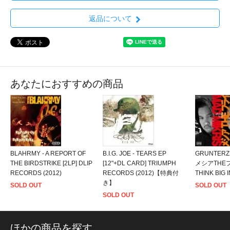
返品について
あなたにおすすめの商品
BLAHRMY - A REPORT OF
B.I.G. JOE - TEARS EP
GRUNTERZ f
THE BIRDSTRIKE [2LP] DLIP
[12"+DL CARD] TRIUMPH
メシアTHEフラ
RECORDS (2012)
RECORDS (2012)【特典付
THINK BIG I
き】
SOLD OUT
SOLD OUT
SOLD OUT
ほかの商品を探す