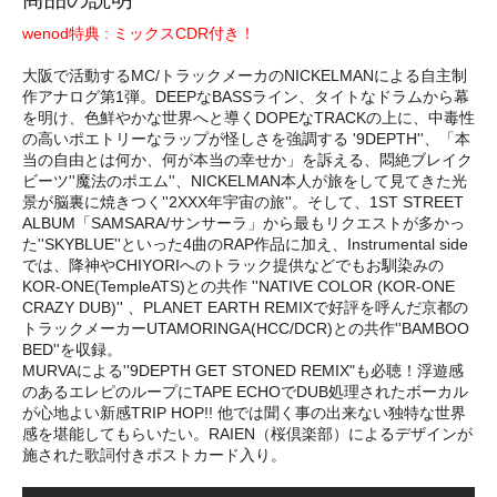
wenod特典 : ミックスCDR付き！
大阪で活動するMC/トラックメーカのNICKELMANによる自主制
作アナログ第1弾。DEEPなBASSライン、タイトなドラムから幕
を明け、色鮮やかな世界へと導くDOPEなTRACKの上に、中毒性
の高いポエトリーなラップが怪しさを強調する '9DEPTH''、「本
当の自由とは何か、何が本当の幸せか」を訴える、悶絶ブレイク
ビーツ''魔法のポエム''、NICKELMAN本人が旅をして見てきた光
景が脳裏に焼きつく''2XXX年宇宙の旅''。そして、1ST STREET
ALBUM「SAMSARA/サンサーラ」から最もリクエストが多かっ
た''SKYBLUE''といった4曲のRAP作品に加え、Instrumental side
では、降神やCHIYORIへのトラック提供などでもお馴染みの
KOR-ONE(TempleATS)との共作 ''NATIVE COLOR (KOR-ONE
CRAZY DUB)'' 、PLANET EARTH REMIXで好評を呼んだ京都の
トラックメーカーUTAMORINGA(HCC/DCR)との共作''BAMBOO
BED''を収録。
MURVAによる''9DEPTH GET STONED REMIX"も必聴！浮遊感
のあるエレピのループにTAPE ECHOでDUB処理されたボーカル
が心地よい新感TRIP HOP!! 他では聞く事の出来ない独特な世界
感を堪能してもらいたい。RAIEN（桜倶楽部）によるデザインが
施された歌詞付きポストカード入り。