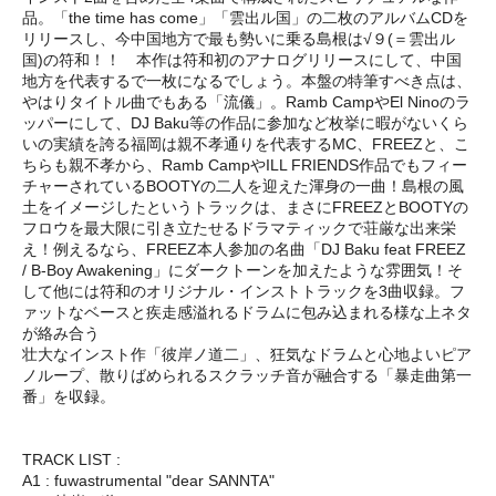
品。「the time has come」「雲出ル国」の二枚のアルバムCDを
リリースし、今中国地方で最も勢いに乗る島根は√９(＝雲出ル
国)の符和！！ 本作は符和初のアナログリリースにして、中国
地方を代表するで一枚になるでしょう。本盤の特筆すべき点は、
やはりタイトル曲でもある「流儀」。Ramb CampやEl Ninoのラ
ッパーにして、DJ Baku等の作品に参加など枚挙に暇がないくら
いの実績を誇る福岡は親不孝通りを代表するMC、FREEZと、こ
ちらも親不孝から、Ramb CampやILL FRIENDS作品でもフィー
チャーされているBOOTYの二人を迎えた渾身の一曲！島根の風
土をイメージしたというトラックは、まさにFREEZとBOOTYの
フロウを最大限に引き立たせるドラマティックで荘厳な出来栄
え！例えるなら、FREEZ本人参加の名曲「DJ Baku feat FREEZ
/ B-Boy Awakening」にダークトーンを加えたような雰囲気！そ
して他には符和のオリジナル・インストトラックを3曲収録。フ
ァットなベースと疾走感溢れるドラムに包み込まれる様な上ネタ
が絡み合う
壮大なインスト作「彼岸ノ道二」、狂気なドラムと心地よいピア
ノループ、散りばめられるスクラッチ音が融合する「暴走曲第一
番」を収録。
TRACK LIST :
A1 : fuwastrumental "dear SANNTA"