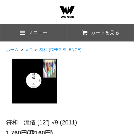
メニュー
カートを見る
ホーム
>
» F
>
符和 (DEEP SILENCE)
符和 - 流儀 [12"] √9 (2011)
1,760円(税160円)