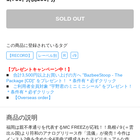
SOLD OUT
この商品に登録されているタグ
【RECORD】
レーベル別
R
√9
【プレゼントキャンペーン中！】
■
合計3,500円以上お買い上げの方へ "BazbeeStoop - The
Package [CD]" をプレゼント！ ＊条件有＊必ずクリック
■
ご利用者全員対象 "宇野君のミニミニシール" をプレゼント！
＊条件有＊必ずクリック
■
【Overseas order】
商品の説明
福岡は親不孝通りを代表するMC FREEZが応戦！！島根√９(＝雲
出ル国)より符和のアナログリリース作「流儀」が発売！今作は
インスト2曲を含めた全4楽曲で構成されたスピリチュアルな作