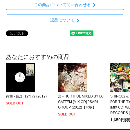
この商品について問い合わせる
返品について
あなたにおすすめの商品
符和 - 信念 [12"] √9 (2012)
漢 - HURTFUL MIXED BY DJ
SHING02 & 
GATTEM [MIX CD] 9SARI-
FOR THE T
SOLD OUT
GROUP (2012)【廃盤】
[MIX CD] 
RECORDS (
SOLD OUT
1,650円(