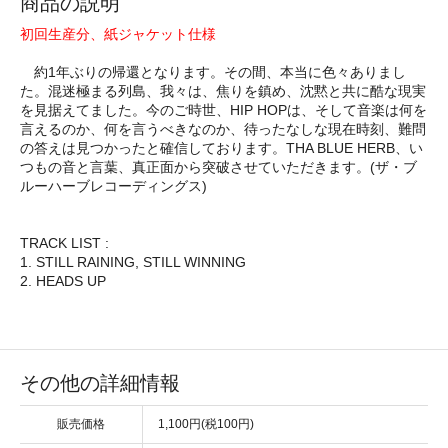
商品の説明
初回生産分、紙ジャケット仕様
約1年ぶりの帰還となります。その間、本当に色々ありまし
た。混迷極まる列島、我々は、焦りを鎮め、沈黙と共に酷な現実
を見据えてました。今のご時世、HIP HOPは、そして音楽は何を
言えるのか、何を言うべきなのか、待ったなしな現在時刻、難問
の答えは見つかったと確信しております。THA BLUE HERB、い
つもの音と言葉、真正面から突破させていただきます。(ザ・ブ
ルーハーブレコーディングス)
TRACK LIST :
1. STILL RAINING, STILL WINNING
2. HEADS UP
その他の詳細情報
販売価格
1,100円(税100円)