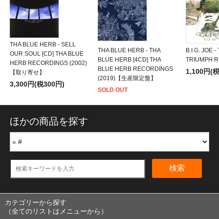
THA BLUE HERB - SELL
THA BLUE HERB - THA
B.I.G. JOE 
OUR SOUL [CD] THA BLUE
BLUE HERB [4CD] THA
TRIUMPH R
HERB RECORDINGS (2002)
BLUE HERB RECORDINGS
1,100円(
【取り寄せ】
(2019)【生産限定盤】
3,300円(税300円)
SOLD OUT
ほかの商品を探す
検索
カテゴリーから探す
（全てのリストはメニューから）