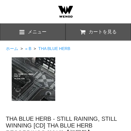
メニュー
カートを見る
ホーム
>
» B
>
THA BLUE HERB
THA BLUE HERB - STILL RAINING, STILL
WINNING [CD] THA BLUE HERB