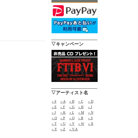
▽キャンペーン
▽アーティスト名
» #
» A
» B
» C
» D
» E
» F
» G
» H
» I
» J
» K
» L
» M
» N
» O
» P
» Q
» R
» S
» T
» U
» V
» W
» X
» Y
» Z
» V.A