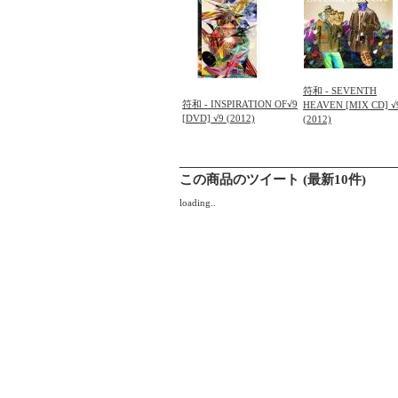
符和 - SEVENTH
符和 - INSPIRATION OF√9
HEAVEN [MIX CD] √
[DVD] √9 (2012)
(2012)
この商品のツイート (最新10件)
loading..