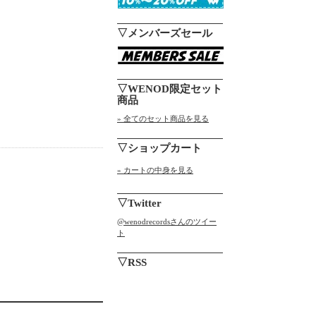
▽メンバーズセール
▽WENOD限定セット
商品
» 全てのセット商品を見る
▽ショップカート
» カートの中身を見る
▽Twitter
@wenodrecordsさんのツイー
ト
▽RSS