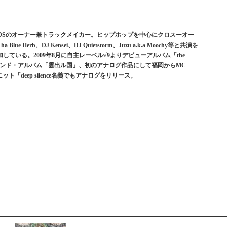
RDSのオーナー兼トラックメイカー。ヒップホップを中心にクロスーオー
erb、DJ Kensei、DJ Quietstorm、Juzu a.k.a Moochy等と共演を
ている。2009年8月に自主レーベル√9よりデビューアルバム「the
0年にはセカンド・アルバム「雲出ル国」、初のアナログ作品にして福岡からMC
ニット「deep silence名義でもアナログをリリース。