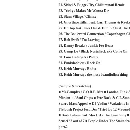
21. Sidsel & Bugge / Try Chilluminati Remix
22. Tricky / Makes Me Wanna Die
23. Slum Village / Climax
24. Ghostface Killah feat. Carl Thomas & Rae
25. Dr.Oop feat. Thes One & Dub K / Just The 
26. The Boulevard Connection / Copenhagen Cl
27. Rob Swift / I'm Leaving
28. Danny Breaks / Junkie For Beatz
29. Camp Lo / Black Nostaljack aka Come On
30. Lone Catalysts / Politix
31. Funkdoobiest / Rock On
32. Keith Murray / Radio
33. Keith Murray / the most beautifullest thing
(Sample & Scratches)
■ Mr.Complex / C.O.R.E. Mix ■ London Funk All
Mission： / Soul Chips ■ Pete Rock & C.L.Smoot
Starr / Mass Appeal ■ DJ Vadim / Variations 
Flatbush Project feat. Des / Tried By 12 ■ Soun
■ Bush Babees feat. Mos Def / The Love Song ■ A
Sensei / 3 out of 7 ■ People Under The Stairs fe
part.2