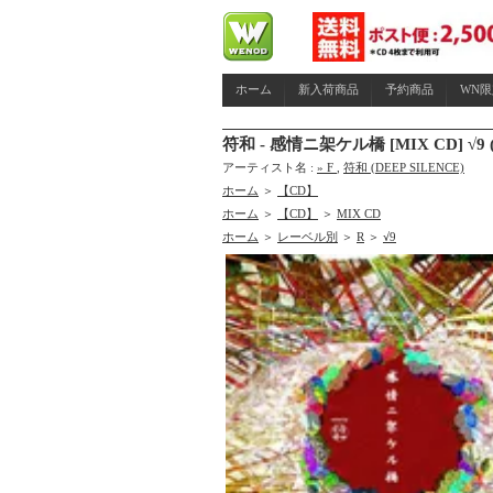
ホーム
新入荷商品
予約商品
WN
符和 - 感情ニ架ケル橋 [MIX CD] √9 (
アーティスト名 :
» F
,
符和 (DEEP SILENCE)
ホーム
＞
【CD】
ホーム
＞
【CD】
＞
MIX CD
ホーム
＞
レーベル別
＞
R
＞
√9