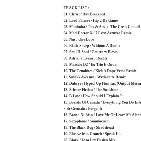
TRACK LIST :
01. Christ / Ray Breakout
02. Lord Finesse / Hip 2 Da Game
03. Manitoba / Tits & Ass ： The Creat Canad
04. Mad Doctor X / 7 Even Azzurro Remix
05. Nas / One Love
06. Black Sheep / Without A Doubt
07. Soul II Soul / Courtney Blows
08. Adriana Evans / Reality
09. Marcelo D2 / Eu Trio E Onda
10. The Cenobites / Kick A Dope Verse Remix
11. Smif-N-Wessun / Wrekonize Remix
12. Dabrye / Hyped-Up Plus Tax (Output Mess
13. Science Fiction / The Sunshine
14. B.Low / How Should I Explain ?
15. Boards Of Canada / Everything You Do Is A
× St Germain / Forget It
16. Brand Nubian / Love Me Or Leave Me Alon
17. Sexophone / Simulacrum
18. The Black Dog / Shadehead
19. Elusive feat. Grouch / Speak It...
20. Bjork / Joga Lcy Design Mix