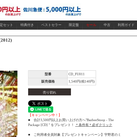
限定セット
特典付き
ベストセラー
限定盤
セール
中古
利用ガイド
2012)
型番
CD_FU011
販売価格
1,540円(税140円)
売り切れ
【キャンペーン中！】
■ 合計3,500円以上お買い上げの方へ"BazbeeStoop - The
Package [CD] " をプレゼント！
＊条件有＊必ずクリック
■ ご利用者全員対象【プレゼントキャンペーン】宇野君のミ