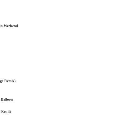
ian Weekend
age Remix)
 Balloon
e Remix