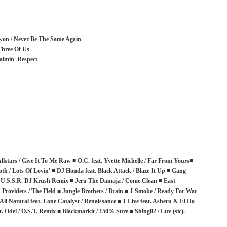
kwon / Never Be The Same Again
Three Of Us
aimin' Respect
stars / Give It To Me Raw ■ O.C. feat. Yvette Michelle / Far From Yours■
h / Lots Of Lovin' ■ DJ Honda feat. Black Attack / Blaze It Up ■ Gang
In U.S.S.R. DJ Krush Remix ■ Jeru The Damaja / Come Clean ■ East
d Providers / The Field ■ Jungle Brothers / Brain ■ J-Smoke / Ready For War
ll Natural feat. Lone Catalyst / Renaissance ■ J-Live feat. Asheru & El Da
at. Odel / O.S.T. Remix ■ Blackmarkit / 150％ Sure ■ Shing02 / Luv (sic).