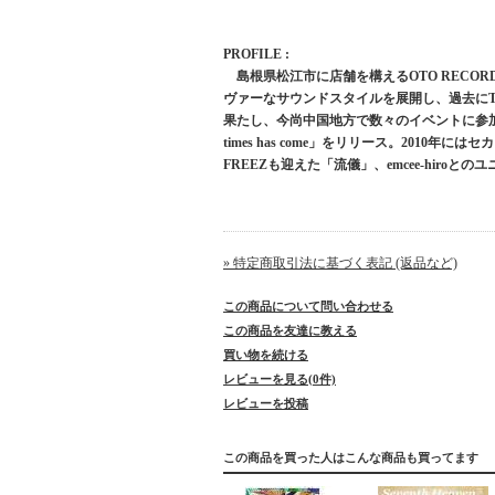
PROFILE :
島根県松江市に店舗を構えるOTO RECO
ヴァーなサウンドスタイルを展開し、過去にTha Blue H
果たし、今尚中国地方で数々のイベントに参加し
times has come」をリリース。201
FREEZも迎えた「流儀」、emcee-hiroとのユ
» 特定商取引法に基づく表記 (返品など)
この商品について問い合わせる
この商品を友達に教える
買い物を続ける
レビューを見る(0件)
レビューを投稿
この商品を買った人はこんな商品も買ってます