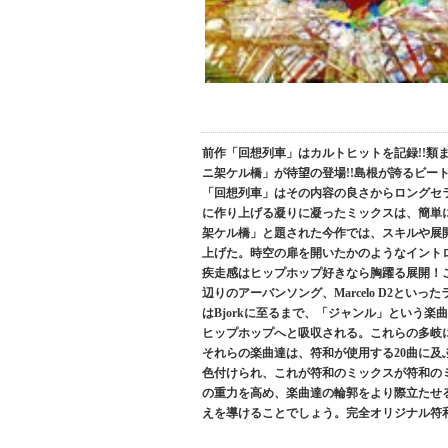
前作「回想列車」はカルトヒットを記録!!類
ニ架ケル橋」が待望の登場!!島根が誇るビート
「回想列車」はその内容の良さからロングセ
に作り上げる凝りに凝ったミックスは、簡単に
架ケル橋」と題された今作では、スキルや展
上げた。時空の扉を開いたかのようなイントロ的な0
疾走感はヒップホップ好きなら胸躍る展開！ここから怒
辺りのアーバンソング、Marcelo D2と
はBjorkに至るまで、「ジャンル」という
ヒップホップへと吸収される。これらの多岐
それらの楽曲達は、符和が使用する20曲に
色付けられ、これが符和のミックスが符和の
の重力を高め、楽曲達の輪郭をより際立たせ
えを導けることでしょう。完全オリジナル符