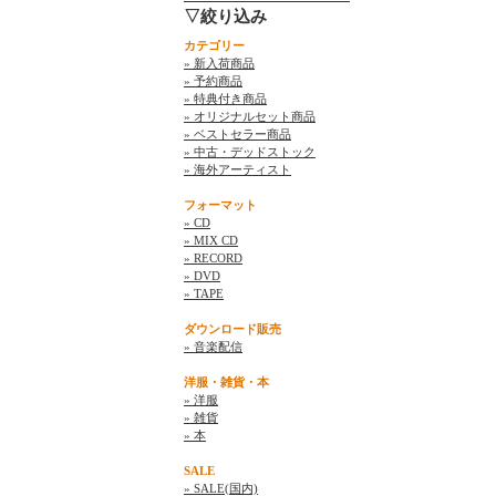
▽絞り込み
カテゴリー
» 新入荷商品
» 予約商品
» 特典付き商品
» オリジナルセット商品
» ベストセラー商品
» 中古・デッドストック
» 海外アーティスト
フォーマット
» CD
» MIX CD
» RECORD
» DVD
» TAPE
ダウンロード販売
» 音楽配信
洋服・雑貨・本
» 洋服
» 雑貨
» 本
SALE
» SALE(国内)