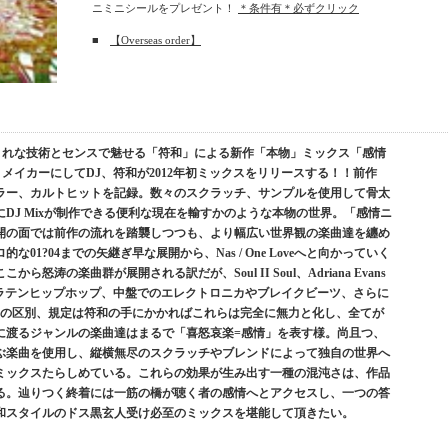
ニミニシールをプレゼント！
＊条件有＊必ずクリック
■
【Overseas order】
まれな技術とセンスで魅せる「符和」による新作「本物」ミックス「感情
メイカーにしてDJ、符和が2012年初ミックスをリリースする！！前作
ラー、カルトヒットを記録。数々のスクラッチ、サンプルを使用して骨太
DJ Mixが制作できる便利な現在を輸すかのような本物の世界。「感情ニ
開の面では前作の流れを踏襲しつつも、より幅広い世界観の楽曲達を纏め
1?04までの矢継ぎ早な展開から、Nas / One Loveへと向かっていく
涛の楽曲群が展開される訳だが、Soul II Soul、Adriana Evans
いったラテンヒップホップ、中盤でのエレクトロニカやブレイクビーツ、さらに
楽曲の区別、規定は符和の手にかかればこれらは完全に無力と化し、全てが
に渡るジャンルの楽曲達はまるで「喜怒哀楽=感情」を表す様。尚且つ、
及ぶ楽曲を使用し、縦横無尽のスクラッチやブレンドによって独自の世界へ
ミックスたらしめている。これらの効果が生み出す一種の混沌さは、作品
る。辿りつく終着には一筋の橋が聴く者の感情へとアクセスし、一つの答
和スタイルのドス黒玄人受け必至のミックスを堪能して頂きたい。