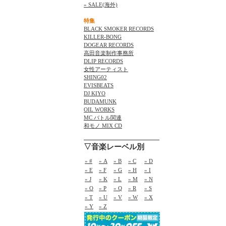
» SALE(海外)
特集
BLACK SMOKER RECORDS
KILLER-BONG
DOGEAR RECORDS
高田音楽制作事務所
DLIP RECORDS
女性アーティスト
SHING02
EVISBEATS
DJ KIYO
BUDAMUNK
OIL WORKS
MC バトル関連
和モノ MIX CD
▽音楽レーベル別
» #
» A
» B
» C
» D
» E
» F
» G
» H
» I
» J
» K
» L
» M
» N
» O
» P
» Q
» R
» S
» T
» U
» V
» W
» X
» Y
» Z