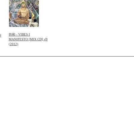
符和 - VIBES I
9
MANIFESTO [MIX CD] √9
(2012)