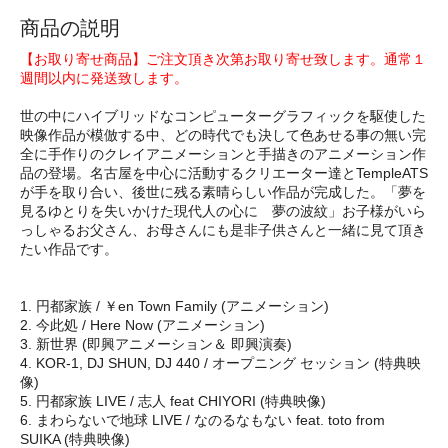
商品の説明
【お取り寄せ商品】ご注文頂き次第お取り寄せ致します。通常１
週間以内に発送致します。
世の中にハイブリッドなコンピューターグラフィックを駆使した
映像作品が模倣する中、どの時代でも決して色あせる事の無い完
全に手作りのクレイアニメーションと手描きのアニメーション作
品の登場。名古屋を中心に活動するクリエーター達とTempleATS
が手を取り合い、後世に残る素晴らしい作品が完成した。「夢を
見るゆとりを失いかけた現代人の心に 夢の波紋」お子様がいら
っしゃるお父さん、お母さんにも是非子供さんと一緒に見て頂き
たい作品です。
1. 円都家族 / ￥en Town Family (アニメーション)
2. 今此処 / Here Now (アニメーション)
3. 新世界 (即興アニメーション＆ 即興演奏)
4. KOR-1, DJ SHUN, DJ 440 / オープニング セッション (特典映
像)
5. 円都家族 LIVE / 志人 feat CHIYORI (特典映像)
6. まわらないで地球 LIVE / なのるなもない feat. toto from
SUIKA (特典映像)