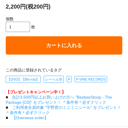
2,200円(税200円)
個数
枚
カートに入れる
この商品に登録されているタグ
【DVD】【Blu-ray】
レーベル別
P
P-VINE RECORDS
【プレゼントキャンペーン中！】
■
合計3,500円以上お買い上げの方へ "BazbeeStoop - The
Package [CD]" をプレゼント！ ＊条件有＊必ずクリック
■
ご利用者全員対象 "宇野君のミニミニシール" をプレゼント！
＊条件有＊必ずクリック
■
【Overseas order】