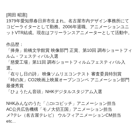
[岡田 昭憲]
1979年愛知県春日井市生まれ。名古屋市内デザイン事務所にて
コピーライターとして勤務。2006年退職、アニメーションユニ
ットVTR結成。現在はフリーランスアニメーターとして活動中。
作品歴：
「捧身」前橋文学館賞 映像部門 正賞、第10回 調布ショートフィ
ルム・フェスティバル入選
「慈愛工場」第11回 調布ショートフィルムフェスティバル入
選。
「在りし日の詩」 映像ソムリエコンテスト 審査委員特別賞
「時の灰」CO2映画上映展オープンコンペ アニメーション部門
最優秀賞
「ひょうたん音頭」NHKデジタルスタジアム入選
NHKみんなのうた「△□○コビッチ」アニメーション担当
AC公共広告機構「モノ大切王国」アニメーション担当
メ?テレ（名古屋テレビ） ウルフィアニメーションCM担当
etc...