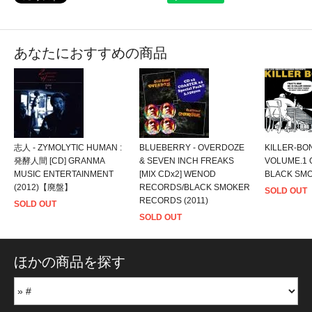
あなたにおすすめの商品
志人 - ZYMOLYTIC HUMAN :
BLUEBERRY - OVERDOZE
KILLER-BO
発酵人間 [CD] GRANMA
& SEVEN INCH FREAKS
VOLUME.1 
MUSIC ENTERTAINMENT
[MIX CDx2] WENOD
BLACK SMO
(2012)【廃盤】
RECORDS/BLACK SMOKER
SOLD OUT
RECORDS (2011)
SOLD OUT
SOLD OUT
ほかの商品を探す