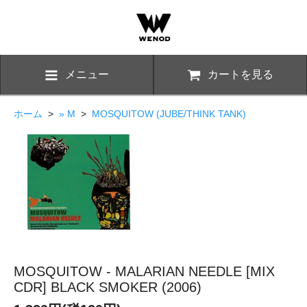
メニュー
カートを見る
ホーム
>
» M
>
MOSQUITOW (JUBE/THINK TANK)
MOSQUITOW - MALARIAN NEEDLE [MIX
CDR] BLACK SMOKER (2006)