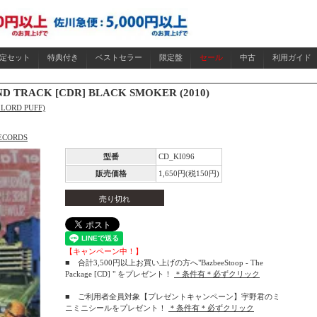
限定セット
特典付き
ベストセラー
限定盤
セール
中古
利用ガイド
ND TRACK [CDR] BLACK SMOKER (2010)
 LORD PUFF)
ECORDS
型番
CD_KI096
販売価格
1,650円(税150円)
売り切れ
【キャンペーン中！】
■ 合計3,500円以上お買い上げの方へ"BazbeeStoop - The
Package [CD] " をプレゼント！
＊条件有＊必ずクリック
■ ご利用者全員対象【プレゼントキャンペーン】宇野君のミ
ニミニシールをプレゼント！
＊条件有＊必ずクリック