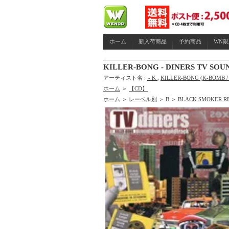
ホーム
新入荷商品
予約商品
WN
KILLER-BONG - DINERS TV SOU
アーティスト名 :
» K
,
KILLER-BONG (K-BOMB /
ホーム
＞
【CD】
ホーム
＞
レーベル別
＞
B
＞
BLACK SMOKER R