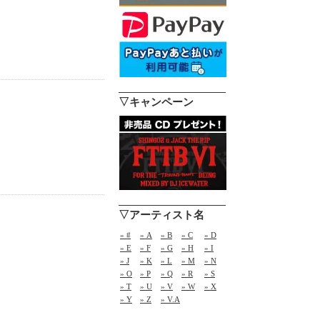
▽キャンペーン
▽アーティスト名
» #
» A
» B
» C
» D
» E
» F
» G
» H
» I
» J
» K
» L
» M
» N
» O
» P
» Q
» R
» S
» T
» U
» V
» W
» X
» Y
» Z
» V.A