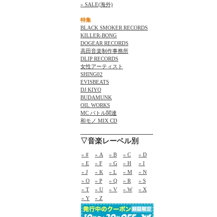
» SALE(海外)
特集
BLACK SMOKER RECORDS
KILLER-BONG
DOGEAR RECORDS
高田音楽制作事務所
DLIP RECORDS
女性アーティスト
SHING02
EVISBEATS
DJ KIYO
BUDAMUNK
OIL WORKS
MC バトル関連
和モノ MIX CD
▽音楽レーベル別
» #
» A
» B
» C
» D
» E
» F
» G
» H
» I
» J
» K
» L
» M
» N
» O
» P
» Q
» R
» S
» T
» U
» V
» W
» X
» Y
» Z