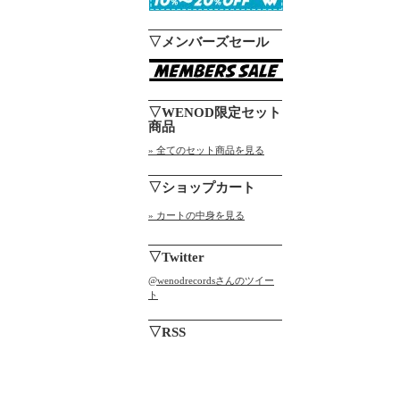
▽メンバーズセール
▽WENOD限定セット
商品
» 全てのセット商品を見る
▽ショップカート
» カートの中身を見る
▽Twitter
@wenodrecordsさんのツイー
ト
▽RSS