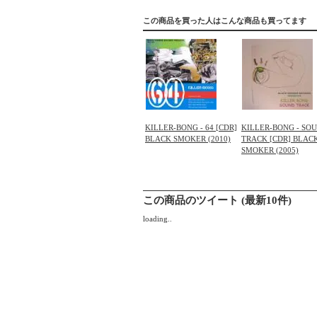
この商品を買った人はこんな商品も買ってます
KILLER-BONG - 64 [CDR]
KILLER-BONG - SO
BLACK SMOKER (2010)
TRACK [CDR] BLAC
SMOKER (2005)
この商品のツイート (最新10件)
loading..