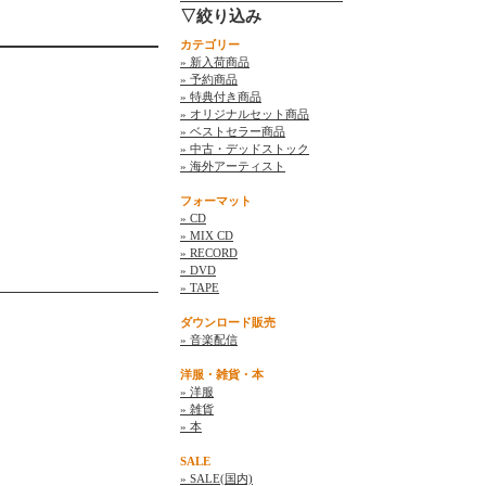
▽絞り込み
カテゴリー
» 新入荷商品
» 予約商品
» 特典付き商品
» オリジナルセット商品
» ベストセラー商品
» 中古・デッドストック
» 海外アーティスト
フォーマット
» CD
» MIX CD
» RECORD
» DVD
» TAPE
ダウンロード販売
» 音楽配信
洋服・雑貨・本
» 洋服
» 雑貨
» 本
SALE
» SALE(国内)