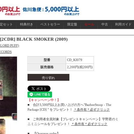
限定セット
特典付き
ベストセラー
限定盤
セール
中古
利用ガイド
[2CDR] BLACK SMOKER (2009)
 LORD PUFF)
ECORDS
型番
CD_KI079
販売価格
2,200円(税200円)
売り切れ
【キャンペーン中！】
■ 合計3,500円以上お買い上げの方へ"BazbeeStoop - The
Package [CD] " をプレゼント！
＊条件有＊必ずクリック
■ ご利用者全員対象【プレゼントキャンペーン】宇野君のミ
ニミニシールをプレゼント！
＊条件有＊必ずクリック
■
【Overseas order】