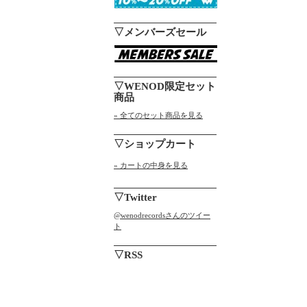
▽メンバーズセール
▽WENOD限定セット
商品
» 全てのセット商品を見る
▽ショップカート
» カートの中身を見る
▽Twitter
@wenodrecordsさんのツイー
ト
▽RSS