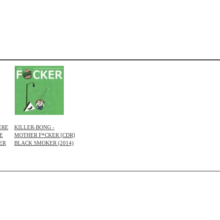
ERE
KILLER-BONG -
E
MOTHER F*CKER [CDR]
ER
BLACK SMOKER (2014)