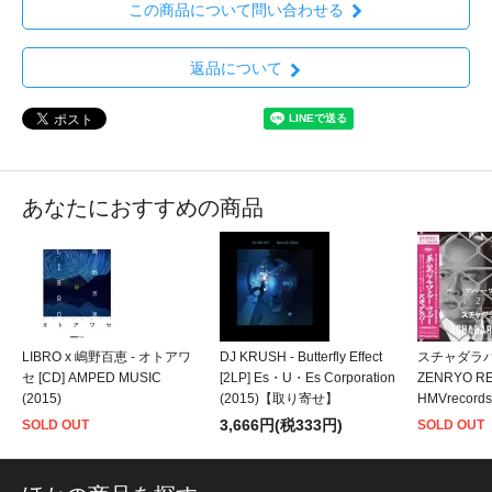
この商品について問い合わせる
返品について
あなたにおすすめの商品
LIBRO x 嶋野百恵 - オトアワ
DJ KRUSH - Butterfly Effect
スチャダラパー 
セ [CD] AMPED MUSIC
[2LP] Es・U・Es Corporation
ZENRYO RE
(2015)
(2015)【取り寄せ】
HMVrecords
3,666円(税333円)
SOLD OUT
SOLD OUT