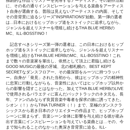
独創的な作品でリスナーを先導するアーティスト。その創作活動
に、その名の通りインスピレーションを与える楽曲をアーティス
ト自身が選曲する、普段は見えないアーティストの内面、そして
その音背景に迫るシリーズ"INSPIRATIONS"始動。第一弾の選者
は...日本におけるヒップホップ道をストイックに追求しながら、
ジャンルを超えリスナーを増殖し続けるTHA BLUE HERBの
MC、ILL-BOSSTINO！
記念すべきシリーズ第一弾の選者は、この日本におけるヒップ
ホップ道をストイックに追求しながら、ジャンルを超えリスナー
を増殖し続けるTHA BLUE HERBのMC、ILL-BOSSTINO！これ
まで数々の音楽家を輩出し、依然として頂上に君臨し続ける
GOOD MUSICの最後の牙城、北の都札幌の、BEST KEPT
SECRETなダンスフロアー、その最深部をルーツに持つラッパ
ー。自身が「発見」された当初から、彼はヒップホップの精神性
に忠実に行動しながらも、音楽性においてはヒップホップ以外か
らの影響を隠すことはなかった。加えてTHA BLUE HERBのLIVE
で使用されるバラエティに富んだバックトラックのネタ元も、長
年、ファンのみならず良質音楽中毒者を探求の旅に誘ってきた。
シオン（！）からTINA TURNER（！）まで、至極のダンスクラ
シックスから若き日本のクリエイターの作品まで、ヒップホップ
シーンに留まらず、音楽シーン全体に影響を与え続ける彼が産み
出す言葉にインスピレーションを与えている楽曲とは…その、今
まで知られることのなかった奥深き音背景に迫る。ILL-