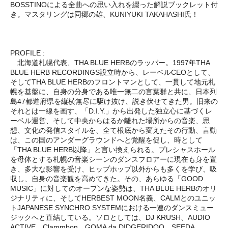
BOSSTINOによる全曲への思い入れを綴った解説ブックレット付
き。マスタリングは同郷の雄、KUNIYUKI TAKAHASHI氏！
PROFILE :
北海道札幌代表、THA BLUE HERBのラッパー。1997年THA
BLUE HERB RECORDINGS設立時から、レーベルCEOとして、
そしてTHA BLUE HERBのフロントマンとして、一貫して地元札
幌を基盤に、自身の分身である唯一無二の言葉群と共に、日本列
島47都道府県を縦横無尽に駆け抜け、説き伏せてきた男。旧来の
それとは一線を画す、「D.I.Y.」から出発した独立心に基づくレ
ーベル運営、そして中央からはるか離れた場所からの音楽、思
想、文化の発信スタイルを、全て根底から変えたその行動、言動
は、この国のアンダーグラウンドへと覚醒を促し、時として
「THA BLUE HERB以降」と言い換えられる。プレシャスホール
を母体とする札幌の音楽シーンのダンスフロアーに現在も身を置
き、多大な影響を受け、ヒップホップ以外からも多くを学び、吸
収し、自身の音楽観を高めてきた。その、あらゆる「GOOD
MUSIC」に対してのオープンな姿勢は、THA BLUE HERBのオリ
ジナリティに、そしてHERBEST MOON名義、CALMとのユニッ
トJAPANESE SYNCHRO SYSTEMにおける一連のダンスミュー
ジックへと直結している。ソロとしては、DJ KRUSH、AUDIO
ACTIVE、Clammbon、GOMA da DIDGERIDOO、SEEDA、