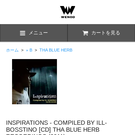
メニュー
カートを見る
ホーム
>
» B
>
THA BLUE HERB
INSPIRATIONS - COMPILED BY ILL-
BOSSTINO [CD] THA BLUE HERB