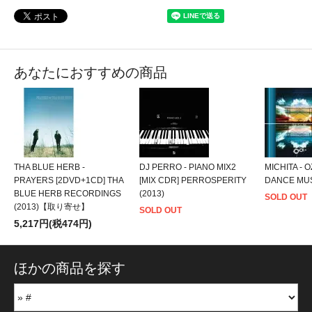
あなたにおすすめの商品
THA BLUE HERB -
DJ PERRO - PIANO MIX2
MICHITA - O
PRAYERS [2DVD+1CD] THA
[MIX CDR] PERROSPERITY
DANCE MUS
BLUE HERB RECORDINGS
(2013)
SOLD OUT
(2013)【取り寄せ】
SOLD OUT
5,217円(税474円)
ほかの商品を探す