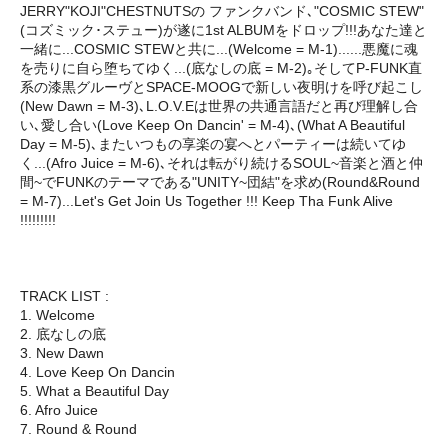
JERRY"KOJI"CHESTNUTSの ファンクバンド､"COSMIC STEW"
(コズミック･ステュー)が遂に1st ALBUMをドロップ!!!あなた達と
一緒に...COSMIC STEWと共に...(Welcome = M-1)......悪魔に魂
を売りに自ら堕ちてゆく...(底なしの底 = M-2)｡そしてP-FUNK直
系の漆黒グルーヴとSPACE-MOOGで新しい夜明けを呼び起こし
(New Dawn = M-3)､L.O.V.Eは世界の共通言語だと再び理解し合
い､愛し合い(Love Keep On Dancin' = M-4)､(What A Beautiful
Day = M-5)､またいつもの享楽の宴へとパーティーは続いてゆ
く...(Afro Juice = M-6)､それは転がり続けるSOUL~音楽と酒と仲
間~でFUNKのテーマである"UNITY~団結"を求め(Round&Round
= M-7)...Let's Get Join Us Together !!! Keep Tha Funk Alive
!!!!!!!!!
TRACK LIST :
1. Welcome
2. 底なしの底
3. New Dawn
4. Love Keep On Dancin
5. What a Beautiful Day
6. Afro Juice
7. Round & Round