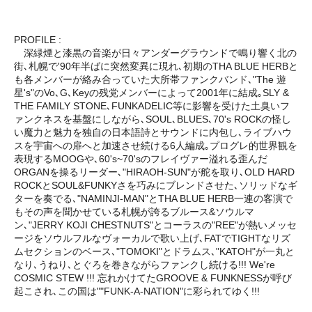
PROFILE :
深緑煙と漆黒の音楽が日々アンダーグラウンドで鳴り響く北の
街､札幌で'90年半ばに突然変異に現れ､初期のTHA BLUE HERBと
も各メンバーが絡み合っていた大所帯ファンクバンド､"The 遊
星's"のVo､G､Keyの残党メンバーによって2001年に結成｡SLY &
THE FAMILY STONE､FUNKADELIC等に影響を受けた土臭いフ
ァンクネスを基盤にしながら､SOUL､BLUES､70's ROCKの怪し
い魔力と魅力を独自の日本語詩とサウンドに内包し､ライブハウ
スを宇宙への扉へと加速させ続ける6人編成｡プログレ的世界観を
表現するMOOGや､60's~70'sのフレイヴァー溢れる歪んだ
ORGANを操るリーダー､"HIRAOH-SUN"が舵を取り､OLD HARD
ROCKとSOUL&FUNKYさを巧みにブレンドさせた､ソリッドなギ
ターを奏でる､"NAMINJI-MAN"とTHA BLUE HERB一連の客演で
もその声を聞かせている札幌が誇るブルース&ソウルマ
ン､"JERRY KOJI CHESTNUTS"とコーラスの"REE"が熱いメッセ
ージをソウルフルなヴォーカルで歌い上げ､FATでTIGHTなリズ
ムセクションのベース､"TOMOKI"とドラムス､"KATOH"が一丸と
なり､うねり､とぐろを巻きながらファンクし続ける!!! We're
COSMIC STEW !!! 忘れかけてたGROOVE & FUNKNESSが呼び
起こされ､この国は""FUNK-A-NATION"に彩られてゆく!!!