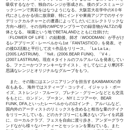
吸収するなかで、独自のレンジが形成され、後のダンスミュージ
ックシーンで異彩をはなつようになる。大阪芸大在学中のX０年
代にさしかかる頃に放浪癖、特にインドや東南アジアでのサイケ
デリックカルチャーとの遭遇によってしだいにエレクトリックな
方向へ移行。その当時のMPCサンプラーでの録音物がALTZの母
体となる。 味園という地でBETALANDとともに仕掛けた
〈FLOWER OF LIFE 〉の始動後、師才〈WOODMAN〉が手がけ
るレアブリーズ・レーベルから1st「FANTASTICO」を発表。そ
の後DJ活動と平行して次々作品をリリース。「La La La」
(2005.LASTRUM)、「Yell」(2006.BEAR FUNK)、「V４」
(2007.LASTRUM)。現在４タイトルのフルアルバムを発表してい
る。ファニーかつファンキーなテイスト、そしてなにより摩訶不
思議なレンジとオリジナルなグルーブをもつ。
また、その陰にはエンジニアリングを担当するKABAMIXの存
在もある。 海外ではスティーブ・コッテイ、イジャット・ボー
イズ、ストレンジ・フルーツ、ブレナン・グリーンなどとも交流
をもとに、ロンドン、ブータン、NYミニツアーや、BEAR
FUNK, DFA,といったレーベルからの12インチ 、アルバムなど。
国内外のアーティストのリミックスを含めると相当な量のテイク
をリリースしている。どのカテゴリーにも属さないプレイを武器
に、ローカルクラブ、フェスを自由に渡り歩き、アンダーグラウ
ンドながら様々なパーティーとセッションを重ねている。また