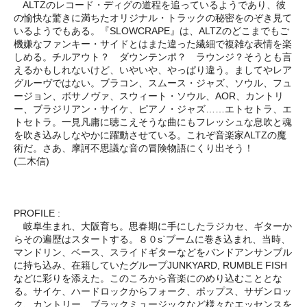
ALTZのレコード・ディグの道程を追っているようであり、彼
の愉快な驚きに満ちたオリジナル・トラックの秘密をのぞき見て
いるようでもある。『SLOWCRAPE』は、ALTZのどこまでもご
機嫌なファンキー・サイドとはまた違った繊細で複雑な表情を楽
しめる。チルアウト？ ダウンテンポ？ ラウンジ？そうとも言
えるかもしれないけど、いやいや、やっぱり違う。ましてやレア
グルーヴではない。ブラコン、スムース・ジャズ、ソウル、フュ
ージョン、ボサノヴァ、スウィート・ソウル、AOR、カントリ
ー、ブラジリアン・サイケ、ピアノ・ジャズ……エトセトラ、エ
トセトラ。一見凡庸に聴こえそうな曲にもフレッシュな息吹と魂
を吹き込みしなやかに躍動させている。これぞ音楽家ALTZの魔
術だ。さあ、摩訶不思議な音の冒険物語にくり出そう！
(二木信)
PROFILE :
岐阜生まれ、大阪育ち。思春期に手にしたラジカセ、ギターか
らその遍歴はスタートする。８０s`ブームに巻き込まれ、当時、
マンドリン、ベース、スライドギターなどをバンドアンサンブル
に持ち込み、在籍していたグループJUNKYARD, RUMBLE FISH
などに彩りを添えた。このころから音楽にのめり込むこととな
る。サイケ、ハードロックからフォーク、ポップス、サザンロッ
ク、カントリー、ブラックミュージックなど様々なエッセンスを