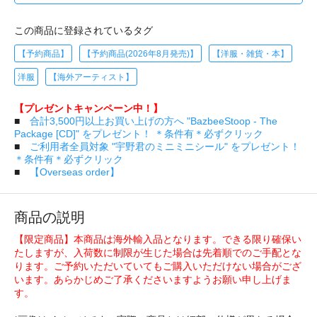
この商品に登録されているタグ
【予約商品】
【予約商品(2026年8月発売)】
【洋服・雑貨・本】
洋服
【海外アーティスト】
【プレゼントキャンペーン中！】
■
合計3,500円以上お買い上げの方へ "BazbeeStoop - The
Package [CD]" をプレゼント！ ＊条件有＊必ずクリック
■
ご利用者全員対象 "宇野君のミニミニシール" をプレゼント！
＊条件有＊必ずクリック
■
【Overseas order】
商品の説明
【限定商品】本商品は海外輸入品となります。できる限り確保い
たしますが、入荷数に制限が生じた場合は先着順でのご手配とな
ります。ご予約いただいていてもご購入いただけない場合がござ
います。あらかじめご了承くださいますようお願い申し上げま
す。