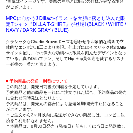
*画像はイメージです。実際の商品とは細部の仕様が異なる場合
がございます。
MPCに向かうJ Dillaのイラストを大胆に落とし込んだ限
定Tシャツ『DILLA T-SHIRT』が登場! (BLACK / WHITE /
NAVY / DARK GRAY / BLUE)
クラシックなCharlie Brownポーズを思わせる印象的な構図で立
体的なエンボス加工により表現。仕上げにはイタリック体のDilla
サインを配し、その偉大な功績への敬意を刻んだデザインとなっ
ている。真のDillaファン、そしてHip Hop黄金期を愛するリスナ
ー必携の一着だと言えよう。
■ 予約商品の発送・到着について
この商品は、発売日前後の到着を予定しています。
予約商品と他の商品を一緒にご注文された場合、予約商品の発売
に合わせ同時発送となります。
予約商品は、発売元の都合により急遽延期/発売中止になること
がございます。
＊ご注文から2ヶ月以内に発送ができない商品には、コンビニ決
済をご利用になれません。
＊本商品は、8月30日発売（発売日）前もしくは当日に発送致し
ます。