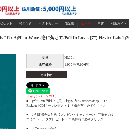
限定セット
特典付き
ベストセラー
限定盤
セール
中古
利用ガイド
ke A)Heat Wave /恋に落ちて-Fall In Love- [7"] Heviee Label (2
型番
HL001
販売価格
1,980円(税180円)
売り切れ
【キャンペーン中！】
■ 合計3,500円以上お買い上げの方へ"BazbeeStoop - The
Package [CD] " をプレゼント！
＊条件有＊必ずクリック
■ ご利用者全員対象【プレゼントキャンペーン】宇野君のミ
ニミニシールをプレゼント！
＊条件有＊必ずクリック
■
【Overseas order】