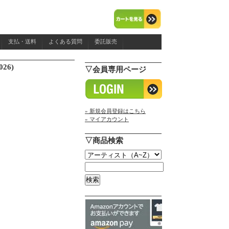
支払・送料
よくある質問
委託販売
026)
▽会員専用ページ
» 新規会員登録はこちら
» マイアカウント
▽商品検索