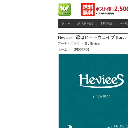
ホーム
新入荷商品
予約商品
WN
Heviees - 恋はヒートウェイブ (Love Is Li
アーティスト名 :
» H
,
Heviees
ホーム
＞
【RECORD】