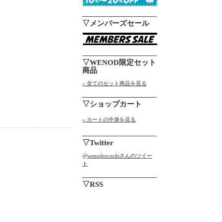
▽メンバーズセール
▽WENOD限定セット
商品
» 全てのセット商品を見る
▽ショップカート
» カートの中身を見る
▽Twitter
@wenodrecordsさんのツイー
ト
▽RSS