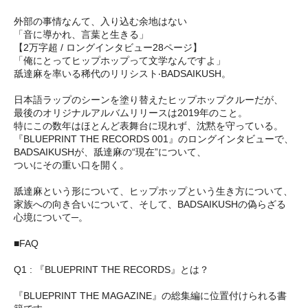
外部の事情なんて、入り込む余地はない
「音に導かれ、言葉と生きる」
【2万字超 / ロングインタビュー28ページ】
「俺にとってヒップホップって文学なんですよ」
舐達麻を率いる稀代のリリシスト‧BADSAIKUSH。
日本語ラップのシーンを塗り替えたヒップホップクルーだが、
最後のオリジナルアルバムリリースは2019年のこと。
特にこの数年はほとんど表舞台に現れず、沈黙を守っている。
『BLUEPRINT THE RECORDS 001』のロングインタビューで、
BADSAIKUSHが、舐達麻の“現在”について、
ついにその重い口を開く。
舐達麻という形について、ヒップホップという生き方について、
家族への向き合いについて、そして、BADSAIKUSHの偽らざる
心境について─。
■FAQ
Q1 : 『BLUEPRINT THE RECORDS』とは？
『BLUEPRINT THE MAGAZINE』の総集編に位置付けられる書