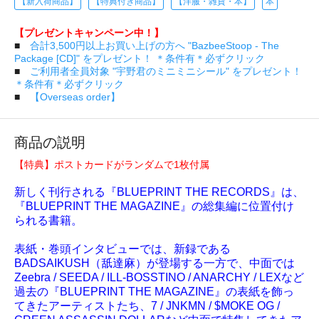
【新入荷商品】
【特典付き商品】
【洋服・雑貨・本】
本
【プレゼントキャンペーン中！】
■
合計3,500円以上お買い上げの方へ "BazbeeStoop - The
Package [CD]" をプレゼント！ ＊条件有＊必ずクリック
■
ご利用者全員対象 "宇野君のミニミニシール" をプレゼント！
＊条件有＊必ずクリック
■
【Overseas order】
商品の説明
【特典】ポストカードがランダムで1枚付属
新しく刊行される『BLUEPRINT THE RECORDS』は、
『BLUEPRINT THE MAGAZINE』の総集編に位置付け
られる書籍。
表紙・巻頭インタビューでは、新録である
BADSAIKUSH（舐達麻）が登場する一方で、中面では
Zeebra / SEEDA / ILL-BOSSTINO / ANARCHY / LEXなど
過去の『BLUEPRINT THE MAGAZINE』の表紙を飾っ
てきたアーティストたち、7 / JNKMN / $MOKE OG /