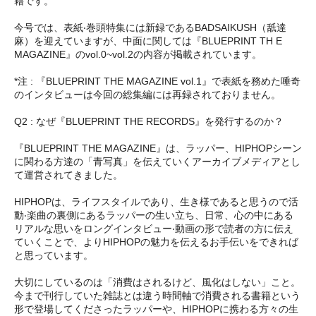
籍です。
今号では、表紙‧巻頭特集には新録であるBADSAIKUSH（舐達
麻）を迎えていますが、中面に関しては『BLUEPRINT TH E
MAGAZINE』のvol.0~vol.2の内容が掲載されています。
*注 : 『BLUEPRINT THE MAGAZINE vol.1』で表紙を務めた唾奇
のインタビューは今回の総集編には再録されておりません。
Q2 : なぜ『BLUEPRINT THE RECORDS』を発行するのか？
『BLUEPRINT THE MAGAZINE』は、ラッパー、HIPHOPシーン
に関わる方達の「青写真」を伝えていくアーカイブメディアとし
て運営されてきました。
HIPHOPは、ライフスタイルであり、生き様であると思うので活
動‧楽曲の裏側にあるラッパーの生い立ち、日常、心の中にある
リアルな思いをロングインタビュー‧動画の形で読者の方に伝え
ていくことで、よりHIPHOPの魅力を伝えるお手伝いをできれば
と思っています。
大切にしているのは「消費はされるけど、風化はしない」こと。
今まで刊行していた雑誌とは違う時間軸で消費される書籍という
形で登場してくださったラッパーや、HIPHOPに携わる方々の生