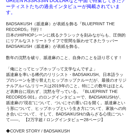
GREEN ASSASSIN DOLLARなど中面で特集してきたア
ーティストたちの過去インタビューが掲載されていま
す。
BADSAIKUSH（舐達麻）が表紙を飾る『BLUEPRINT THE
RECORDS』刊行！
日本のHIPHOPシーンに残るクラシックを刻みながらも、圧倒的
にリアルなストリートライフで世間を賑わせてきたラッパー
BADSAIKUSH（舐達麻）が表紙を飾る。
数年の沈黙を破り、舐達麻のこと、自身のことを語り尽くす！
「俺にとってヒップホップって文学なんですよ」
舐達麻を率いる稀代のリリシスト・BADSAIKUSH。日本語ラッ
プのシーンを塗り替えたヒップホップクルーだが、最後のオリジ
ナルアルバムリリースは2019年のこと。特にこの数年はほとん
ど表舞台に現れず、沈黙を守っている。『BLUEPRINT THE
RECORDS 001』のロングインタビューで、BADSAIKUSHが、
舐達麻の“現在”について、ついにその重い口を開く。舐達麻とい
う形について、ヒップホップという生き方について、家族への向
き合いについて、そして、BADSAIKUSHの偽らざる心境につい
て――。 【2万字超 / ロングインタビュー28ページ】
◆COVER STORY / BADSAIKUSH