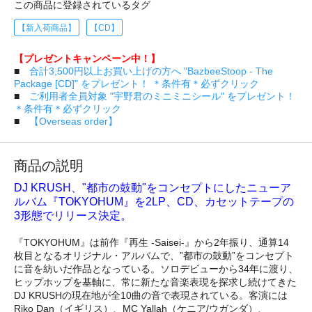
この商品に登録されているタグ
【新入荷商品】
【CD】
【プレゼントキャンペーン中！】
■
合計3,500円以上お買い上げの方へ "BazbeeStoop - The
Package [CD]" をプレゼント！ ＊条件有＊必ずクリック
■
ご利用者全員対象 "宇野君のミニミニシール" をプレゼント！
＊条件有＊必ずクリック
■
【Overseas order】
商品の説明
DJ KRUSH、"都市の鼓動"をコンセプトにしたニューア
ルバム『TOKYOHUM』を2LP、CD、カセットテープの
3形態でリリース決定。
『TOKYOHUM』は前作『再生 -Saisei-』から2年振り、通算14
枚目となるオリジナル・アルバムで、”都市の鼓動”をコンセプト
に音を紡いだ作品となっている。ソロデビューから34年に渡り、
ヒップホップを基軸に、常に新たな音楽表現を探求し続けてきた
DJ KRUSHの現在地が全10曲の音で表現されている。客演には
Riko Dan（イギリス）、MC Yallah（ケニア/ウガンダ）、