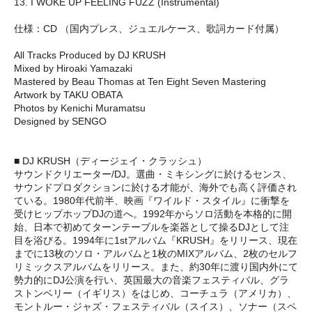
13. I WOKE UP FEELING FUZZ (Instrumental)
仕様：CD （国内プレス、ジュエルケース、歌詞カード付属）
All Tracks Produced by DJ KRUSH
Mixed by Hiroaki Yamazaki
Mastered by Beau Thomas at Ten Eight Seven Mastering
Artwork by TAKU OBATA
Photos by Kenichi Muramatsu
Designed by SENGO
■ DJ KRUSH（ディージェイ・クラッシュ）
サウンドクリエーター/DJ。選曲・ミキシングに於けるセンス、
サウンドプロダクションに於ける才能が、海外でも高く評価され
ている。1980年代前半、映画『ワイルド・スタイル』に衝撃を
受けヒップホップDJの道へ。1992年からソロ活動を本格的に開
始、日本で初めてターンテーブルを楽器として操るDJとして注
目を浴びる。1994年に1stアルバム『KRUSH』をリリース、現在
までに13枚のソロ・アルバムと1枚のMIXアルバム、2枚のセルフ
リミックスアルバムをリリース。また、約30年に渡り国内外にて
勢力的にDJ公演を行い、英国最大の音楽フェスティバル、グラ
ストンベリー（イギリス）をはじめ、コーチュラ（アメリカ）、
モントルー・ジャズ・フェスティバル（スイス）、ソナー（スペ