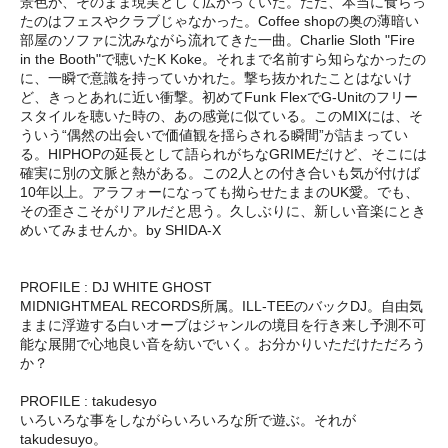
景色が、そのまま現実として広がっていた。ただ、本当に食らっ
たのはフェスやクラブじゃなかった。Coffee shopの奥の薄暗い
部屋のソファに沈みながら流れてきた一曲。Charlie Sloth "Fire
in the Booth"で聴いたK Koke。それまで名前すら知らなかったの
に、一瞬で意識を持っていかれた。撃ち抜かれたことはないけ
ど、きっとあれに近い衝撃。初めてFunk FlexでG-Unitのフリー
スタイルを聴いた時の、あの感覚に似ている。このMIXには、そ
ういう“偶然の出会いで価値観を揺らされる瞬間”が詰まってい
る。HIPHOPの延長として語られがちなGRIMEだけど、そこには
確実に別の文脈と熱がある。この2人との付き合いも気が付けば
10年以上。アラフォーになっても拗らせたままのUK愛。でも、
その歪さこそがリアルだと思う。久しぶりに、新しい音楽にとき
めいてみませんか。by SHIDA-X
PROFILE : DJ WHITE GHOST
MIDNIGHTMEAL RECORDS所属。ILL-TEEのバックDJ。自由気
ままに浮遊する白いオーブはジャンルの境目を行き来し予測不可
能な展開で心地良い音を紡いでいく。お分かりいただけただろう
か？
PROFILE : takudesyo
いろいろな事をしながらいろいろな所で遊ぶ。それが
takudesuyo。