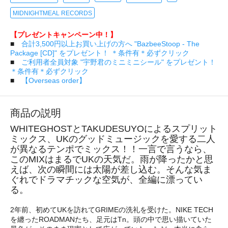
MIDNIGHTMEAL RECORDS
【プレゼントキャンペーン中！】
■
合計3,500円以上お買い上げの方へ "BazbeeStoop - The
Package [CD]" をプレゼント！ ＊条件有＊必ずクリック
■
ご利用者全員対象 "宇野君のミニミニシール" をプレゼント！
＊条件有＊必ずクリック
■
【Overseas order】
商品の説明
WHITEGHOSTとTAKUDESUYOによるスプリット
ミックス、UKのグッドミュージックを愛する二人
が異なるテンポでミックス！！一言で言うなら、
このMIXはまるでUKの天気だ。雨が降ったかと思
えば、次の瞬間には太陽が差し込む。そんな気ま
ぐれでドラマチックな空気が、全編に漂ってい
る。
2年前、初めてUKを訪れてGRIMEの洗礼を受けた。NIKE TECH
を纏ったROADMANたち、足元はTn。頭の中で思い描いていた