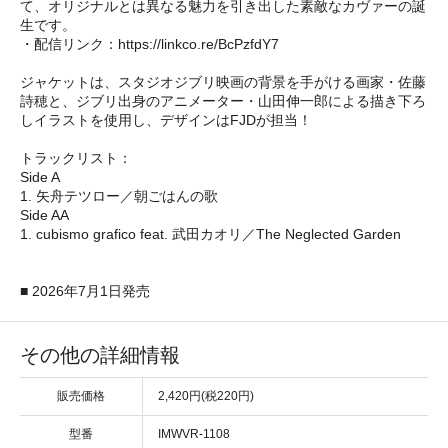
て、オリジナルとは異なる魅力を引き出した素敵なカヴァーの誕
生です。
・配信リンク：https://linkco.re/BcPzfdY7
ジャケットは、スタジオジブリ映画の背景を手がける画家・佐藤
詩穂と、ジブリ出身のアニメーター・山田伸一郎による描き下ろ
しイラストを使用し、デザインはFJDが担当！
トラックリスト：
Side A
1. 矢舟テツロー／朝ごはんの歌
Side AA
1. cubismo grafico feat. 武田カオリ／The Neglected Garden
■ 2026年7月1日発売
その他の詳細情報
販売価格
2,420円(税220円)
型番
IMWVR-1108