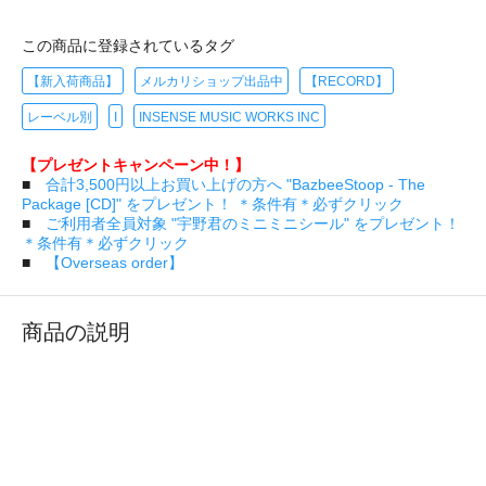
この商品に登録されているタグ
【新入荷商品】
メルカリショップ出品中
【RECORD】
レーベル別
I
INSENSE MUSIC WORKS INC
【プレゼントキャンペーン中！】
■
合計3,500円以上お買い上げの方へ "BazbeeStoop - The
Package [CD]" をプレゼント！ ＊条件有＊必ずクリック
■
ご利用者全員対象 "宇野君のミニミニシール" をプレゼント！
＊条件有＊必ずクリック
■
【Overseas order】
商品の説明