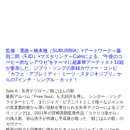
監修・選曲＝橋本徹（SUBURBIA）×アートワーク＝藤
田二郎（FJD）×マスタリング＝Calmによる、“午後のコ
ーヒー的なシアワセ”をテーマに超豪華アーティスト12組
が参加した、ジブリ・ソングの新録カヴァー・コンピ
『カフェ・アプレミディ・ミーツ・スタジオジブリ』か
らの7インチ・シングル・カット！
Side A：矢舟テツロー／朝ごはんの歌
最新アルバム『Free Soul』も大好評を博し、シンガー・ソング
ライターとして、またジャズ・ピアニストとして様々なジャンル
の音楽愛好家から厚い信頼を寄せられる矢舟テツローによるジブ
リ・ソングは、2011年の宮崎吾朗監督作品『コクリコ坂から』
の挿入歌、谷山浩子が作曲し手嶌葵が歌った「朝ごはんの歌」の
カヴァー。
映画の中でも印象的に使われたキュートなジャズ・ナンバーを、