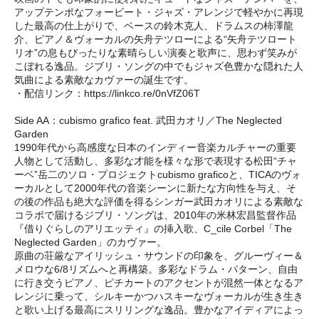
アップテンポなフォービート・ジャズ・アレンジで軽やかに再現
した最高の仕上がりで、ベースの鈴木克人、ドラムスの柿澤龍
介、ピアノ＆ヴォーカルの矢舟テツローによる“矢舟テツロート
リオ”の息もぴったりな素晴らしい演奏と歌声に、思わず笑みが
こぼれる逸品。ジブリ・ソングの中でもジャズ色豊かな隠れた人
気曲による素敵なカヴァーの誕生です。
・配信リンク：https://linkco.re/0nVfZ06T
Side AA：cubismo grafico feat. 武田カオリ／The Neglected
Garden
1990年代から高感度な日本のインディー音楽カルチャーの重要
人物として活動し、多彩な才能を様々な形で表現する松田“チャ
ーベ”岳二のソロ・プロジェクトcubismo graficoと、TICAのヴォ
ーカルとして2000年代の音楽シーンに新たな方向性を与え、そ
の後の作品も絶大な評価を得るシンガー武田カオリによる素敵な
コラボで届けるジブリ・ソングは、2010年の米林宏昌監督作品
『借りぐらしのアリエッティ』の挿入歌、C_cile Corbel「The
Neglected Garden」のカヴァー。
原曲の荘厳なアイリッシュ・サウンドの印象を、グルーヴィー＆
メロウな6/8リズムへと再構築。多彩なドラム・パターン、自由
に行き交うピアノ、ピチカートのアクセントが混然一体となるア
レンジに乗って、シルキーかつハスキーなヴォーカルが生き生き
と歌い上げる最高にスリリングな逸品。豊かなアイディアによっ