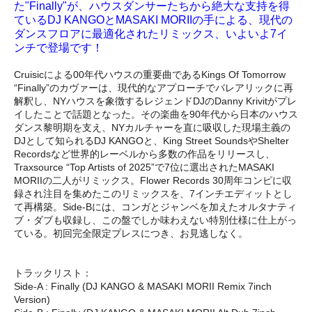
た"Finally"が、ハウスダンサーたちから絶大な支持を得
ているDJ KANGOとMASAKI MORIIの手による、現代の
ダンスフロアに最適化されたリミックス、いよいよ7イ
ンチで登場です！
Cruisicによる00年代ハウスの重要曲であるKings Of Tomorrow
“Finally”のカヴァーは、現代的なアプローチでバレアリックに再
解釈し、NYハウスを象徴するレジェンドDJのDanny Krivitがプレ
イしたことで話題となった。その楽曲を90年代から日本のハウス
ダンス黎明期を支え、NYカルチャーを直に吸収した現場主義の
DJとして知られるDJ KANGOと、King Street SoundsやShelter
Recordsなど世界的レーベルから多数の作品をリリースし、
Traxsource “Top Artists of 2025”で7位に選出されたMASAKI
MORIIの二人がリミックス。Flower Records 30周年コンピに収
録され注目を集めたこのリミックスを、7インチエディットとし
て再構築。Side-Bには、コンガとジャンベを加えたオルタナティ
ブ・ダブも収録し、この盤でしか味わえない特別仕様に仕上がっ
ている。初回完全限定プレスにつき、お見逃しなく。
トラックリスト：
Side-A : Finally (DJ KANGO & MASAKI MORII Remix 7inch
Version)