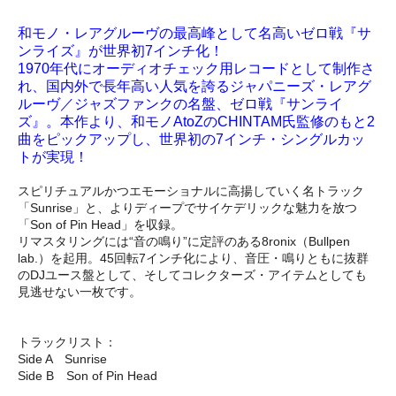
和モノ・レアグルーヴの最高峰として名高いゼロ戦『サ
ンライズ』が世界初7インチ化！
1970年代にオーディオチェック用レコードとして制作さ
れ、国内外で長年高い人気を誇るジャパニーズ・レアグ
ルーヴ／ジャズファンクの名盤、ゼロ戦『サンライ
ズ』。本作より、和モノAtoZのCHINTAM氏監修のもと2
曲をピックアップし、世界初の7インチ・シングルカッ
トが実現！
スピリチュアルかつエモーショナルに高揚していく名トラック
「Sunrise」と、よりディープでサイケデリックな魅力を放つ
「Son of Pin Head」を収録。
リマスタリングには“音の鳴り”に定評のある8ronix（Bullpen
lab.）を起用。45回転7インチ化により、音圧・鳴りともに抜群
のDJユース盤として、そしてコレクターズ・アイテムとしても
見逃せない一枚です。
トラックリスト：
Side A Sunrise
Side B Son of Pin Head