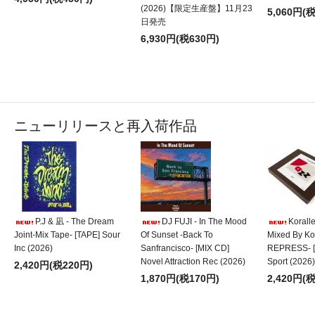
(2026)【限定生産盤】11月23
(2026)【限定生産盤】11月18日発売
5,060円(
日発売
■ 8/5
【予約開始】BANYAROZ & MACKA-CHIN - MACKA de
CUMBIA [7"] 862&co (2026) 9月16日発売
6,930円(税630円)
■ 8/5
【予約開始】ヒグチアイ - 最悪最愛 [LP] PONY CANYON
INC. (2026) 11月3日発売
■ 8/5
【予約開始】GAGLE - 3 MEN KYO [LP] SHOW TIKU BAI
RECORDS / Lexington Co.,Ltd (2026) 9月4日発売
■ 8/5
【新入荷】DJ KRUSH × ILL-BOSSTINO - XO [2CD] THA
BLUE HERB RECORDINGS (2026)【限定盤】
ニューリリースと再入荷作品
■ 8/5
【新入荷】DJ KRUSH × ILL-BOSSTINO - XO [2CD] THA
BLUE HERB RECORDINGS (2026)【限定盤】
■ 8/5
【新入荷】FRISCO - Sho’ Nuff feat. Spinna B-ILL [ピクチャ
ー盤2ndプレス] [7"]
■ 8/5
【新入荷】Cruisic feat. Misa Sugiyama - Finally (DJ
KANGO & MASAKI MORII Remix) [7"]
■ 8/5
【新入荷】HASE-T - Twenty Five [CD] P-VINE RECORDS
(2026)
P.J & 凪 - The Dream
DJ FUJI - In The Mood
Koralle
■ 8/5
【新入荷】NF Zessho - Ultima [LP] P-VINE RECORDS
Joint-Mix Tape- [TAPE] Sour
Of Sunset -Back To
Mixed By Ko
(2026)【限定生産盤】
Inc (2026)
Sanfrancisco- [MIX CD]
REPRESS- [
■ 8/3
【新入荷】IORI - Opening Hours 04 Selected&Mixed by
Novel Attraction Rec (2026)
Sport (2026)
IORI 4タイトル同時購入セット [TAPE x 4 +DLコード] (2026)
2,420円(税220円)
【初回限定生産】
1,870円(税170円)
2,420円(
■ 8/1
【新入荷】DJ SHOKI & MASS-HOLE - BALLAD [MIX CD]
■ 8/1
【新入荷】TEE-$HORT - NIGHT&BAY VOL.17 [MIX CD]
■ 8/1
【新入荷】DAISUKÉ - 悲しみのJODY / RISE [7"]