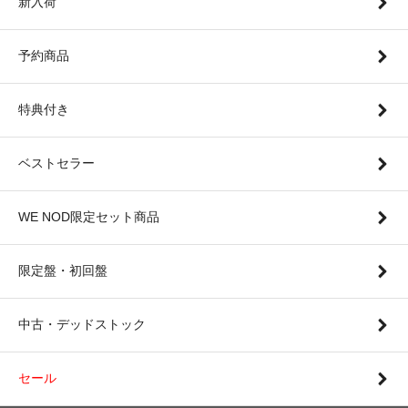
■ 7/30
新入荷
【予約開始】DJ HIKARU - Light's MPS - live 26' @ Haisai
[MIX CD] SOLID/MPS (2026) 8月12日発売
■ 7/30
【予約開始】Triston Palmer - Last Christmas / Last
Christmas (Dub Vocal) [7"] (2026) 11月上旬発売
予約商品
■ 7/30
【予約開始】E.V. - All I Want For Christmas Is You /
Christmas (Baby Please Come Home) [7"] (2026) 11月上旬発売
■ 7/30
【予約開始】YASUSHI IDE PRESENTS THE MILLION
特典付き
IMAGE ORCHESTRA - THE FUTURE CLASSICS [CD / 2LP]
(2026) 9月9日発売
■ 7/30
【予約開始】BUCKSHOT LEFONQUE - MusicEvolution
ベストセラー
(180gPinkVinyl) [LP] MUSIC ON VINYL (2026)【国内帯付仕様
盤】9月25日発売
■ 7/29
【予約開始】MURO feat. Tina - DIG ON SUMMER [7"]
Incredible Records. / Lexington Co. Ltd. (2026)【限定】8月21日
WE NOD限定セット商品
発売
■ 7/29
【予約開始】tofubeats - Angels On The Dancefloor / Don’t
You Know My Love? feat. 一十三十一 [12"] (2026) 10月28日発売
限定盤・初回盤
■ 7/29
【予約開始】tofubeats - 大丈夫 feat. 柴田聡子 / 大丈夫
feat. 柴田聡子 (Slowly Remix) [7"] HIHATT LLC / HMV (2026) 10
月28日発売
中古・デッドストック
■ 7/29
【予約開始】TA98 - Lovers Delight 2 [MIX CD] TA98
(2026) 8月上旬入荷予定
■ 7/29
【予約開始】ERA - LIFE IS MOVIE [LP] HOW LOW / JET
セール
SET (2026) 11月中旬発売
■ 7/29
【予約開始】Tyler, The Creator - DON'T TAP THE GLASS