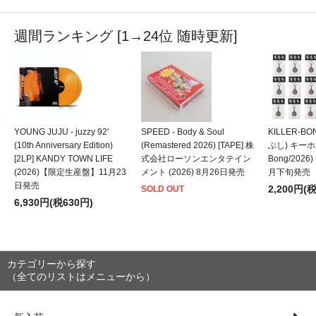
■ 7/31
【予約開始】 ZORN、アナログ4タイトルを同時リリー
ス！『新小岩』(2LP)、『925』(LP)、『RAP』(2LP)、『地元
週間ランキング [1→24位 随時更新]
LOVE feat. 後藤真希』(7") 8月26日発売
■ 7/31
【予約開始】 OZROSAURUS & ZORN - All My Homies
presents "Family Day" at 日本武道館 【生産限定盤2DVD】【通
常盤DVD】(2026) 8月19日発売
■ 7/31
【新入荷】Beat Flickers - TOKYO MIDNIGHT [LP]
OCTAVE (2026)
■ 7/31
【新入荷】般若 - 2000%HIPHOP (Bonus Track Edition)
[CD] やっちゃったエンタープライズ (2026)
YOUNG JUJU - juzzy 92'
SPEED - Body & Soul
KILLER-B
■ 7/31
【予約開始】谷村有美 - 愛する人へ (2026 Cutting) [LP]
(10th Anniversary Edition)
(Remastered 2026) [TAPE] 株
ぶし) キーホルダ
【数量限定】GREAT TRACKS (2026) 11月11日発売
[2LP] KANDY TOWN LIFE
式会社ローソンエンタテイン
Bong/202
■ 7/31
【予約開始】立花ハジメ - MA TICARICA Remix + Original
(2026)【限定生産盤】11月23
メント (2026) 8月26日発売
月下旬発売
[12"] LGPアルファミュージック (2026) 12月5日発売
日発売
2,200円(
SOLD OUT
■ 7/31
【予約開始】rei harakami - opa*q [2LP] RINGS (2026) 12
6,930円(税630円)
月5日発売
■ 7/31
【予約開始】4DPFs - stuff [CD] yoomordan records
(2026) 10月21日発売
■ 7/31
【予約開始】といぼっくす - Acoustic YMO [LP]
Flowmango (2026) 11月25日発売
カテゴリーから探す
■ 7/31
【予約開始】すずめのティアーズ × HARIKUYAMAKU -
（全てのリストはメニューから）
Chijuyaa [7"] DOYASA! Records/DIW (2026) 11月4日発売
■ 7/30
【予約開始】TENGG - 1994 [LP] P-VINE RECORDS
(2026)【限定生産盤】10月21日発売