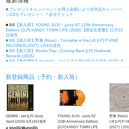
最新情報
■ プレゼントキャンペーン！お買上金額により非売品キャンペー
ンCDをプレゼント！ ＊必ずクリック
■ 8/6
【新入荷】YOUNG JUJU - juzzy 92' (10th Anniversary
Edition) [2LP] KANDY TOWN LIFE (2026)【限定生産盤】11月23
日発売
■ 8/6
【新入荷】野巣 (Nosu) - Turntable in the Lift [LP] P-VINE
RECORDS (2027) 1月6日発売
■ 8/6
【新入荷】Shurkn Pap - Coming Back [LP] Ovahead
Records (2026)
■ 8/6
【予約開始】rkemishi - ロベリア [LP] OYLE GATE (2026) 8
月21日発売
■ 8/6
【予約開始】GEMINI - zed [LP] Jazzy Sport (2026) 9月18
新登録商品（予約・新入荷）
日発売
■ 8/6
【予約開始】Kick a Show - 接吻 / 接吻 (NGONG Amapiano
Remix) [7"] 株式会社ランブリング・レコーズ / HMV (2026) 10月
28日発売
■ 8/6
【予約開始】aimi / TOSHIKI HAYASHI(%C), Lil Summer -
Foolish / Rock the Boat [7"] インセンス ミュージック (2026) 11
月4日発売
■ 8/6
【予約開始】DJ Mitsu the Beats - サガリバナ feat. kojikoji
GEMINI - zed [LP] Jazzy
YOUNG JUJU - juzzy 92'
野巣 (Nosu) -
& HUNGER (GAGLE) [7"] インセンス ミュージックワークス
Sport (2026) 9月18日発売
(10th Anniversary Edition)
Lift [LP] P
(2026) 10月28日発売
[2LP] KANDY TOWN LIFE
(2027) 1
■ 8/5
4,950円(税450円)
【予約開始】二階堂和美 - 潮汐 [LP] P-VINE RECORDS