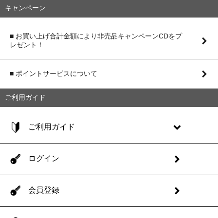
(Translucent Vinyl) [LP] Columbia (2026) 8月21日発売予定
キャンペーン
■ 7/29
【予約開始】下中洋介 - SHIMONAKA [LP] Thaian
Records / SPACE SHOWER MUSIC (2026) 9月16日発売
■ 7/29
【予約開始】Arche - THE BLACK SHEEP OF THE
■ お買い上げ合計金額により非売品キャンペーンCDをプ
FAMILY [LP] PONY CANYON INC. (2026) 11月3日発売
レゼント！
■ 7/29
【予約開始】Furui Riho - Letters (カラー・ヴァイナル)
[LP] LOA MUSIC / PONY CANYON (2026) 11月3日発売
■ 7/29
【予約開始】ゆうらん船 & Ålborg - The other day, [7"]
KAKUBARHYTHM (2026) 8月26日発売
■ ポイントサービスについて
■ 7/28
【新入荷】DJ HIKARU - 光 Apple Echo Series with (ing &
holic) version -覚醒申告- [2枚組 MIX CD+DLコード]【限定生産
ご利用ガイド
盤】
■ 7/28
【新入荷】FUNKY SOUL BROTHER (DJ KOCO AKA
SHIMOKITA &SOUTHPAW CHOP) - BOOGALOO SOUL [7"]
(2026)【完全限定盤】
ご利用ガイド
■ 7/28
【新入荷】SOUTHPAW CHOP - BLACK CREAM vol.2 -
THROUGH ALL TIMES- [MIX CD] SOUTHPAW CHOP MUSIC
(2026)
ログイン
■ 7/28
【新入荷】菊池俊輔 - テレビまんが「ドラゴンボール」音
楽集～テレビ・オリジナル・サウンドトラック～(クリアオレン
ジヴァイナル) [LP] (2026)
■ 7/28
【新入荷】qimygo - アメノヒ / Marble (dub mixed by
会員登録
Jagabe) [7"] MAYONAKA Records / HMV (2026)
■ 7/28
【予約開始】YEN TOWN BAND - MONTAGE [LP] ユニバ
ーサルミュージック合同会社 (2026) 12月23日発売