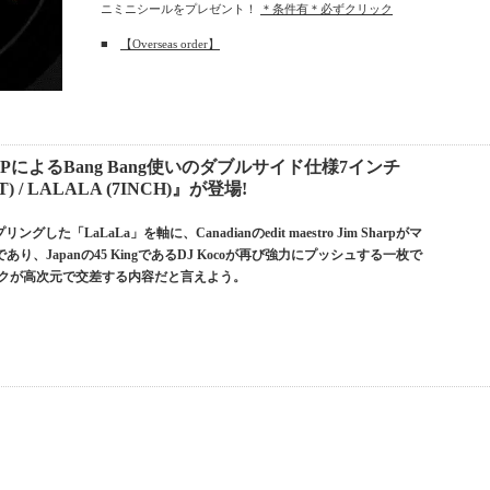
ニミニシールをプレゼント！
＊条件有＊必ずクリック
■
【Overseas order】
RPによるBang Bang使いのダブルサイド仕様7インチ
T) / LALALA (7INCH)』が登場!
ンプリングした「LaLaLa」を軸に、Canadianのedit maestro Jim Sharpがマ
Japanの45 KingであるDJ Kocoが再び強力にプッシュする一枚で
tワークが高次元で交差する内容だと言えよう。