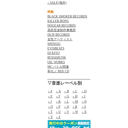
» SALE(海外)
特集
BLACK SMOKER RECORDS
KILLER-BONG
DOGEAR RECORDS
高田音楽制作事務所
DLIP RECORDS
女性アーティスト
SHING02
EVISBEATS
DJ KIYO
BUDAMUNK
OIL WORKS
MC バトル関連
和モノ MIX CD
▽音楽レーベル別
» #
» A
» B
» C
» D
» E
» F
» G
» H
» I
» J
» K
» L
» M
» N
» O
» P
» Q
» R
» S
» T
» U
» V
» W
» X
» Y
» Z