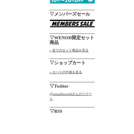
▽メンバーズセール
▽WENOD限定セット
商品
» 全てのセット商品を見る
▽ショップカート
» カートの中身を見る
▽Twitter
@wenodrecordsさんのツイー
ト
▽RSS