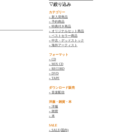
▽絞り込み
カテゴリー
» 新入荷商品
» 予約商品
» 特典付き商品
» オリジナルセット商品
» ベストセラー商品
» 中古・デッドストック
» 海外アーティスト
フォーマット
» CD
» MIX CD
» RECORD
» DVD
» TAPE
ダウンロード販売
» 音楽配信
洋服・雑貨・本
» 洋服
» 雑貨
» 本
SALE
» SALE(国内)