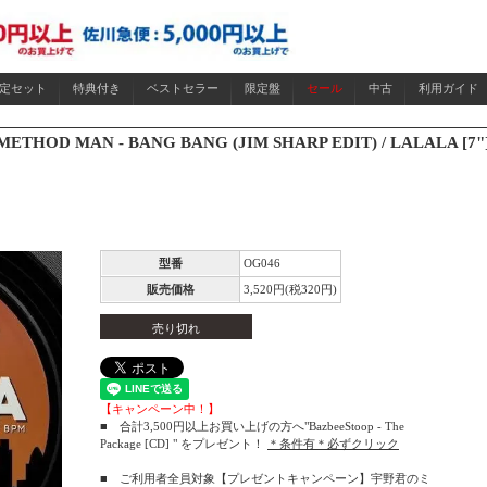
限定セット
特典付き
ベストセラー
限定盤
セール
中古
利用ガイド
METHOD MAN - BANG BANG (JIM SHARP EDIT) / LALALA [7"]
型番
OG046
販売価格
3,520円(税320円)
売り切れ
【キャンペーン中！】
■ 合計3,500円以上お買い上げの方へ"BazbeeStoop - The
Package [CD] " をプレゼント！
＊条件有＊必ずクリック
■ ご利用者全員対象【プレゼントキャンペーン】宇野君のミ