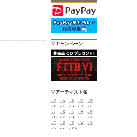
▽キャンペーン
▽アーティスト名
» #
» A
» B
» C
» D
» E
» F
» G
» H
» I
» J
» K
» L
» M
» N
» O
» P
» Q
» R
» S
» T
» U
» V
» W
» X
» Y
» Z
» V.A