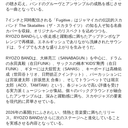
の聴き応え。バンドのグルーヴとアンサンブルの成熟を感じさせ
る一曲となっている。
7インチと同時配信される「Fugitive」はジャマイカの伝説的スカ
バンド The Skatalites（ザ・スカタライツ） の知る人ぞ知る名曲
カバーを収録。オリジナルへのリスペクトを込めつつも、
RYOZO BANDらしい疾走感と躍動感に満ちたアップテンポなア
レンジで再構築。エネルギッシュでありながら洗練されたサウン
ドは、ライブでも大きな盛り上がりを生みそうだ。
RYOZO BANDは、大林亮三（SANABAGUN.）を中心に、ドラム
の永田真毅（在日FUNK）、サックスの橋本“KIDS”剛秀（在日
FUNK）、ギターには大舘哲太（SAHAS）、キーボードは高橋佑
成（世田谷トリオ、日野皓正クインテット）、パーカッションに
は宮坂遼太郎（折坂悠太 合奏）、そしてトランペットでは堀京
太郎（ACO、TAMTAM）という、各ジャンルで高い評価を受け
る実力派ミュージシャンが集結。個々のバックグラウンドが融合
したアンサンブルは、深みと躍動感に満ち、スカやジャズの要素
を現代的に昇華させている。
2026年の幕開けにふさわしい、情熱と音楽愛に満ちたリリー
ス。RYOZO BANDがさらに次のステージへと進化していること
を実感させる内容となっている。