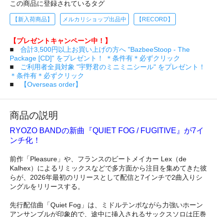
この商品に登録されているタグ
【新入荷商品】
メルカリショップ出品中
【RECORD】
【プレゼントキャンペーン中！】
■
合計3,500円以上お買い上げの方へ "BazbeeStoop - The
Package [CD]" をプレゼント！ ＊条件有＊必ずクリック
■
ご利用者全員対象 "宇野君のミニミニシール" をプレゼント！
＊条件有＊必ずクリック
■
【Overseas order】
商品の説明
RYOZO BANDの新曲『QUIET FOG / FUGITIVE』が7イ
ンチ化！
前作「Pleasure」や、フランスのビートメイカー Lex（de
Kalhex）によるリミックスなどで多方面から注目を集めてきた彼
らが、2026年最初のリリースとして配信と7インチで2曲入りシ
ングルをリリースする。
先行配信曲「Quiet Fog」は、ミドルテンポながら力強いホーン
アンサンブルが印象的で、途中に挿入されるサックスソロは圧巻