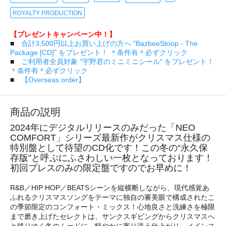
ROYALTY PRODUCTION
【プレゼントキャンペーン中！】
■
合計3,500円以上お買い上げの方へ "BazbeeStoop - The
Package [CD]" をプレゼント！ ＊条件有＊必ずクリック
■
ご利用者全員対象 "宇野君のミニミニシール" をプレゼント！
＊条件有＊必ずクリック
■
【Overseas order】
商品の説明
2024年にデジタルリリースのみだった「NEO
COMFORT」シリーズ最新作がクリスマス仕様の
特別盤として待望のCD化です！この冬の“永久保
存版”と呼ぶにふさわしい一枚となっております！
初回プレスのみの限定盤ですのでお早めに！
R&B／HIP HOP／BEATSシーンを縦横断しながら、現代感覚あ
ふれるクリスマスソングをテーマに独自の審美眼で構成されたこ
の季節限定のコンフォート・ミックス！心地良さと洗練さを極限
まで磨き上げたセレクトは、サンクスギビングからクリスマスへ
と移りゆく冬のムードに、軽やかに寄り添う仕上がり。メインス