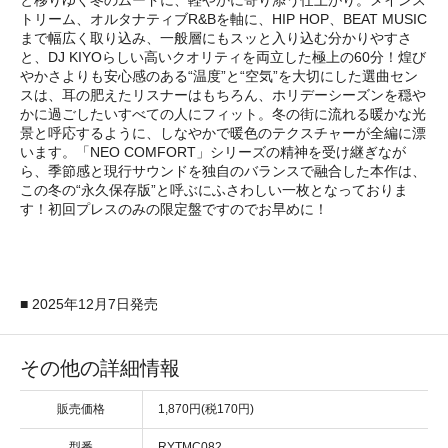
トリーム、オルタナティブR&Bを軸に、HIP HOP、BEAT MUSIC
まで幅広く取り込み、一般層にもスッと入り込む分かりやすさ
と、DJ KIYOらしい高いクオリティを両立した極上の60分！煌び
やかさよりも安心感のある“温度”と“空気”を大切にした選曲セン
スは、耳の肥えたリスナーはもちろん、ホリデーシーズンを穏や
かに過ごしたいすべての人にフィット。冬の街に流れる暖かな光
景と呼応するように、しなやかで暖色のテクスチャーが全編に漂
います。「NEO COMFORT」シリーズの精神を受け継ぎなが
ら、季節感と現行サウンドを独自のバランスで融合した本作は、
この冬の“永久保存版”と呼ぶにふさわしい一枚となっておりま
す！初回プレスのみの限定盤ですのでお早めに！
■ 2025年12月7日発売
その他の詳細情報
販売価格
1,870円(税170円)
型番
RYTMC082